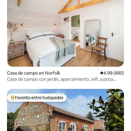
Casa de campo en Norfolk
Calificación pr
4.99 (480)
Casa de campo con jardín, aparcamiento, wifi, a poca
distancia en coche de la playa
Favorito entre huéspedes
Favorito entre huéspedes preferido