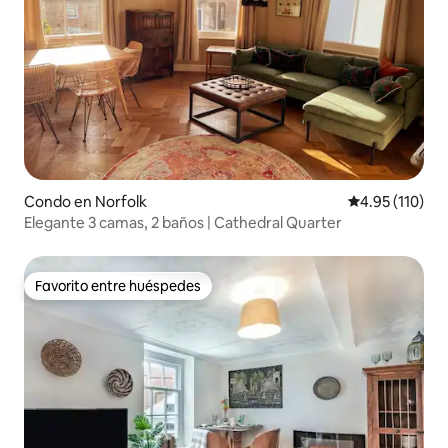
Condo en Norfolk
Calificación p
4.95 (110)
Elegante 3 camas, 2 baños | Cathedral Quarter
Favorito entre huéspedes
Favorito entre huéspedes