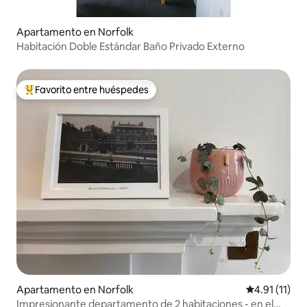
Apartamento en Norfolk
Habitación Doble Estándar Baño Privado Externo
Favorito entre huéspedes
Favorito entre huéspedes preferido
Apartamento en Norfolk
Calificación 
4.91 (11)
Impresionante departamento de 2 habitaciones - en el