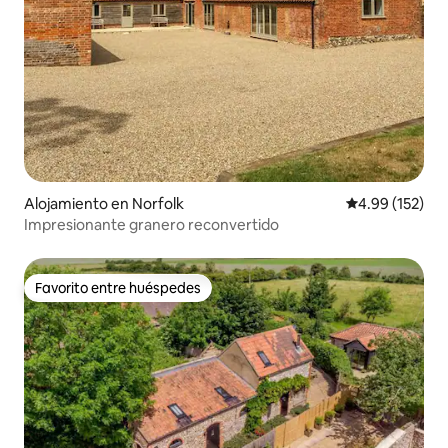
Alojamiento en Norfolk
Calificación p
4.99 (152)
Impresionante granero reconvertido
Favorito entre huéspedes
Favorito entre huéspedes