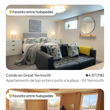
Norwich
Favorito entre huéspedes
Favorito entre huéspedes preferido
Condo en Great Yarmouth
Calificación p
4.97 (116)
Apartamento de lujo entero junto a la playa - Gt Yarmouth
Favorito entre huéspedes
Favorito entre huéspedes preferido