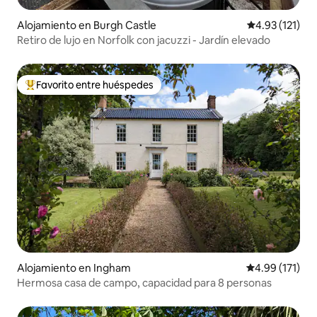
Alojamiento en Burgh Castle
Calificación p
4.93 (121)
Retiro de lujo en Norfolk con jacuzzi - Jardín elevado
Favorito entre huéspedes
Favorito entre huéspedes preferido
Alojamiento en Ingham
Calificación p
4.99 (171)
Hermosa casa de campo, capacidad para 8 personas