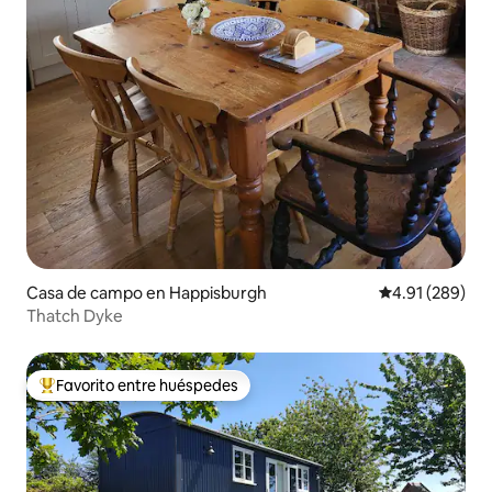
Casa de campo en Happisburgh
Calificación pr
4.91 (289)
Thatch Dyke
Favorito entre huéspedes
Favorito entre huéspedes preferido