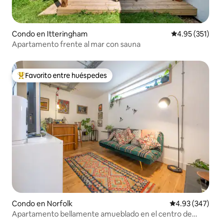
Condo en Itteringham
Calificación p
4.95 (351)
Apartamento frente al mar con sauna
Favorito entre huéspedes
Favorito entre huéspedes preferido
Condo en Norfolk
Calificación pr
4.93 (347)
Apartamento bellamente amueblado en el centro de