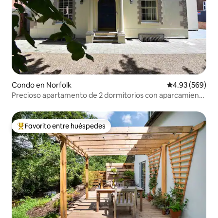
Condo en Norfolk
Calificación pr
4.93 (569)
Precioso apartamento de 2 dormitorios con aparcamiento
en el lugar.
Favorito entre huéspedes
Favorito entre huéspedes preferido