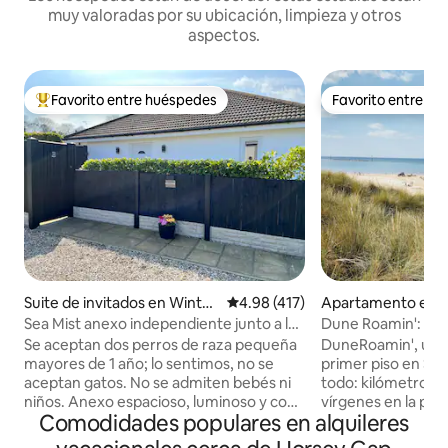
muy valoradas por su ubicación, limpieza y otros
aspectos.
Favorito entre huéspedes
Favorito entre h
Favorito entre huéspedes preferido
Favorito entre h
Suite de invitados en Winter
Calificación promedio: 4.98 de 5
4.98 (417)
Apartamento en Se
ton-on-Sea
Sea Mist anexo independiente junto a las
Dune Roamin': el t
dunas
(ahora con TV)
Se aceptan dos perros de raza pequeña
DuneRoamin', un 
mayores de 1 año; lo sentimos, no se
primer piso en Sea 
aceptan gatos. No se admiten bebés ni
todo: kilómetros d
niños. Anexo espacioso, luminoso y con
vírgenes en la pue
Comodidades populares en alquileres
cocina, a 5 minutos a pie de la playa, las
que necesitas par
dunas y el Fisherman's Return Pub,
vacaciones famili