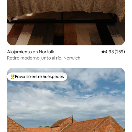
Alojamiento en Norfolk
Calificación pr
4.93 (259)
Retiro moderno junto al río, Norwich
Favorito entre huéspedes
Favorito entre huéspedes preferido