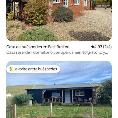
Casa de huéspedes en East Ruston
Calificación p
4.97 (241)
Casa rural de 1 dormitorio con aparcamiento gratuito y
wifi
Favorito entre huéspedes
Favorito entre huéspedes preferido