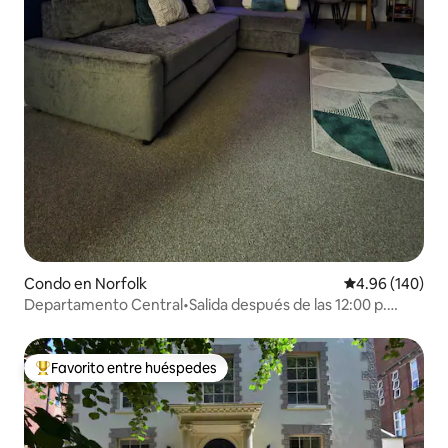
Condo en Norfolk
Calificación pr
4.96 (140)
Departamento Central•Salida después de las 12:00 p.
m.•WIFI•Estacionamiento
Favorito entre huéspedes
Favorito entre huéspedes preferido