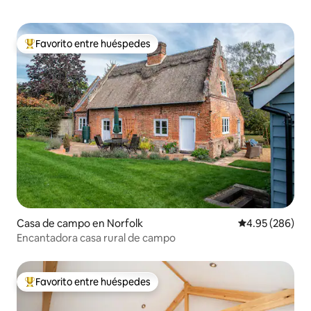
Favorito entre huéspedes
Favorito entre huéspedes preferido
Casa de campo en Norfolk
Calificación pr
4.95 (286)
Encantadora casa rural de campo
Favorito entre huéspedes
Favorito entre huéspedes preferido