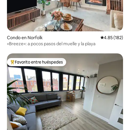
Condo en Norfolk
Calificación p
4.85 (182)
«Breeze»: a pocos pasos del muelle y la playa
Favorito entre huéspedes
Favorito entre huéspedes preferido