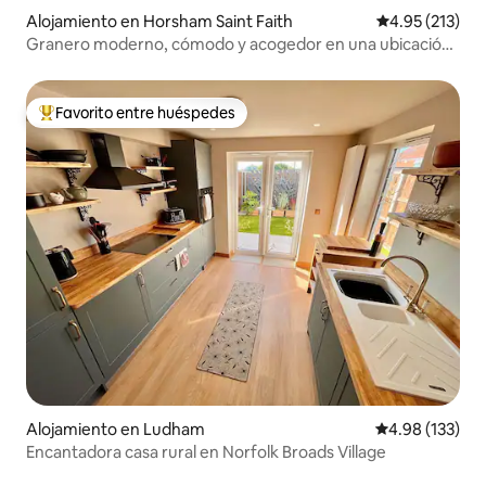
Alojamiento en Horsham Saint Faith
Calificación p
4.95 (213)
Granero moderno, cómodo y acogedor en una ubicación
rural tranquila.
Favorito entre huéspedes
Favorito entre huéspedes preferido
Alojamiento en Ludham
Calificación p
4.98 (133)
Encantadora casa rural en Norfolk Broads Village