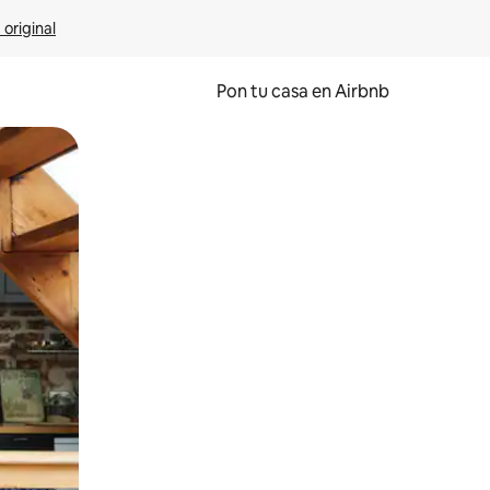
 original
Pon tu casa en Airbnb
o o desliza el dedo.