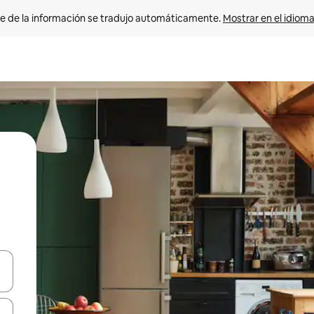
e de la información se tradujo automáticamente. 
Mostrar en el idioma
n las teclas de flecha hacia arriba y hacia abajo o explora con el tact