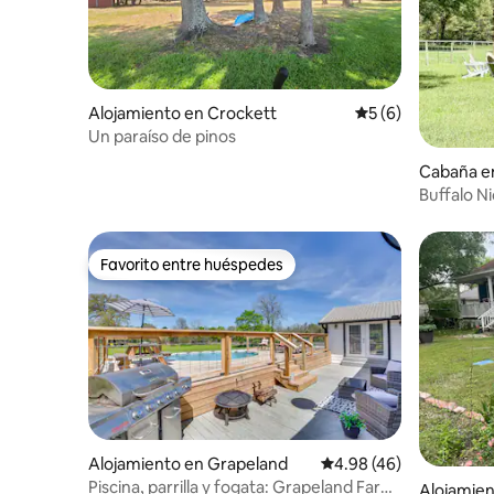
Alojamiento en Crockett
Calificación prome
5 (6)
Un paraíso de pinos
Cabaña e
Buffalo Ni
Favorito entre huéspedes
Favorito entre huéspedes
Alojamiento en Grapeland
Calificación promedio:
4.98 (46)
Piscina, parrilla y fogata: Grapeland Farm
Alojamien