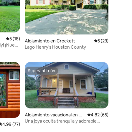
Calificación promedio: 5 de 5, 18 reseñas
5 (18)
Alojamiento en Crockett
Calificación promed
5 (23)
dy! ¡Nueva
Lago Henry's Houston County
Superanfitrión
Superanfitrión
Alojamiento vacacional en Cr
Calificación promedio:
4.82 (65)
ockett
Una joya oculta tranquila y adorable
Calificación promedio: 4.99 de 5, 77 reseñas
4.99 (77)
dentro del Loop