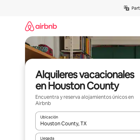
Omite
Part
el
contenido
Alquileres vacacionales
en Houston County
Encuentra y reserva alojamientos únicos en
Airbnb
Ubicación
Cuando los resultados estén disponibles, navega co
Llegada