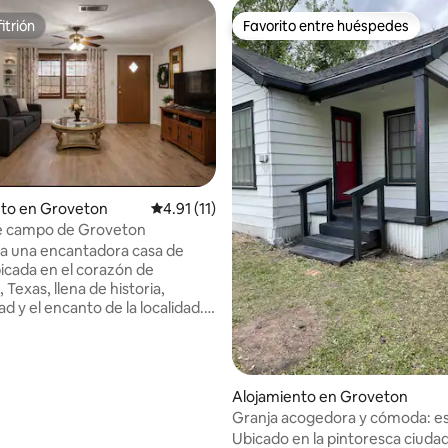
itrión
Favorito entre huéspedes
itrión
Favorito entre huéspedes
nto en Groveton
Calificación promedio: 4.91 de 5, 11 reseñas
4.91 (11)
de campo de Groveton
dio: 5 de 5, 5 reseñas
a una encantadora casa de
cada en el corazón de
Texas, llena de historia,
ad y el encanto de la localidad.
 esté aquí para relajarse,
o reconectarse, este acogedor
 ofrece el lugar perfecto para
itmo y respirar con tranquilidad.
Alojamiento en Groveton
escubra las tiendas de
Granja acogedora y cómoda: e
des y de segunda mano, los
tranquila y silenciosa
Ubicado en la pintoresca ciuda
tes y los vendedores locales.