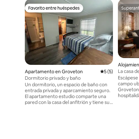
Favorito entre huéspedes
Superanf
Favorito entre huéspedes
Superanf
Alojamie
La casa 
Apartamento en Groveton
Calificación prome
5 (5)
Escápese 
Dormitorio privado y baño
campo ubi
Un dormitorio, un espacio de baño con
Groveton, 
entrada privada y aparcamiento seguro.
hospitalid
El apartamento estudio comparte una
Ya sea que
pared con la casa del anfitrión y tiene su
explorar 
propia entrada de escalera con
refugio le
cerradura de puerta con teclado,
bajar el r
vestíbulo, amplio dormitorio con
Salga y d
ventanas, armario grande, nueva unidad
antigüeda
de aire acondicionado y calefacción con
restauran
control remoto mini-split, TV, baño