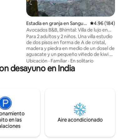
s
E
o DE 2
Estadía en granja en Sanguri
Calificación promedio: 
4.96 (184)
VOS 🚫
Gaon
Avocados B&B, Bhimtal: Villa de lujo en
forma de A
Para 2 adultos y 2 niños. Una villa estudio
de dos pisos en forma de A de cristal,
madera y piedra en medio de un dosel de
aguacate y un pequeño viñedo de kiwi y
bastantes plantas de flores raras en las
Ubicación
·
Familiar
·
En solitario
on desayuno en India
instalaciones de nuestra propiedad
ancestral. Entorno vintage, una
chimenea, un manantial de agua dulce,
muchos estanques, una hamaca y el
constante canto de los pájaros para
hacerte compañía. Ideal para
excursionistas, lectores, observadores
de aves, amantes de la naturaleza,
ionamiento
practicantes de meditación o personas
ito en las
que simplemente buscan un lugar
Aire acondicionado
tranquilo en un bosque.
alaciones