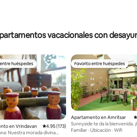
4.89 de 5, 318 reseñas
partamentos vacacionales con desayu
 entre huéspedes
Favorito entre huéspedes
 entre huéspedes
Favorito entre huéspedes
Apartamento en Amritsar
C
Sunnyside te da la bienvenida.
4.91 de 5, 110 reseñas
nto en Vrindavan
Calificación promedio: 4.95 de 5, 173 reseñas
4.95 (173)
incluido!
Familiar
·
Ubicación
·
Wifi
a: Nuestra morada divina