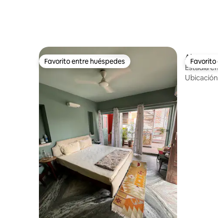
Alojamien
Favorito entre huéspedes
Favorito
Favorito entre huéspedes
Favorito
Estadía e
Ubicación