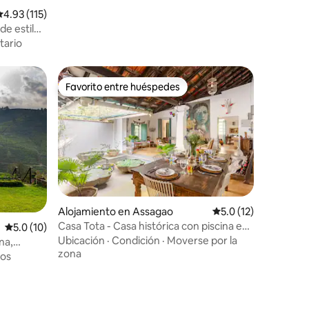
alificación promedio: 4.93 de 5, 115 reseñas
4.93 (115)
de estilo
itario
Favorito entre huéspedes
rido
Favorito entre huéspedes
Alojamiento en Assagao
Calificación promedi
5.0 (12)
Casa Tota - Casa histórica con piscina en
Calificación promedio: 5.0 de 5, 10 reseñas
5.0 (10)
Assagao
Ubicación
·
Condición
·
Moverse por la
na,
zona
ios