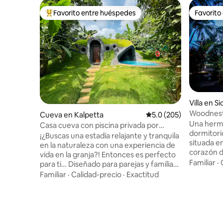
Favorito entre huéspedes
Favorito
Favorito entre huéspedes preferido
Favorito
Villa en Si
Woodnest
Cueva en Kalpetta
Calificación promedio:
5.0 (205)
Una hermo
Casa cueva con piscina privada por
dormitori
Rivertree FarmStay
¡¿Buscas una estadía relajante y tranquila
situada en
en la naturaleza con una experiencia de
corazón de
vida en la granja?! Entonces es perfecto
iluminad
Familiar
·
para ti… Diseñado para parejas y familias
con sala 
con una cascada a una piscina privada
Familiar
·
Calidad-precio
·
Exactitud
una zona 
abierta junto al dormitorio subterráneo.
vegetació
Ofrece una vista de la vegetación de la
cerca de 
plantación de pimienta de café. No es
Morjim y d
solo una estancia, es una experiencia
convierte
Actividades gratuitas: recorrido por la