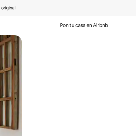
 original
Pon tu casa en Airbnb
o o desliza el dedo.