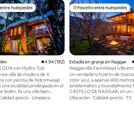
 entre huéspedes
Favorito entre huéspedes
 entre huéspedes
Favorito entre huéspedes prefe
olim
Calificación promedio: 4.94 de 5, 192 reseñas
4.94 (192)
Estadía en granja en Naggar
C
 GOA con Hydro-Tub
Naggarville Farmstead (villa ent
 5.0 de 5, 205 reseñas
Primera planta
sa villa de madera de 4
Un verdadero huerto de manz
os con piscina de hidromasaje
color azul, a apenas 400 metros
 una localidad privilegiada en el
emblemático y mundialmente 
 Siolim. Es una villa bien
CASTILLO DE NAGGAR, en un
a y completamente amueblada
pintoresco pueblecito llamado 
Calidad-precio
·
Limpieza
Ubicación
·
Calidad-precio
·
TV
de estar, despensa funcional y
Es un pueblo rústico, pero equ
de estar privada rodeada de
todas las comodidades moderna
n por todos los lados. Está muy
con tazas interminables de té d
la famosa playa de Vagator y
café e historias para compartir.
el fuerte de Chapora, lo que la
lugar donde el aire siempre es f
 en una gran base de
vistas siempre son impresionan