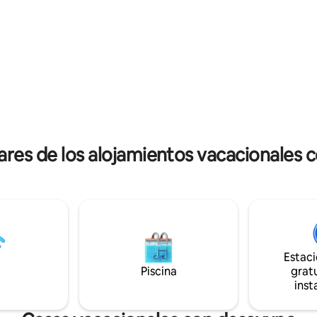
es, mientras exploras todo lo
nuestra hospitalidad siempre e
e Goa. Hay múltiples
acogedora, cálida y acogedora. ¡S
tes, tiendas de vinos y
requiere UN alojamiento mínim
cados alrededor para
noches! Por favor, NO reserves para 1
r todas tus necesidades
noche. NO SE PERMITEN CIER
les.
es de los alojamientos vacacionales c
Estac
Piscina
gratu
inst