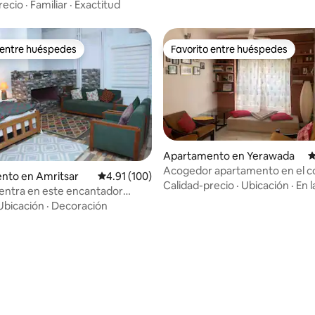
e 1 o 2 BHK
recio
·
Familiar
·
Exactitud
 entre huéspedes
Favorito entre huéspedes
 entre huéspedes
Favorito entre huéspedes
Apartamento en Yerawada
C
Acogedor apartamento en el c
nto en Amritsar
Calificación promedio: 4.91 de 5, 100 reseñas
4.91 (100)
Pune
Calidad-precio
·
Ubicación
·
En l
entra en este encantador
rivado!
Ubicación
·
Decoración
4.92 de 5, 142 reseñas