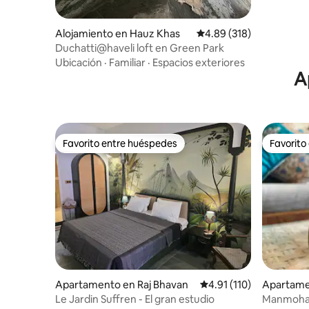
Alojamiento en Hauz Khas
Calificación promedio: 
4.89 (318)
Duchatti@haveli loft en Green Park
Ubicación
·
Familiar
·
Espacios exteriores
A
Favorito entre huéspedes
Favorito
Favorito entre huéspedes
Favorito
Apartamento en Raj Bhavan
Calificación promedio: 
4.91 (110)
Apartame
Le Jardin Suffren - El gran estudio
Manmohan