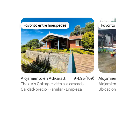
Favorito entre huéspedes
Favorito
Favorito entre huéspedes
Favorito
Alojamiento en Adikaratti
Calificación promedio: 
4.95 (109)
Alojamien
Thakur's Cottage: vista a la cascada
Alojamien
Calidad-precio
·
Familiar
·
Limpieza
Ubicación