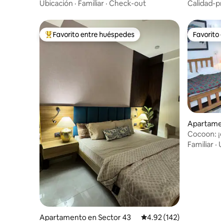
Krishna d
Ubicación
·
Familiar
·
Check-out
Calidad-p
Favorito entre huéspedes
Favorito
Favorito entre huéspedes preferido
Favorito
Apartame
Cocoon: ¡
estudio p
Familiar
·
Apartamento en Sector 43
Calificación promedio: 
4.92 (142)