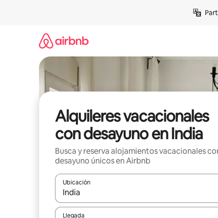
Omite
Part
el
contenido
Alquileres vacacionales
con desayuno en India
Busca y reserva alojamientos vacacionales co
desayuno únicos en Airbnb
Ubicación
Cuando los resultados estén disponibles, navega co
Llegada