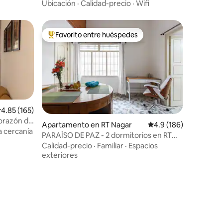
lejos de casa
Ubicación
·
Calidad-precio
·
Wifi
Favorito entre huéspedes
Favorito entre huéspedes preferido
alificación promedio: 4.85 de 5, 165 reseñas
4.85 (165)
orazón de
Apartamento en RT Nagar
Calificación promedio:
4.9 (186)
a cercanía
PARAÍSO DE PAZ - 2 dormitorios en RT
NAGAR
Calidad-precio
·
Familiar
·
Espacios
exteriores