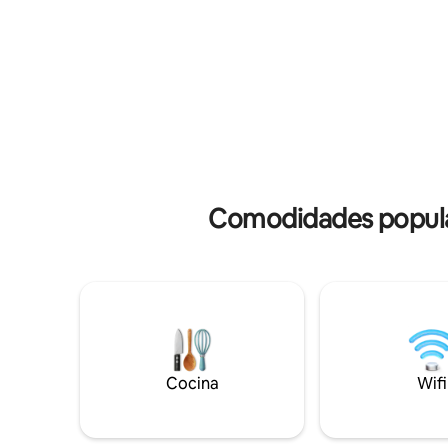
operacion
plantación, tiro con rifle, tiro con arco,
que ofrec
etc. El desayuno es de cortesía. No se
restauran
permiten actividades en el río durante el
supermer
monzón. Se ruega no poner música a
satisface
todo volumen ni organizar fiestas o
vacaciona
despedidas de soltero.
Comodidades popular
Cocina
Wifi