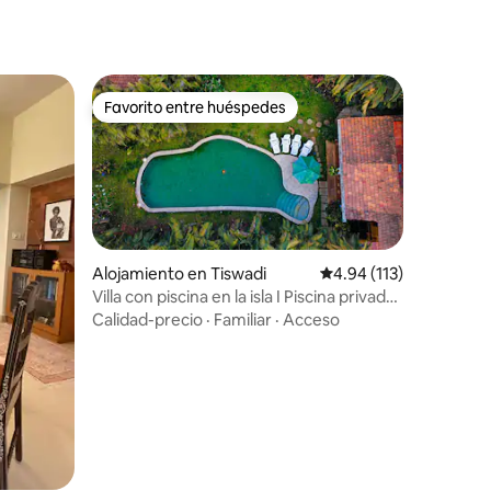
Favorito entre huéspedes
Favorito entre huéspedes
Alojamiento en Tiswadi
Calificación promedio: 
4.94 (113)
Villa con piscina en la isla I Piscina privada I
Cocinero I Personal I WIFI
Calidad-precio
·
Familiar
·
Acceso