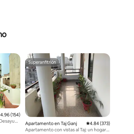
no
Superanfitrión
Superanfitrión
alificación promedio: 4.96 de 5, 154 reseñas
4.96 (154)
 ¡Desayuno
Apartamento en Taj Ganj
Calificación promedio: 
4.84 (373)
Apartamento con vistas al Taj: un hogar