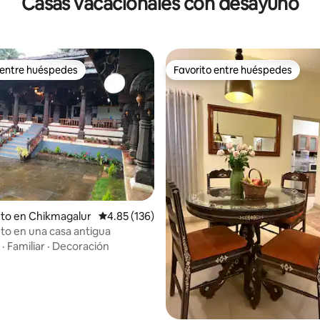
Casas vacacionales con desayuno
 entre huéspedes
Favorito entre huéspedes
 entre huéspedes
Favorito entre huéspedes
4.95 de 5, 109 reseñas
to en Chikmagalur
Calificación promedio: 4.85 de 5, 136 reseñas
4.85 (136)
to en una casa antigua
·
Familiar
·
Decoración