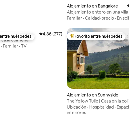
Alojamiento en Bangalore
C
Alojamiento entero en una villa 
Tudor cerca de BEL CIRCLE
Familiar
·
Calidad-precio
·
En sol
to en Madikeri
Calificación promedio: 4.86 de 5, 277 reseñas
4.86 (277)
 entre huéspedes
Favorito entre huéspedes
 entre huéspedes
Favorito entre huéspedes prefe
n casa colmena
·
Familiar
·
TV
Alojamiento en Sunnyside
The Yellow Tulip | Casa en la coli
Coonoor
Ubicación
·
Hospitalidad
·
Espac
interiores