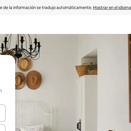
e de la información se tradujo automáticamente. 
Mostrar en el idioma
n
n las teclas de flecha hacia arriba y hacia abajo o explora con el tact