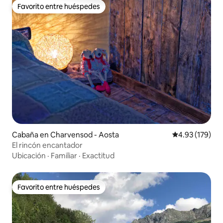
Favorito entre huéspedes
Favorito entre huéspedes
Cabaña en Charvensod - Aosta
Calificación p
4.93 (179)
El rincón encantador
Ubicación
·
Familiar
·
Exactitud
Favorito entre huéspedes
Favorito entre huéspedes