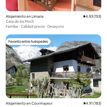
Alojamiento en Limana
Calificación p
4.93 (153)
Casa de los Moch
Familiar
·
Calidad-precio
·
Desayuno
Favorito entre huéspedes
Favorito entre huéspedes
Alojamiento en Courmayeur
Calificación p
4.91 (183)