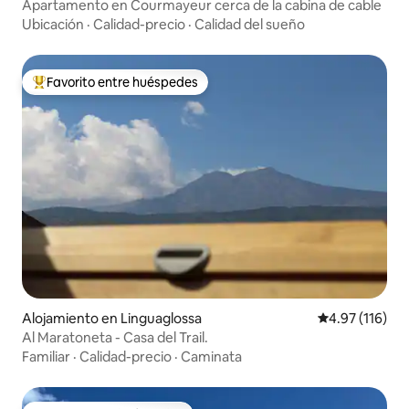
Apartamento en Courmayeur cerca de la cabina de cable
Ubicación
·
Calidad-precio
·
Calidad del sueño
Favorito entre huéspedes
Favorito entre huéspedes preferido
Alojamiento en Linguaglossa
Calificación p
4.97 (116)
Al Maratoneta - Casa del Trail.
Familiar
·
Calidad-precio
·
Caminata