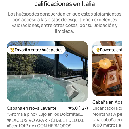
calificaciones en Italia
Los huéspedes concuerdan en que estos alojamientos
con acceso a las pistas de esquí tienen excelentes
valoraciones, entre otras cosas, por su ubicación y
limpieza.
Favorito entre huéspedes
Favorito entre
Favorito entre huéspedes preferido
Favorito entre hu
Cabaña en Aosta V
Cabaña en Nova Levante
Calificación promedio: 5.0 de 5
5.0 (127)
Encantadora caba
vistas increíbles
«Aroma a pino» Lujo en los Dolomitas
Montañas Alpes. Ita
con hidromasaje y sauna
Una cabaña en un
♥️EXCLUSIVO APART-CHALET DELUXE
1600 metros,en la
«ScentOfPine» CON HERMOSOS