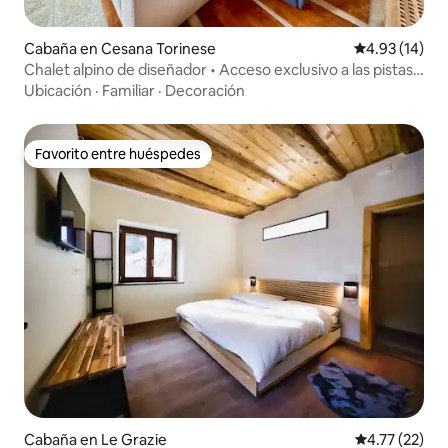
Cabaña en Cesana Torinese
Calificación 
4.93 (14)
Chalet alpino de diseñador • Acceso exclusivo a las pistas
de esquí
Ubicación
·
Familiar
·
Decoración
Favorito entre huéspedes
Favorito entre huéspedes
Cabaña en Le Grazie
Calificación 
4.77 (22)