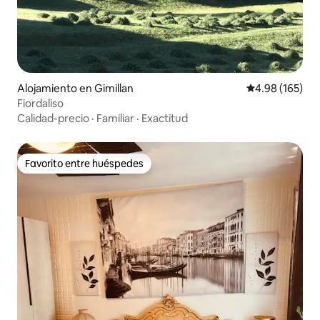
Alojamiento en Gimillan
Calificación pr
4.98 (165)
Fiordaliso
Calidad-precio
·
Familiar
·
Exactitud
Favorito entre huéspedes
Favorito entre huéspedes