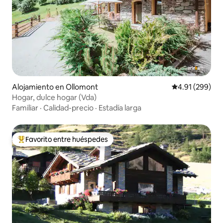
Alojamiento en Ollomont
Calificación pr
4.91 (299)
Hogar, dulce hogar (Vda)
Familiar
·
Calidad-precio
·
Estadía larga
Favorito entre huéspedes
Favorito entre huéspedes preferido