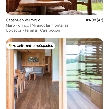
Cabaña en Vermiglio
Calificación 
4.98 (47)
Maso Florindo | Mirando las montañas
Ubicación
·
Familiar
·
Calefacción
Favorito entre huéspedes
Favorito entre huéspedes preferido