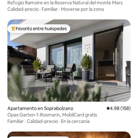
Refugio Ramoire en la Reserva Natural del monte Mars
Calidad-precio
·
Familiar
·
Moverse por la zona
Favorito entre huéspedes
Favorito entre huéspedes preferido
Apartamento en Soprabolzano
Calificación pr
4.98 (158)
Opas Garten-1-Rosmarin, MobilCard gratis
Familiar
·
Calidad-precio
·
En la cercanía