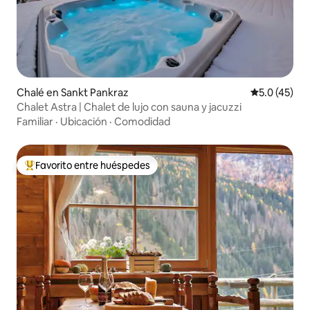
Chalé en Sankt Pankraz
Calificación
5.0 (45)
Chalet Astra | Chalet de lujo con sauna y jacuzzi
Familiar
·
Ubicación
·
Comodidad
Favorito entre huéspedes
Favorito entre huéspedes preferido