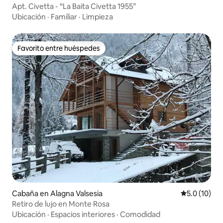
Apt. Civetta - “La Baita Civetta 1955”
Ubicación
·
Familiar
·
Limpieza
Favorito entre huéspedes
Favorito entre huéspedes
Cabaña en Alagna Valsesia
Calificación
5.0 (10)
Retiro de lujo en Monte Rosa
Ubicación
·
Espacios interiores
·
Comodidad