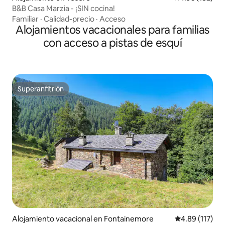
B&B Casa Marzia - ¡SIN cocina!
Familiar
·
Calidad-precio
·
Acceso
Alojamientos vacacionales para familias
con acceso a pistas de esquí
Superanfitrión
Superanfitrión
Alojamiento vacacional en Fontainemore
Calificación p
4.89 (117)