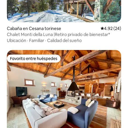
Cabaña en Cesana torinese
Calificación p
4.92 (24)
Chalet Monti della Luna |Retiro privado de bienestar*
Ubicación
·
Familiar
·
Calidad del sueño
Favorito entre huéspedes
Favorito entre huéspedes