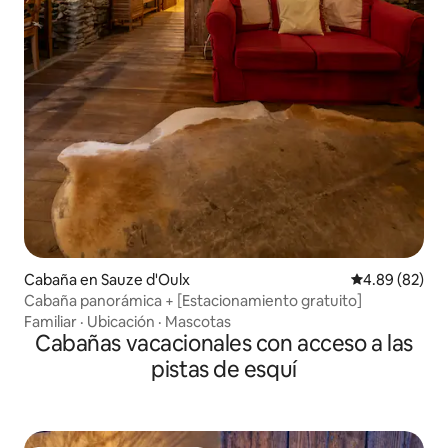
Cabaña en Sauze d'Oulx
Calificación p
4.89 (82)
Cabaña panorámica + [Estacionamiento gratuito]
Familiar
·
Ubicación
·
Mascotas
Cabañas vacacionales con acceso a las
pistas de esquí