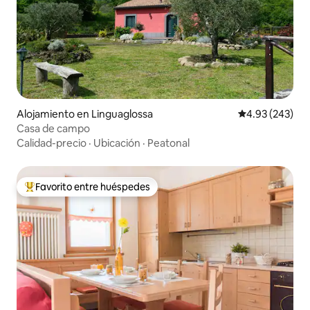
Alojamiento en Linguaglossa
Calificación pr
4.93 (243)
Casa de campo
Calidad-precio
·
Ubicación
·
Peatonal
Favorito entre huéspedes
Favorito entre huéspedes preferido