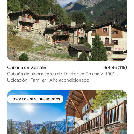
Cabaña en Vassalini
Calificación p
4.86 (115)
Cabaña de piedra cerca del teleférico Chiesa V -1001
noches
Ubicación
·
Familiar
·
Aire acondicionado
Favorito entre huéspedes
Favorito entre huéspedes