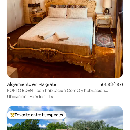
Alojamiento en Malgrate
Calificación p
4.93 (197)
PORTO EDEN - con habitación ComO y habitación
VenetiaN
Ubicación
·
Familiar
·
TV
Favorito entre huéspedes
Favorito entre huéspedes preferido