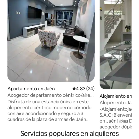
Apartamento en Jaén
Calificación promedio: 4.83 de 
4.83 (24)
Acogedor departamento céntrico/aire
Alojamiento en J
acondicionado
Disfruta de una estancia única en este
Alojamiento Jaén| 
alojamiento céntrico moderno cómodo
y cochera
-Alojamientojaén I
con aire acondicionado y seguro a 3
S.A.C ¡Bienvenido 
cuadras de la plaza de armas de Jaén
en Jaén! 🌿🏡 Dis
cerca de todo restaurante, bancos,
acogedor dúplex de
Market s estratégico e ideal por trabajo o
Servicios populares en alquileres
en el primer y seg
vacaciones en familia tendrás wifi y lo
independiente, ub