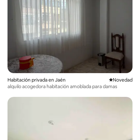
Habitación privada en Jaén
Lugar para ho
Novedad
alquilo acogedora habitación amoblada para damas