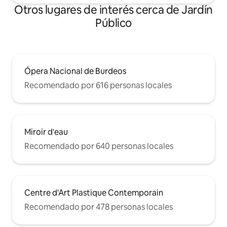
apartamento, así como transporte al
Otros lugares de interés cerca de Jardín
aeropuerto, taxis y aparcamientos
Público
públicos. Estará a 10 minutos en tranvía
de la estación de tren de Saint Jean.
Agradecemos a nuestros viajeros que
respeten la tranquilidad del lugar,
nuestro apartamento no es adecuado
para hacer fiestas.
Ópera Nacional de Burdeos
Recomendado por 616 personas locales
Miroir d'eau
Recomendado por 640 personas locales
Centre d'Art Plastique Contemporain
Recomendado por 478 personas locales