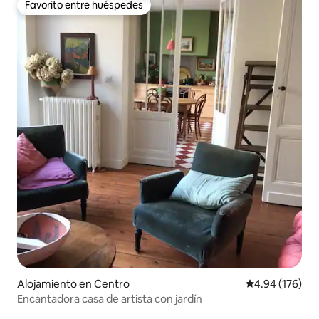
Favorito entre huéspedes
Favorito entre huéspedes
Alojamiento en Centro
Calificación pr
4.94 (176)
Encantadora casa de artista con jardín