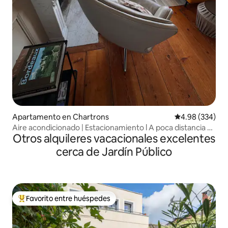
Apartamento en Chartrons
Calificación pr
4.98 (334)
Aire acondicionado | Estacionamiento l A poca distancia a
Otros alquileres vacacionales excelentes
pie de Chartrons y Cité du Vin
cerca de Jardín Público
Favorito entre huéspedes
Favorito entre huéspedes preferido