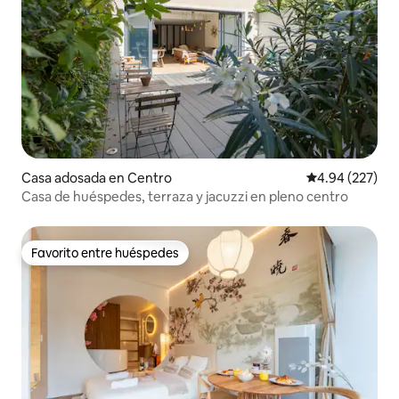
Casa adosada en Centro
Calificación pr
4.94 (227)
Casa de huéspedes, terraza y jacuzzi en pleno centro
Favorito entre huéspedes
Favorito entre huéspedes