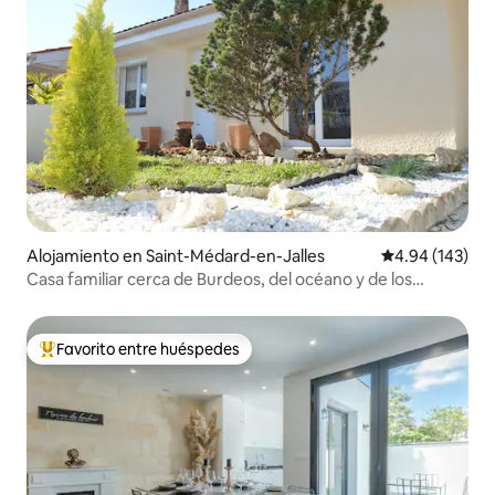
Alojamiento en Saint-Médard-en-Jalles
Calificación pr
4.94 (143)
Casa familiar cerca de Burdeos, del océano y de los
viñedos
Favorito entre huéspedes
Favorito entre huéspedes preferido