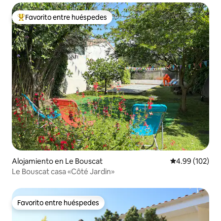
Favorito entre huéspedes
Favorito entre huéspedes preferido
Alojamiento en Le Bouscat
Calificación pr
4.99 (102)
Le Bouscat casa «Côté Jardin»
Favorito entre huéspedes
Favorito entre huéspedes