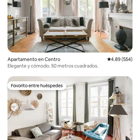
Apartamento en Centro
Calificación pr
4.89 (554)
Elegante y cómodo. 50 metros cuadrados.
Favorito entre huéspedes
Favorito entre huéspedes