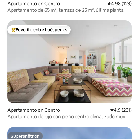
Apartamento en Centro
Calificación p
4.98 (123)
Apartamento de 65 m², terraza de 25 m², última planta.
Favorito entre huéspedes
Favorito entre huéspedes preferido
Apartamento en Centro
Calificación 
4.9 (231)
Apartamento de lujo con pleno centro climatizado muy
tranquilo
Superanfitrión
Superanfitrión