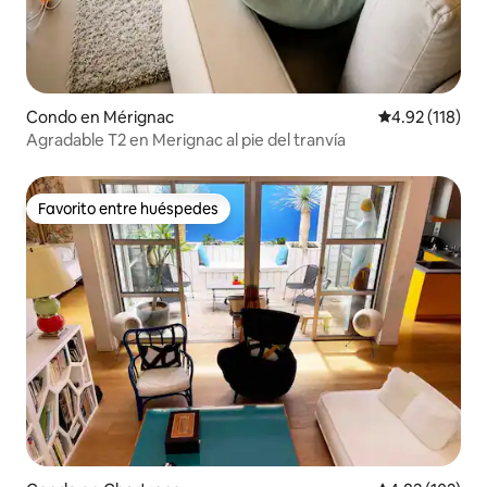
Condo en Mérignac
Calificación p
4.92 (118)
Agradable T2 en Merignac al pie del tranvía
Favorito entre huéspedes
Favorito entre huéspedes