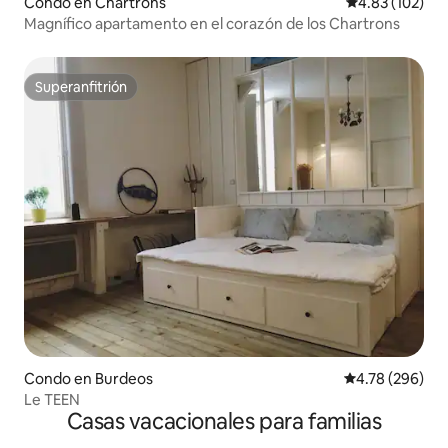
Condo en Chartrons
Calificación p
4.83 (102)
Magnífico apartamento en el corazón de los Chartrons
Superanfitrión
Superanfitrión
Condo en Burdeos
Calificación pr
4.78 (296)
Le TEEN
Casas vacacionales para familias