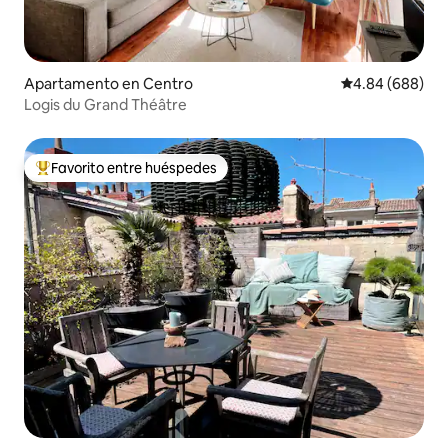
Apartamento en Centro
Calificación pr
4.84 (688)
Logis du Grand Théâtre
Favorito entre huéspedes
Favorito entre huéspedes preferido