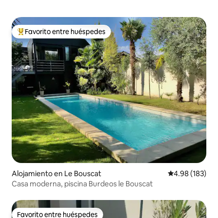
Favorito entre huéspedes
Favorito entre huéspedes preferido
Alojamiento en Le Bouscat
Calificación pr
4.98 (183)
Casa moderna, piscina Burdeos le Bouscat
Favorito entre huéspedes