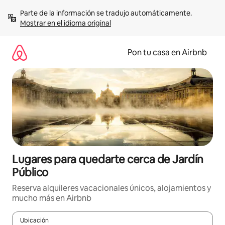
Omite
Parte de la información se tradujo automáticamente. 
el
Mostrar en el idioma original
contenido
Pon tu casa en Airbnb
Lugares para quedarte cerca de Jardín
Público
Reserva alquileres vacacionales únicos, alojamientos y
mucho más en Airbnb
Ubicación