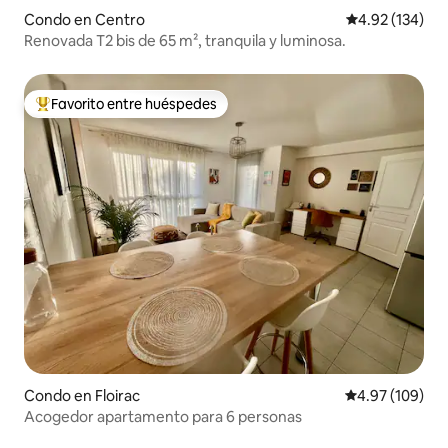
Condo en Centro
Calificación p
4.92 (134)
Renovada T2 bis de 65 m², tranquila y luminosa.
Favorito entre huéspedes
Favorito entre huéspedes preferido
Condo en Floirac
Calificación pr
4.97 (109)
Acogedor apartamento para 6 personas