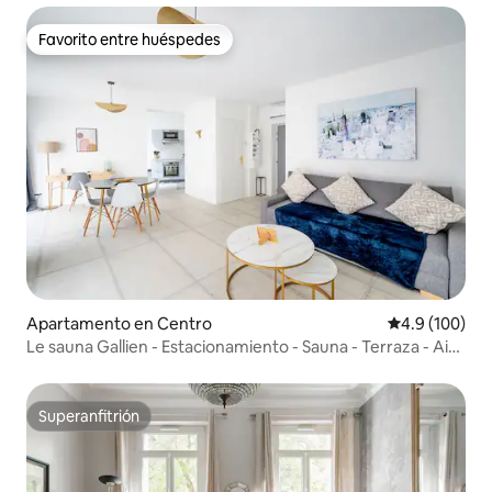
Favorito entre huéspedes
Favorito entre huéspedes
Apartamento en Centro
Calificación 
4.9 (100)
Le sauna Gallien - Estacionamiento - Sauna - Terraza - Aire
acondicionado
Superanfitrión
Superanfitrión