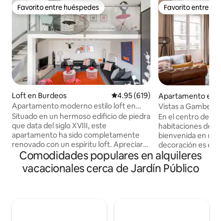
Favorito entre huéspedes
Favorito entre h
Favorito entre huéspedes
Favorito entre h
Loft en Burdeos
Calificación promedio: 4.95 de 5
4.95 (619)
Apartamento en 
Apartamento moderno estilo loft en
Vistas a Gambetta
pleno centro de Burdeos
Situado en un hermoso edificio de piedra
En el centro de Burdeos,
que data del siglo XVIII, este
habitaciones de 46
apartamento ha sido completamente
bienvenida en un n
renovado con un espíritu loft. Apreciará
decoración es eleg
Comodidades populares en alquileres
la tranquilidad y la comodidad, así como
de calidad y la ca
su ubicación en pleno centro de
tiene colchones c
vacacionales cerca de Jardín Público
Burdeos. Apartamento en una 3.ª planta,
balcón, con una he
sin ascensor. El apartamento consta de
Gambetta y a la Rue
una amplia y agradable sala de estar de
permitirá almorzar
32 m2, un dormitorio y un baño dúplex.
Place Gambetta (
Es posible acomodar a 2 niños en los 2
transporte público)
sofás de la sala de estar, cada uno
tranvía y del autob