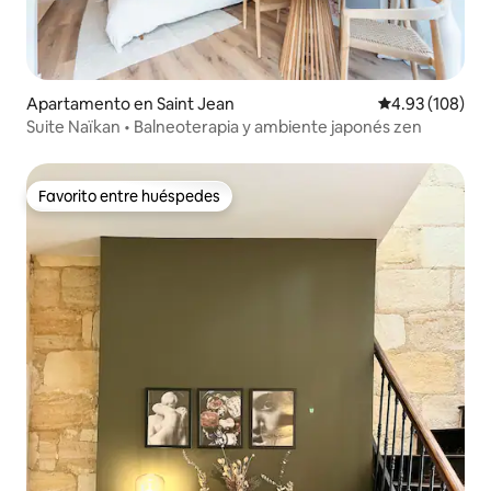
Apartamento en Saint Jean
Calificación pr
4.93 (108)
Suite Naïkan • Balneoterapia y ambiente japonés zen
Favorito entre huéspedes
Favorito entre huéspedes