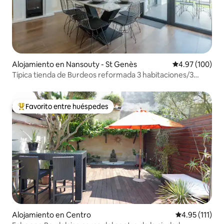
Alojamiento en Nansouty - St Genès
Calificación pr
4.97 (100)
Típica tienda de Burdeos reformada 3 habitaciones/3
baños
Favorito entre huéspedes
Favorito entre huéspedes preferido
Alojamiento en Centro
Calificación p
4.95 (111)