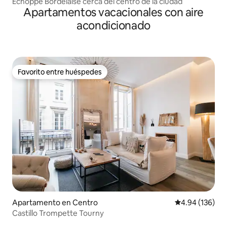
Echoppe Bordelaise cerca del centro de la ciudad
Apartamentos vacacionales con aire
acondicionado
Favorito entre huéspedes
Favorito entre huéspedes
Apartamento en Centro
Calificación pr
4.94 (136)
Castillo Trompette Tourny