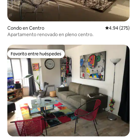
Condo en Centro
Calificación pr
4.94 (275)
Apartamento renovado en pleno centro.
Favorito entre huéspedes
Favorito entre huéspedes