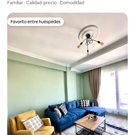
Masalpark 2 ❄️ ⛄️ 🚂 ❤️
Familiar
·
Calidad-precio
·
Comodidad
Favorito entre huéspedes
Favorito entre huéspedes