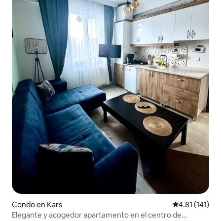
Condo en Kars
Calificación p
4.81 (141)
Elegante y acogedor apartamento en el centro de