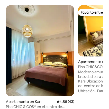
Favorito entre h
Favorito entre h
Apartamento en K
Piso CHIC&COSY 
Masalpark13
Moderno amueblado
la ciudad para una 
Kars Ubicación perfecta en el corazón
del centro de la c
Kars está a 900 me
Ubicación
·
Familia
queso está a 650 m
Siempre es seguro 
Apartamento en Kars
Calificación promedio: 4.86 de 
4.86 (43)
supermercados y t
Piso CHIC & COSY en el centro de
La estación de tre