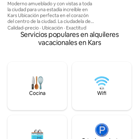
Masalpark 1
Moderno amueblado y con vistas a toda
(2,2 km) y el aerop
la ciudad para una estadía increíble en
minutos en coche(6 km). - 
Kars Ubicación perfecta en el corazón
diarios a cargo (Ani
del centro de la ciudad. La ciudadela de
İshak Pasha y Casti
Kars está a 900 metros, el museo del
Calidad-precio
·
Ubicación
·
Exactitud
queso está a 650 metros de distancia. -
Servicios populares en alquileres
Siempre es seguro y tranquilo. -Cerca de
vacacionales en Kars
supermercados y transportes públicos -
La estación de tren está a poca distancia
(2,2 km) y el aeropuerto está a 15
minutos en coche(6 km). - Recorridos
diarios a cargo (Ani, lago Çıldır, Palacio
İshak Pasha y Castillo del Diablo)
Cocina
Wifi