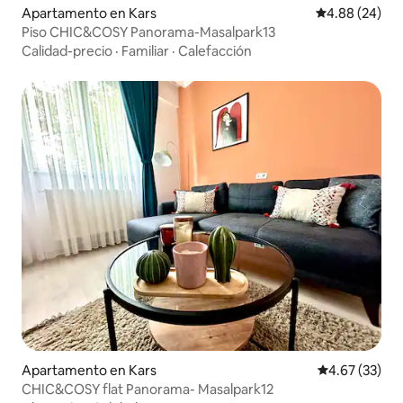
Apartamento en Kars
Calificación p
4.88 (24)
Piso CHIC&COSY Panorama-Masalpark13
Calidad-precio
·
Familiar
·
Calefacción
Apartamento en Kars
Calificación 
4.67 (33)
CHIC&COSY flat Panorama- Masalpark12