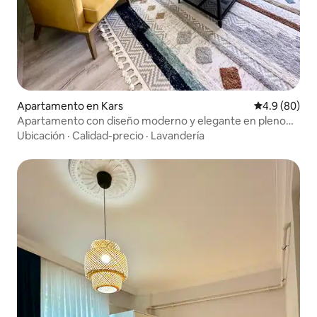
Apartamento en Kars
Calificación 
4.9 (80)
Apartamento con diseño moderno y elegante en pleno
centro de la ciudad
Ubicación
·
Calidad-precio
·
Lavandería