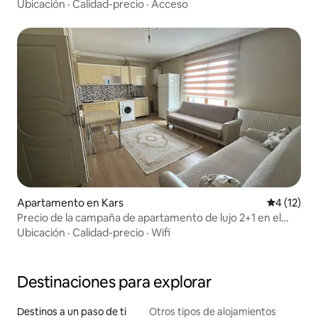
Ubicación
·
Calidad-precio
·
Acceso
Apartamento en Kars
Calificaci
4 (12)
Precio de la campaña de apartamento de lujo 2+1 en el
centro de Kars
Ubicación
·
Calidad-precio
·
Wifi
Destinaciones para explorar
Destinos a un paso de ti
Otros tipos de alojamientos