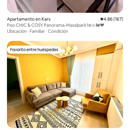
Apartamento en Kars
Calificación pr
4.86 (167)
Piso CHIC & COSY Panorama-Masalpark1❄️⛄️🚂❤️
Ubicación
·
Familiar
·
Condición
Favorito entre huéspedes
Favorito entre huéspedes