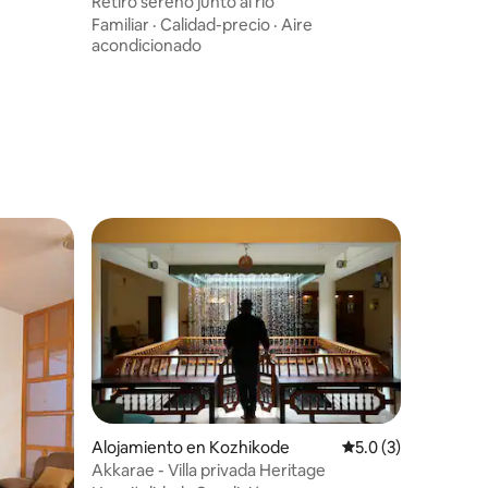
Retiro sereno junto al río
Familiar
·
Calidad-precio
·
Aire
acondicionado
Alojamiento en Kozhikode
Calificación promed
5.0 (3)
Akkarae - Villa privada Heritage