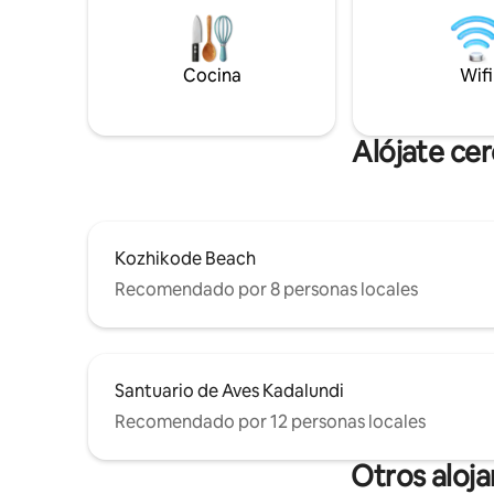
acondicionado, un baño de diseñador y
permitirá 
una cocina totalmente equipada.
pareja o f
Ubicado en un barrio tranquilo con vistas
y viajeros
a un exuberante jardín. Perfecto para
Cocina
experienc
Wifi
familias y parejas.
Alójate ce
Kozhikode Beach
Recomendado por 8 personas locales
Santuario de Aves Kadalundi
Recomendado por 12 personas locales
Otros aloj