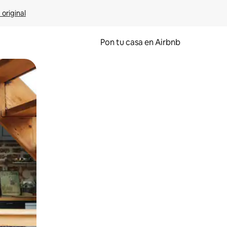
 original
Pon tu casa en Airbnb
o o desliza el dedo.