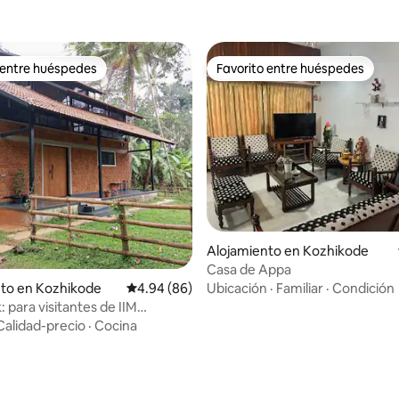
 entre huéspedes
Favorito entre huéspedes
 entre huéspedes
Favorito entre huéspedes
Alojamiento en Kozhikode
Casa de Appa
nto en Kozhikode
Calificación promedio: 4.94 de 5, 86 reseñas
4.94 (86)
Ubicación
·
Familiar
·
Condición
 para visitantes de IIM
 y NIT
Calidad-precio
·
Cocina