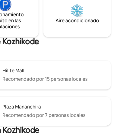
esta hermosa casa es muy espaciosa y
está totalmente equipada con todo lo
ionamiento
necesario para una estancia cómoda.
ito en las
Aire acondicionado
alaciones
e Kozhikode
Hilite Mall
Recomendado por 15 personas locales
Plaza Mananchira
Recomendado por 7 personas locales
n Kozhikode