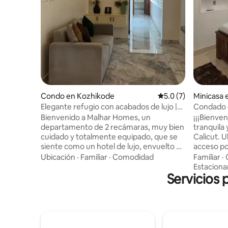
Condo en Kozhikode
Calificación promedi
5.0 (7)
Minicasa 
Elegante refugio con acabados de lujo |
Condado d
Ubicación privilegiada
Bienvenido a Malhar Homes, un
¡¡¡Bienve
departamento de 2 recámaras, muy bien
tranquila
cuidado y totalmente equipado, que se
Calicut. U
siente como un hotel de lujo, envuelto en
acceso po
la calidez de un verdadero hogar. Si
para la pr
Ubicación
·
Familiar
·
Comodidad
Familiar
·
necesitas 1 habitación, también está
tranquili
Estacion
disponible (sin compartir). Ubicado en
Servicios 
encuentra
una zona tranquila, este es tu refugio
supermerc
perfecto, ya sea para trabajar, divertirte,
primera c
entrenar o explorar la magia de Malabar.
comida pa
Disfrute de pisos de mármol, iluminación
etc. Todas
indirecta, recámaras con aire
entrada p