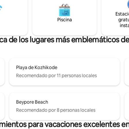
disfrutar de privacidad con su
amilia. Son ideales para turistas
Estac
. Venga y disfrute de la
ia por sí mismo.
Piscina
gratu
inst
rca de los lugares más emblemáticos d
Playa de Kozhikode
Recomendado por 11 personas locales
Beypore Beach
Recomendado por 8 personas locales
amientos para vacaciones excelentes e