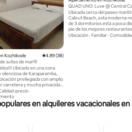
QUAD UNO: Luxe @ Central Ca
Ubicada cerca del paseo marít
Calicut Beach, esta moderna re
de 3 dormitorios está a poca dis
pie de los mejores restaurantes
de la ciudad. Cuenta con interi
Ubicación
·
Familiar
·
Comodida
lujo, ropa de cama de 5 estrellas
de tocador de primera calidad 
cocina totalmente equipada. Di
o: 5.0 de 5, 7 reseñas
en Kozhikode
Calificación promedio: 4.89 de 5, 38 reseñas
4.89 (38)
la comodidad de un servicio de
e suites de marfil
mayordomo dedicado, la privac
nidos!!! Ubicado en una zona
una estancia de lujo y las como
 y silenciosa de Karaparamba,
de un hotel de calidad. En Qua
bicación privilegiada con amplio
cada detalle está cuidadosame
r carretera y mucha privacidad
seleccionado, para que puedas l
opiedad. Aquí sentirá
relajarte y sentirte como en cas
Calidad-precio
·
dad. A 100 metros se
amiento
populares en alquileres vacacionales e
n todos los servicios, como el
ado Reliance, gimnasios de
alidad, restaurantes con
ra llevar, parada de autobús,
 las villas cuentan con una
rivada independiente, lo que le