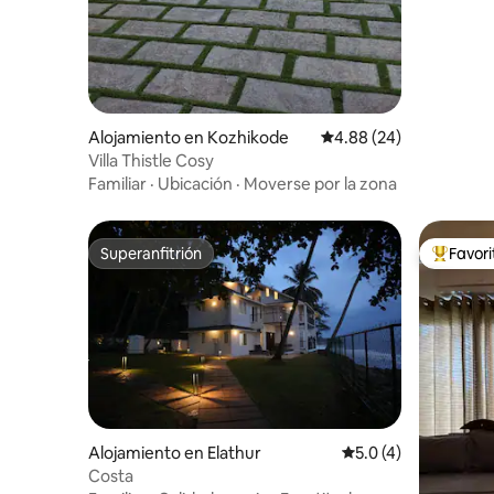
Alojamiento en Kozhikode
Calificación promedio:
4.88 (24)
Villa Thistle Cosy
Familiar
·
Ubicación
·
Moverse por la zona
Superanfitrión
Favor
Superanfitrión
Favorito
Alojamiento en Elathur
Calificación promedi
5.0 (4)
Costa