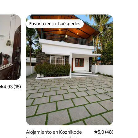
Favorito entre huéspedes
Favorito entre huéspedes
Calificación promedio: 4.93 de 5, 15 reseñas
4.93 (15)
Alojamiento en Kozhikode
Calificación promedi
5.0 (48)