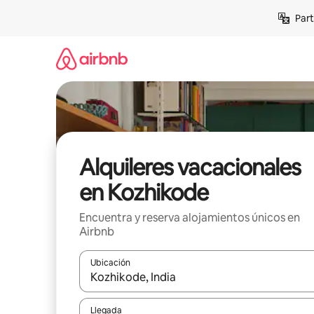
Omite
Part
el
contenido
Alquileres vacacionales
en Kozhikode
Encuentra y reserva alojamientos únicos en
Airbnb
Ubicación
Cuando los resultados estén disponibles, navega co
Llegada