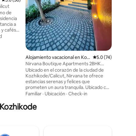
como Par
licut
Tagore H
imo de
Theater. Limpio, ordenado y fresco, con
sidencia
personal de a
tancia a
cubre a 
 y cafés
adicional
ores de
nominal.
d
, artículos
y una
sfruta de
Alojamiento vacacional en Koz
Calificación promedi
5.0 (74)
hikode
Nirvana Boutique Apartments 2BHK
idad de
ambiente urbano (1)
Ubicado en el corazón de la ciudad de
didades
Kozhikode/Calicut, Nirvana te ofrece
d One,
estancias serenas y felices que
nte
prometen un aura tranquila. Ubicado con
legar,
buen gusto y convenientemente cerca
a.
Familiar
·
Ubicación
·
Check-in
de los principales centros de salud,
n Kozhikode
centros comerciales y las delicias más
apreciadas de la ciudad, estas casas a
estrenar ofrecen unas vacaciones
espléndidas. A menudo nuestros clientes
habituales las califican como de «primera
categoría». Decorada con mucho gusto,