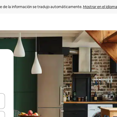
e de la información se tradujo automáticamente. 
Mostrar en el idioma
n las teclas de flecha hacia arriba y hacia abajo o explora con el tact