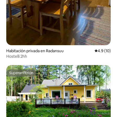
Habitación privada en Radansuu
Calificación
4.9 (10)
Hostelli 2hh
Superanfitrión
Superanfitrión