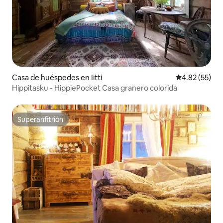
Casa de huéspedes en Iitti
Calificación 
4.82 (55)
Hippitasku - HippiePocket Casa granero colorida
Superanfitrión
Superanfitrión