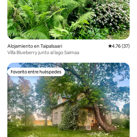
Alojamiento en Taipalsaari
Calificación 
4.76 (37)
Villa Blueberry junto al lago Saimaa
Favorito entre huéspedes
Favorito entre huéspedes