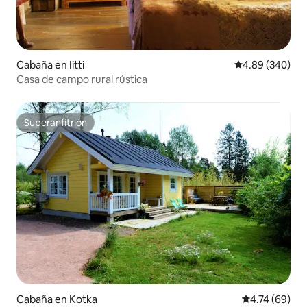
Cabaña en Iitti
Calificación pr
4.89 (340)
Casa de campo rural rústica
Superanfitrión
Superanfitrión
Cabaña en Kotka
Calificación 
4.74 (69)