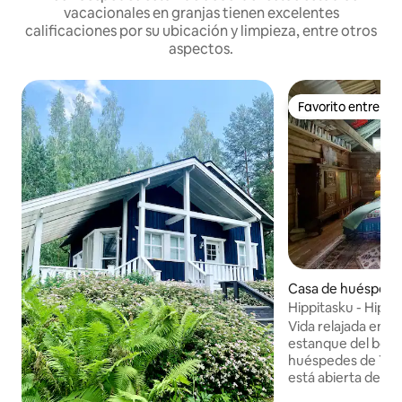
vacacionales en granjas tienen excelentes
calificaciones por su ubicación y limpieza, entre otros
aspectos.
Favorito entre h
Favorito entre h
Casa de huéspedes 
Hippitasku - Hipp
colorida
Vida relajada en u
estanque del bosque ¡JiPPii! La c
huéspedes de Task
está abierta de nuevo. Desc
hippie interior y 