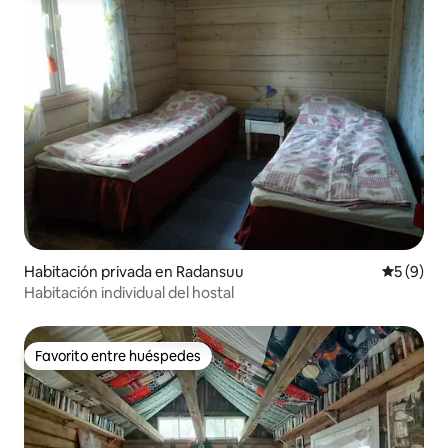
Habitación privada en Radansuu
Calificac
5 (9)
Habitación individual del hostal
Favorito entre huéspedes
Favorito entre huéspedes