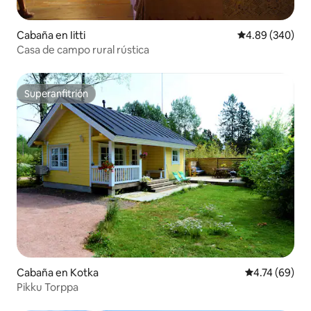
Cabaña en Iitti
Calificación pr
4.89 (340)
Casa de campo rural rústica
Superanfitrión
Superanfitrión
Cabaña en Kotka
Calificación 
4.74 (69)
Pikku Torppa