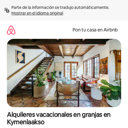
Omite
Parte de la información se tradujo automáticamente. 
el
Mostrar en el idioma original
contenido
Pon tu casa en Airbnb
Alquileres vacacionales en granjas en
Kymenlaakso