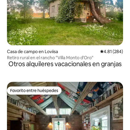
Casa de campo en Loviisa
Calificación pr
4.81 (284)
Retiro rural en el rancho "Villa Monto d'Oro"
Otros alquileres vacacionales en granjas
Favorito entre huéspedes
Favorito entre huéspedes