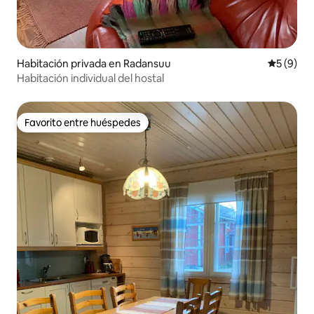
Habitación privada en Radansuu
Calificac
5 (9)
Habitación individual del hostal
Favorito entre huéspedes
Favorito entre huéspedes