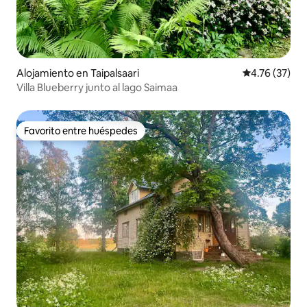
Alojamiento en Taipalsaari
Calificación 
4.76 (37)
Villa Blueberry junto al lago Saimaa
Favorito entre huéspedes
Favorito entre huéspedes