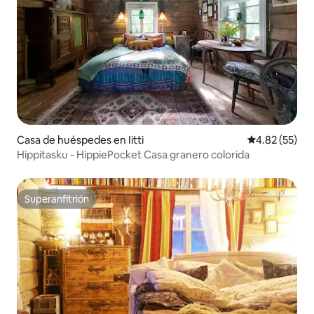
Casa de huéspedes en Iitti
Calificación 
4.82 (55)
Hippitasku - HippiePocket Casa granero colorida
Superanfitrión
Superanfitrión