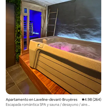
Apartamento en Laveline-devant-Bruyères
Calificación pr
4.98 (264)
Escapada romántica SPA y sauna / desayuno / aire