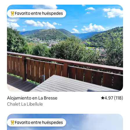
Favorito entre huéspedes
Favorito entre huéspedes preferido
Alojamiento en La Bresse
Calificación p
4.97 (118)
Chalet La Libellule
Favorito entre huéspedes
Favorito entre huéspedes preferido