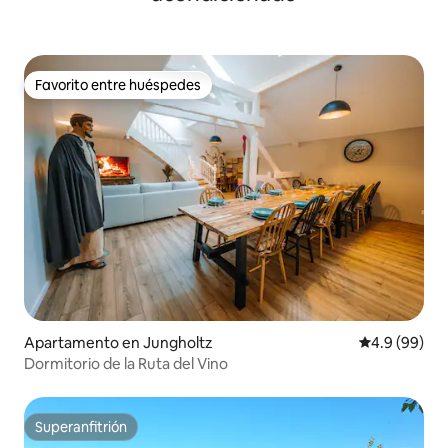
Favorito entre huéspedes
Favorito entre huéspedes
Apartamento en Jungholtz
Calificación 
4.9 (99)
Dormitorio de la Ruta del Vino
Superanfitrión
Superanfitrión