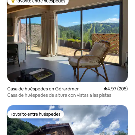
Favorito entre huéspedes
Favorito entre huéspedes preferido
Casa de huéspedes en Gérardmer
Calificación pr
4.97 (205)
Casa de huéspedes de altura con vistas a las pistas
Favorito entre huéspedes
Favorito entre huéspedes