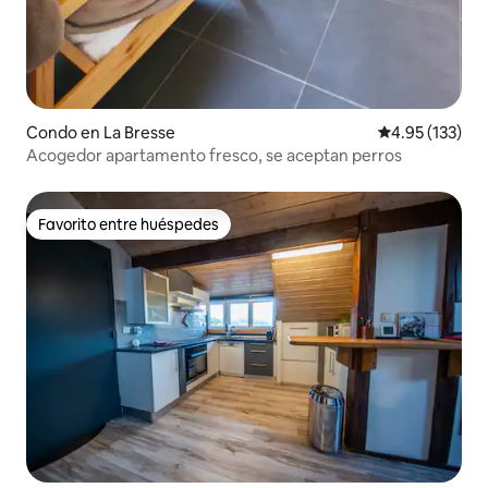
Condo en La Bresse
Calificación p
4.95 (133)
Acogedor apartamento fresco, se aceptan perros
Favorito entre huéspedes
Favorito entre huéspedes