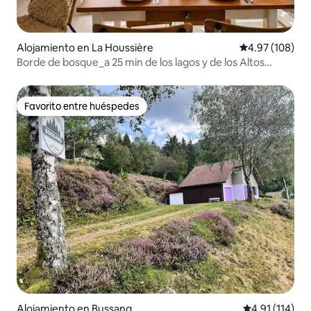
Alojamiento en La Houssière
Calificación pr
4.97 (108)
Borde de bosque_a 25 min de los lagos y de los Altos
Vosgos
Favorito entre huéspedes
Favorito entre huéspedes
Alojamiento en Bussang
Calificación p
4.91 (114)