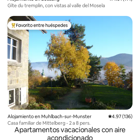
Gîte du tremplin, con vistas al valle del Mosela
Favorito entre huéspedes
Favorito entre huéspedes preferido
Alojamiento en Muhlbach-sur-Munster
Calificación p
4.97 (136)
Casa familiar de Mittelberg - 2 a 8 pers.
Apartamentos vacacionales con aire
acondicionado