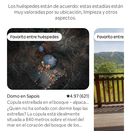
Los huéspedes están de acuerdo: estas estadías están
muy valoradas por su ubicación, limpieza y otros
aspectos.
Favorito entre huéspedes
Favorito entre h
Favorito entre huéspedes
Favorito entre h
Domo en Sapois
Calificación promedio: 4.97 de 5
4.97 (621)
Cúpula estrellada en el bosque – alpacas
y naturaleza en Gérardmer
¿Quién no ha soñado con dormir bajo las
estrellas? La cúpula está idealmente
situada a 840 metros sobre el nivel del
mar en el corazón del bosque de los
Vosgos, aislada de cualquier vecino, para