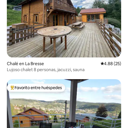
Chalé en La Bresse
Calificación p
4.88 (25)
Lujoso chalet 8 personas, jacuzzi, sauna
Favorito entre huéspedes
Favorito entre huéspedes preferido