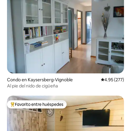
Condo en Kaysersberg-Vignoble
Calificación pr
4.95 (277)
Al pie del nido de cigüeña
Favorito entre huéspedes
Favorito entre huéspedes preferido