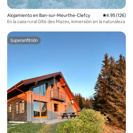
Alojamiento en Ban-sur-Meurthe-Clefcy
Calificación p
4.95 (126)
En la casa rural Gîte des Mazes, inmersión en la naturaleza
Superanfitrión
Superanfitrión