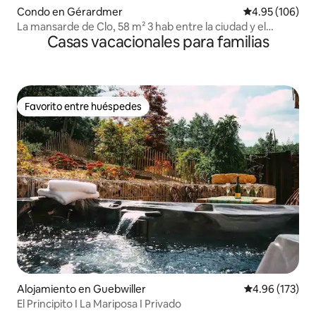
Condo en Gérardmer
Calificación pr
4.95 (106)
La mansarde de Clo, 58 m² 3 hab entre la ciudad y el
Casas vacacionales para familias
bosque
Favorito entre huéspedes
Favorito entre huéspedes
Alojamiento en Guebwiller
Calificación p
4.96 (173)
El Principito I La Mariposa I Privado