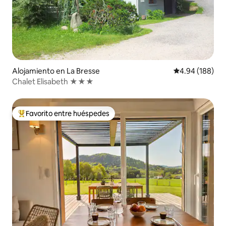
Alojamiento en La Bresse
Calificación pr
4.94 (188)
Chalet Elisabeth ★★★
Favorito entre huéspedes
Favorito entre huéspedes preferido