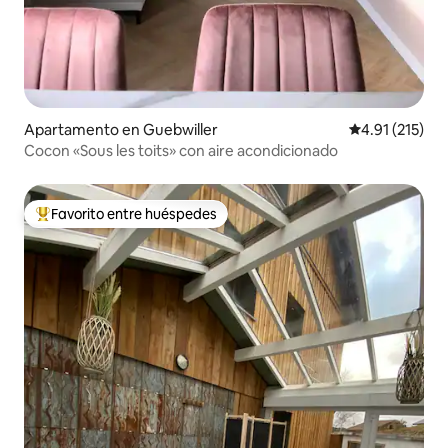
Apartamento en Guebwiller
Calificación p
4.91 (215)
Cocon «Sous les toits» con aire acondicionado
Favorito entre huéspedes
Favorito entre huéspedes preferido