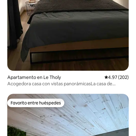
Apartamento en Le Tholy
Calificación pr
4.97 (202)
Acogedora casa con vistas panorámicasLa casa de
Bouvacôte
Favorito entre huéspedes
Favorito entre huéspedes