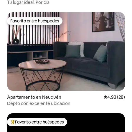
Tu lugar ideal. Por día
Favorito entre huéspedes
Favorito entre huéspedes
Apartamento en Neuquén
Calificación p
4.93 (28)
Depto con excelente ubicacion
Favorito entre huéspedes
Favorito entre huéspedes preferido