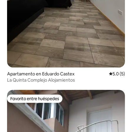
Apartamento en Eduardo Castex
Calificació
5.0 (5)
La Quinta Complejo Alojamientos
Favorito entre huéspedes
Favorito entre huéspedes