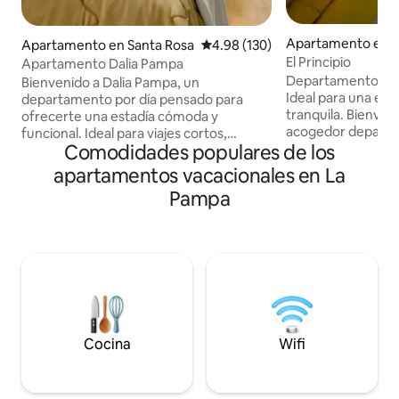
Apartamento en S
Apartamento en Santa Rosa
Calificación promedio: 4.98 de 5
4.98 (130)
El Principio
Apartamento Dalia Pampa
Departamento mod
Bienvenido a Dalia Pampa, un
Ideal para una es
departamento por día pensado para
tranquila. Bienven
ofrecerte una estadía cómoda y
acogedor departa
funcional. Ideal para viajes cortos,
Comodidades populares de los
corazón de Santa 
trabajo, descanso o quienes necesiten
Localizado a 20 min
alojarse cerca del Hospital. Ubicado en
apartamentos vacacionales en La
de Ómnibus, cerca
una zona tranquila de fácil acceso: - A
Pampa
de supermercados
solo 850 metros de la Ruta Nacional 35 -
claves de la ciuda
A 1 km del Aeropuerto de Santa Rosa - A
centro de salud F
1,2 km del Hospital Rene Favaloro
Servicios destacad
Disfruta de un espacio cuidado, con
equipada Aire aco
atención personalizada y todos los
calefacción TV Comodidades
servicios necesarios para una estadía
adicionales: Ropa
placentera en La Pampa.
Cocina
Wifi