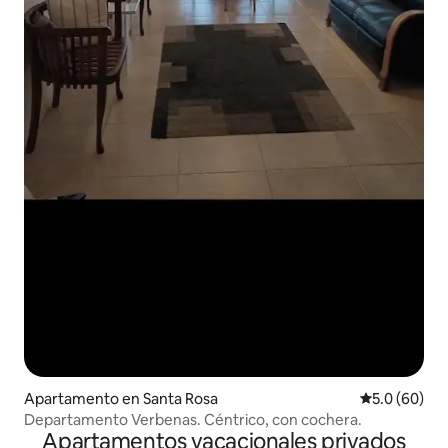
Apartamento en Santa Rosa
Calificación
5.0 (60)
Departamento Verbenas. Céntrico, con cochera.
Apartamentos vacacionales privados