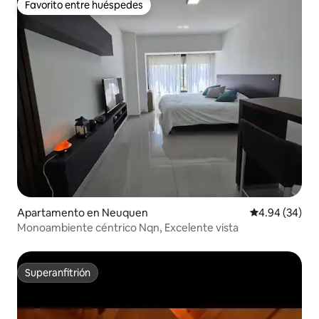
Favorito entre huéspedes
Favorito entre huéspedes
Apartamento en Neuquen
Calificación p
4.94 (34)
Monoambiente céntrico Nqn, Excelente vista
Superanfitrión
Superanfitrión