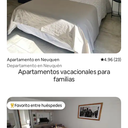
Apartamento en Neuquen
Calificación p
4.96 (23)
Departamento en Neuquén
Apartamentos vacacionales para
familias
Favorito entre huéspedes
Favorito entre huéspedes preferido