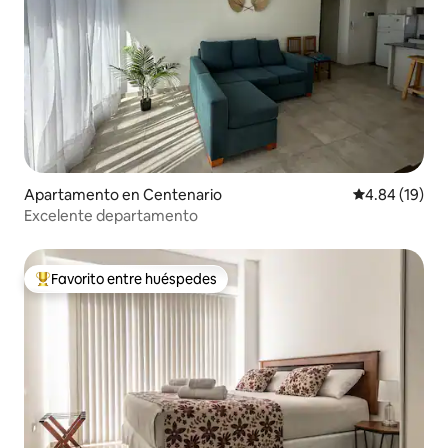
Apartamento en Centenario
Calificación 
4.84 (19)
Excelente departamento
Favorito entre huéspedes
Favorito entre huéspedes preferido