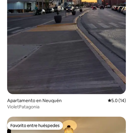
Apartamento en Neuquén
Calificación
5.0 (14)
VioletPatagonia
Favorito entre huéspedes
Favorito entre huéspedes