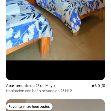
Apartamento en 25 de Mayo
Calificació
5.0 (3)
Habitación con baño privado en 25 N° 2
Favorito entre huéspedes
Favorito entre huéspedes