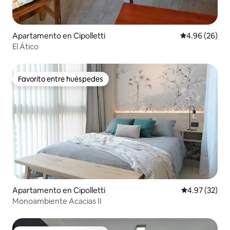
Apartamento en Cipolletti
Calificación p
4.96 (26)
El Ático
Favorito entre huéspedes
Favorito entre huéspedes
Apartamento en Cipolletti
Calificación 
4.97 (32)
Monoambiente Acacias II