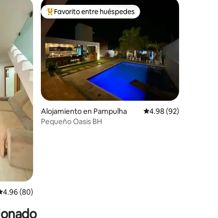
Favorito entre huéspedes
Favorito entre huéspedes preferido
Alojamiento en Pampulha
Calificación promedio:
4.98 (92)
Pequeño Oasis BH
Calificación promedio: 4.96 de 5, 80 reseñas
4.96 (80)
cionado