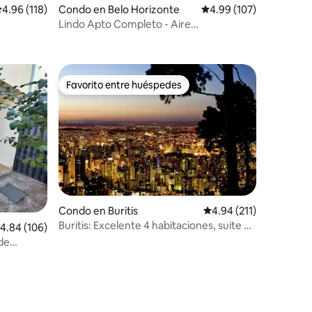
alificación promedio: 4.96 de 5, 118 reseñas
4.96 (118)
Condo en Belo Horizonte
Calificación promedio: 
4.99 (107)
Lindo Apto Completo - Aire
acondicionado/Garaje
Favorito entre huéspedes
Favorito entre huéspedes
Condo en Buritis
Calificación promedio: 
4.94 (211)
Buritis: Excelente 4 habitaciones, suite y
alificación promedio: 4.84 de 5, 106 reseñas
4.84 (106)
2 lugares de estacionamiento
de