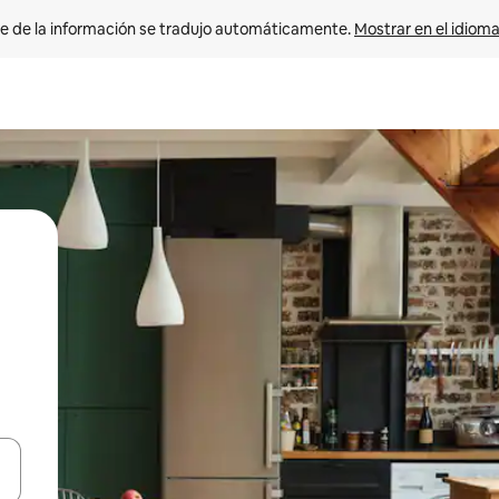
e de la información se tradujo automáticamente. 
Mostrar en el idioma
n las teclas de flecha hacia arriba y hacia abajo o explora con el tact