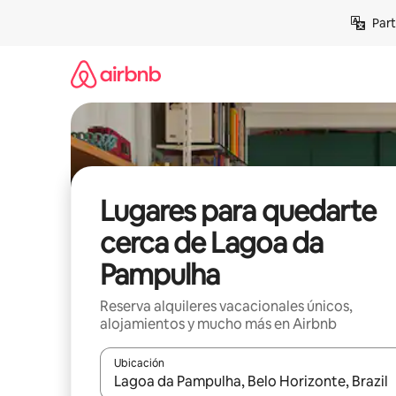
Omite
Part
el
contenido
Lugares para quedarte
cerca de Lagoa da
Pampulha
Reserva alquileres vacacionales únicos,
alojamientos y mucho más en Airbnb
Ubicación
Cuando los resultados estén disponibles, navega co