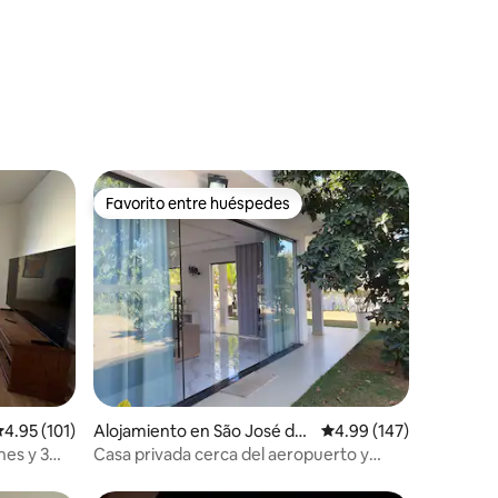
Favorito entre huéspedes
Favorito entre huéspedes
alificación promedio: 4.95 de 5, 101 reseñas
4.95 (101)
Alojamiento en São José da
Calificación promedio: 
4.99 (147)
Lapa
nes y 3
Casa privada cerca del aeropuerto y
Aquabeat