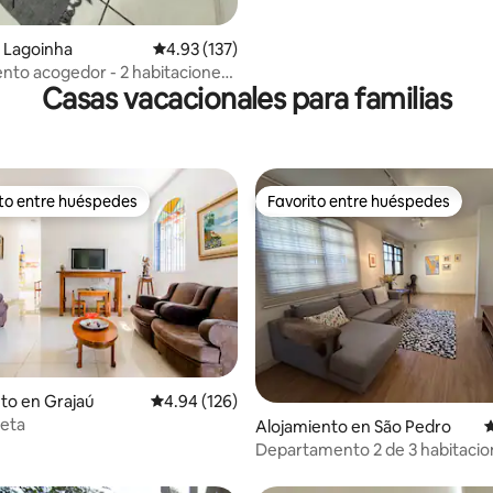
 Lagoinha
Calificación promedio: 4.93 de 5, 137 reseñas
4.93 (137)
to acogedor - 2 habitaciones
Casas vacacionales para familias
azón de B.H.
ito entre huéspedes
Favorito entre huéspedes
 entre huéspedes preferido
Favorito entre huéspedes
to en Grajaú
Calificación promedio: 4.94 de 5, 126 reseñas
4.94 (126)
Deta
4.95 de 5, 105 reseñas
Alojamiento en São Pedro
C
Departamento 2 de 3 habitacio
baños