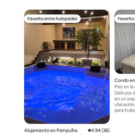
Favorito entre huéspedes
Favorito
Favorito entre huéspedes
Favorito
Condo en
Piso en la
Disfrute 
en un esp
ubicación
para trab
apartamen
experienc
el segund
Alojamiento en Pampulha
Calificación promedio:
4.94 (36)
Flat San 