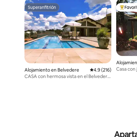
Superanfitrión
Favor
Superanfitrión
Favorito
Alojamie
Casa con 
Alojamiento en Belvedere
Calificación promedio:
4.9 (216)
cerca del
CASA con hermosa vista en el Belvedere,
¡en 6 cuotas sin intereses!
Aparta