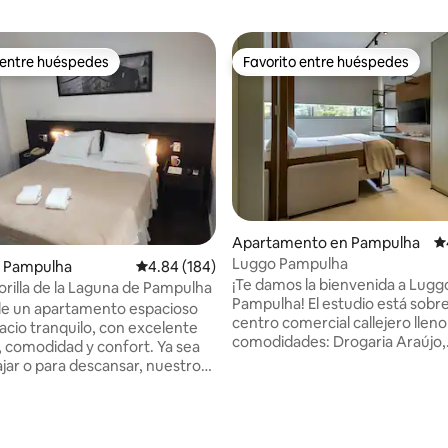
 entre huéspedes
Favorito entre huéspedes
 entre huéspedes
Favorito entre huéspedes
Apartamento en Pampulha
Ca
Luggo Pampulha
 Pampulha
Calificación promedio: 4.84 de 5, 184 reseñas
4.84 (184)
¡Te damos la bienvenida a Lugg
 orilla de la Laguna de Pampulha
Pampulha! El estudio está sobr
de un apartamento espacioso
centro comercial callejero lleno
acio tranquilo, con excelente
comodidades: Drogaria Araújo,
, comodidad y confort. Ya sea
Hortifruti, cafetería, tienda d
ajar o para descansar, nuestro
y más. Alójate aquí y disfruta de
to te brindará la mejor
Fleming, una carretera vibrant
ia posible. Apartamento 217, en
bares, restaurantes y carriles bic
o piso del Condominio del Hotel
 4.94 de 5, 36 reseñas
pocos minutos de la laguna Pa
Diego Pampulha, que se