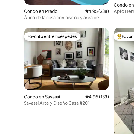
Condo en
Apto Her
Condo en Prado
Calificación promedio: 
4.95 (238)
Ubicación
Ático de la casa con piscina y área de
barbacoa
Favorito entre huéspedes
Favor
Favorito entre huéspedes
Favorito
Condo en Savassi
Calificación promedio: 
4.96 (139)
Savassi Arte y Diseño Casa #201