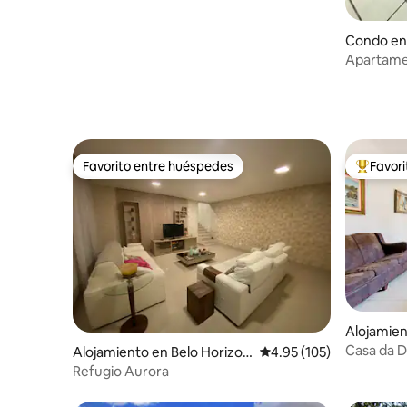
Condo en
Apartamen
en el cor
Favorito entre huéspedes
Favor
Favorito entre huéspedes
Favorito
Alojamien
Casa da 
Alojamiento en Belo Horizon
Calificación promedio: 
4.95 (105)
te
Refugio Aurora