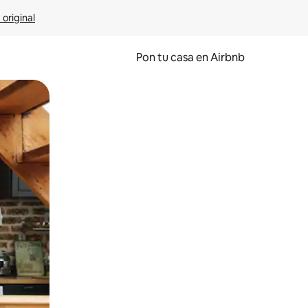
 original
Pon tu casa en Airbnb
o o desliza el dedo.