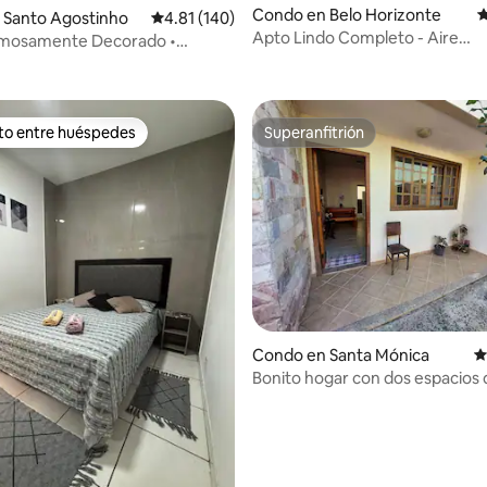
Condo en Belo Horizonte
C
 Santo Agostinho
Calificación promedio: 4.81 de 5, 140 reseñas
4.81 (140)
Apto Lindo Completo - Aire
mosamente Decorado •
4.95 de 5, 238 reseñas
acondicionado y garaje
 Perfecta
ito entre huéspedes
Superanfitrión
 entre huéspedes preferido
Superanfitrión
4.96 de 5, 139 reseñas
Condo en Santa Mónica
C
Bonito hogar con dos espacios 
estacionamiento