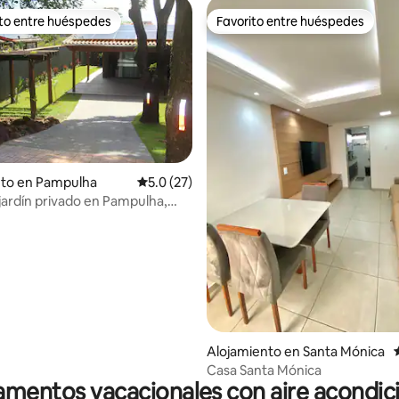
ito entre huéspedes
Favorito entre huéspedes
 entre huéspedes preferido
Favorito entre huéspedes
nto en Pampulha
Calificación promedio: 5.0 de 5, 27 reseñas
5.0 (27)
jardín privado en Pampulha,
 4.9 de 5, 216 reseñas
 zoológico
Alojamiento en Santa Mónica
Casa Santa Mónica
mentos vacacionales con aire acondi