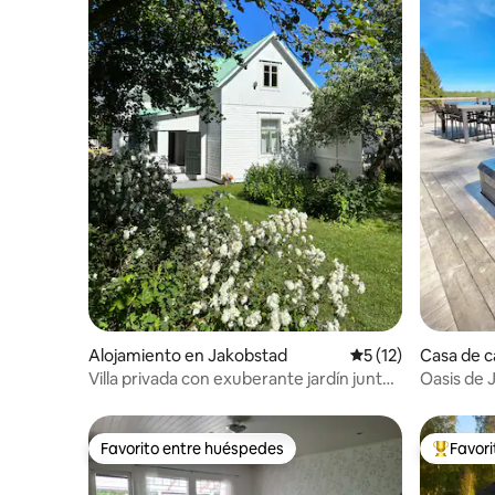
Alojamiento en Jakobstad
Calificación promed
5 (12)
Casa de 
d
Villa privada con exuberante jardín junto
Oasis de 
al puerto antiguo.
Favorito entre huéspedes
Favor
Favorito entre huéspedes
Favorito