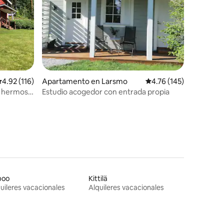
alificación promedio: 4.92 de 5, 116 reseñas
4.92 (116)
Apartamento en Larsmo
Calificación promedio: 
4.76 (145)
y hermoso
Estudio acogedor con entrada propia
poo
Kittilä
uileres vacacionales
Alquileres vacacionales