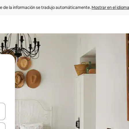
e de la información se tradujo automáticamente. 
Mostrar en el idioma
n las teclas de flecha hacia arriba y hacia abajo o explora con el tact