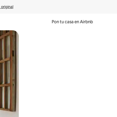
 original
Pon tu casa en Airbnb
o o desliza el dedo.