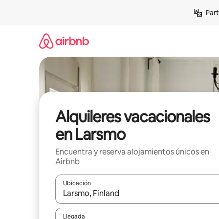
Omite
Part
el
contenido
Alquileres vacacionales
en Larsmo
Encuentra y reserva alojamientos únicos en
Airbnb
Ubicación
Cuando los resultados estén disponibles, navega co
Llegada