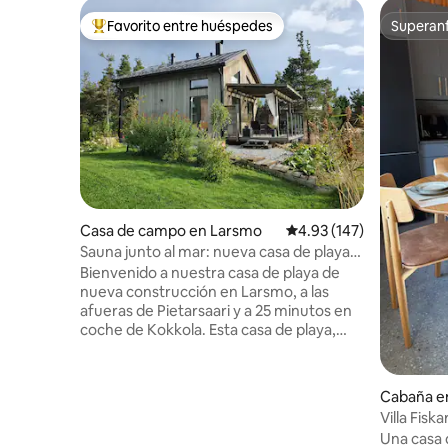
Favorito entre huéspedes
Superanf
Favorito entre huéspedes preferido
Superanf
Casa de campo en Larsmo
Calificación promedio: 
4.93 (147)
Sauna junto al mar: nueva casa de playa
en Larsmo
Bienvenido a nuestra casa de playa de
nueva construcción en Larsmo, a las
afueras de Pietarsaari y a 25 minutos en
coche de Kokkola. Esta casa de playa,
con una cocina moderna, sauna y terraza
junto a la playa, ofrece todo lo que
necesitas para una escapada de fin de
Cabaña e
semana o una estancia más larga.
Villa Fiska
Terminada en 2021, nuestra casa es ideal
Una casa 
para una escapada tranquila y relajante