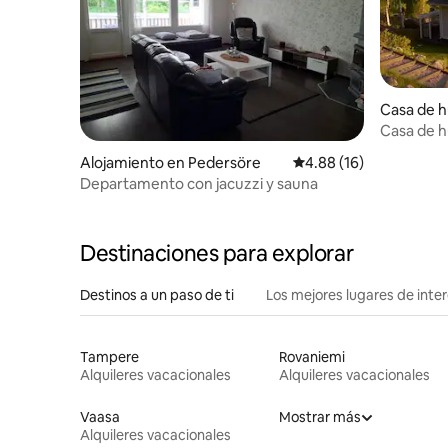
Casa de 
Casa de h
sauna
Alojamiento en Pedersöre
Calificación promedio:
4.88 (16)
Departamento con jacuzzi y sauna
Destinaciones para explorar
Destinos a un paso de ti
Los mejores lugares de int
Tampere
Rovaniemi
Alquileres vacacionales
Alquileres vacacionales
Vaasa
Mostrar más
Alquileres vacacionales