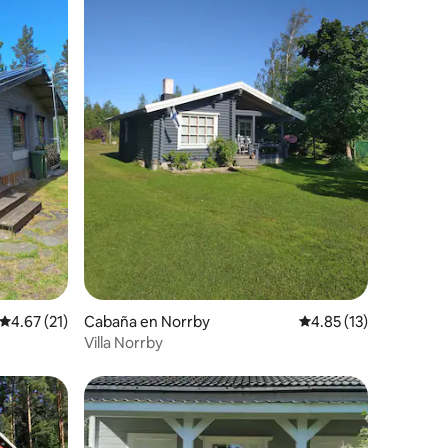
Calificación promedio: 4.67 de 5, 21 reseñas
4.67 (21)
Cabaña en Norrby
Calificación promedio:
4.85 (13)
Villa Norrby
rido