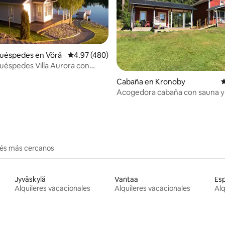
huéspedes en Vörå
Calificación promedio: 4.97 de 5, 480 reseñas
4.97 (480)
uéspedes Villa Aurora con
 4.88 de 5, 16 reseñas
Cabaña en Kronoby
C
Acogedora cabaña con sauna 
patio de cristal
erés más cercanos
Jyväskylä
Vantaa
Es
Alquileres vacacionales
Alquileres vacacionales
Alq