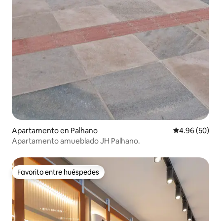
Apartamento en Palhano
Calificación p
4.96 (50)
Apartamento amueblado JH Palhano.
Favorito entre huéspedes
Favorito entre huéspedes