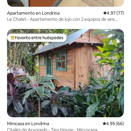
Apartamento en Londrina
Calificación 
4.97 (77)
Le Chalet - Apartamento de lujo con 2 equipos de aire
acondicionado
Favorito entre huéspedes
Favorito entre huéspedes preferido
Minicasa en Londrina
Calificación p
4.95 (66)
Chalés do Arvoredo - Tiny House - Microcasa