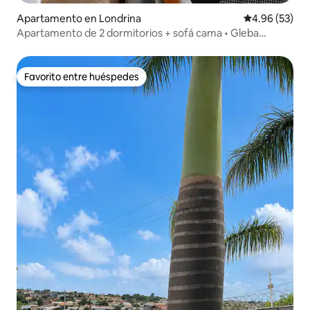
Apartamento en Londrina
Calificación p
4.96 (53)
Apartamento de 2 dormitorios + sofá cama • Gleba
Palhano
Favorito entre huéspedes
Favorito entre huéspedes