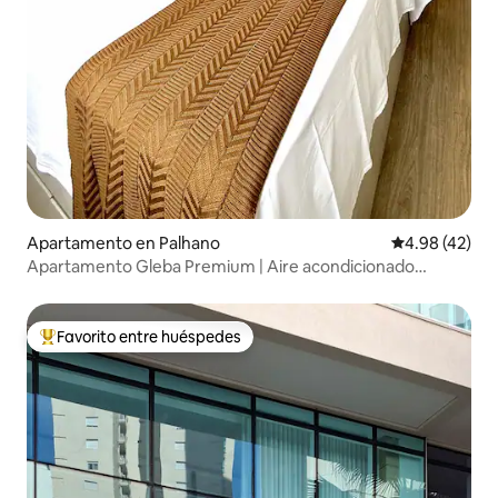
Apartamento en Palhano
Calificación 
4.98 (42)
Apartamento Gleba Premium | Aire acondicionado
completo, piscina y gimnasio
Favorito entre huéspedes
Favorito entre huéspedes preferido