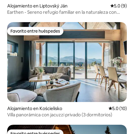
Alojamiento en Liptovský Ján
Calificació
5.0 (9)
Earthen - Sereno refugio familiar en la naturaleza con
sauna
Favorito entre huéspedes
Favorito entre huéspedes
Alojamiento en Kościelisko
Calificación
5.0 (10)
Villa panorámica con jacuzzi privado (3 dormitorios)
Favorito entre huéspedes