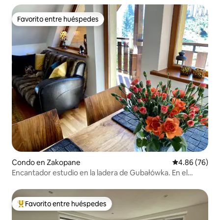
Favorito entre huéspedes
Favorito entre huéspedes
Condo en Zakopane
Calificación p
4.86 (76)
Encantador estudio en la ladera de Gubałówka. En el
corazón de la ciudad.
Favorito entre huéspedes
Favorito entre huéspedes preferido