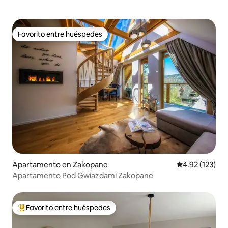
Favorito entre huéspedes
Favorito entre huéspedes
Apartamento en Zakopane
Calificación p
4.92 (123)
Apartamento Pod Gwiazdami Zakopane
Favorito entre huéspedes
Favorito entre huéspedes preferido