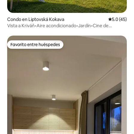
Condo en Liptovská Kokava
Calificación
5.0 (45)
Vista a Kriváň•Aire acondicionado•Jardín•Cine de
verano•Senderos directos
Favorito entre huéspedes
Favorito entre huéspedes