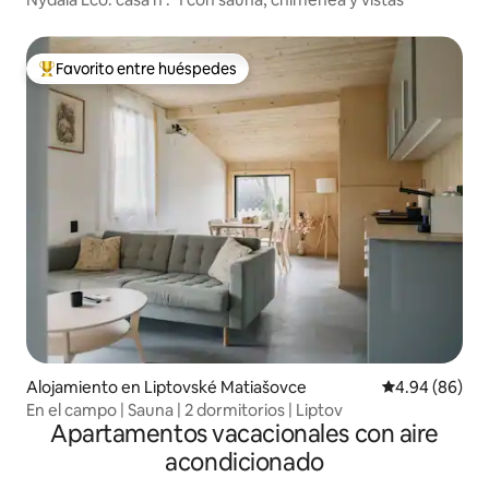
Favorito entre huéspedes
Favorito entre huéspedes preferido
Alojamiento en Liptovské Matiašovce
Calificación p
4.94 (86)
En el campo | Sauna | 2 dormitorios | Liptov
Apartamentos vacacionales con aire
acondicionado