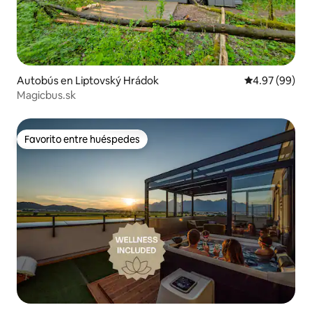
Autobús en Liptovský Hrádok
Calificación p
4.97 (99)
Magicbus.sk
Favorito entre huéspedes
Favorito entre huéspedes