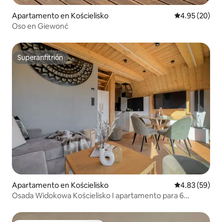
Apartamento en Kościelisko
Calificación p
4.95 (20)
Oso en Giewonć
Superanfitrión
Superanfitrión
Apartamento en Kościelisko
Calificación p
4.83 (59)
Osada Widokowa Kościelisko I apartamento para 6
personas