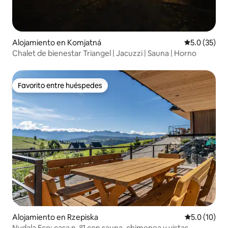
Alojamiento en Komjatná
Calificación
5.0 (35)
Chalet de bienestar Triangel | Jacuzzi | Sauna | Horno
Favorito entre huéspedes
Favorito entre huéspedes
Alojamiento en Rzepiska
Calificación
5.0 (10)
Nydala Eco: casa n .º1 con sauna, chimenea y vistas