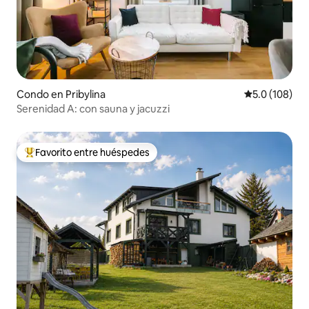
Condo en Pribylina
Calificación 
5.0 (108)
Serenidad A: con sauna y jacuzzi
Favorito entre huéspedes
Favorito entre huéspedes preferido