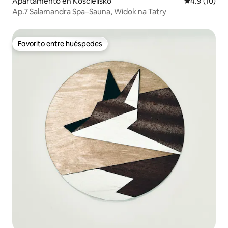
Apartamento en Kościelisko
Calificación
4.9 (10)
Ap.7 Salamandra Spa–Sauna, Widok na Tatry
Favorito entre huéspedes
Favorito entre huéspedes