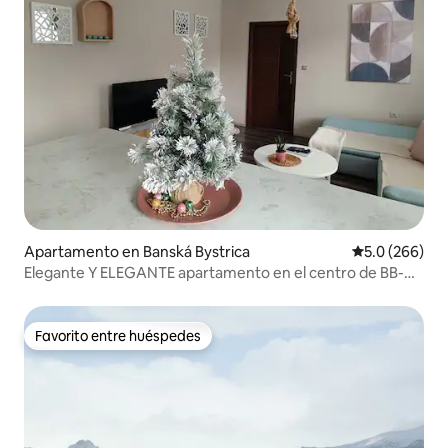
Apartamento en Banská Bystrica
Calificación p
5.0 (266)
Elegante Y ELEGANTE apartamento en el centro de BB-
desinfectar ozono
Favorito entre huéspedes
Favorito entre huéspedes