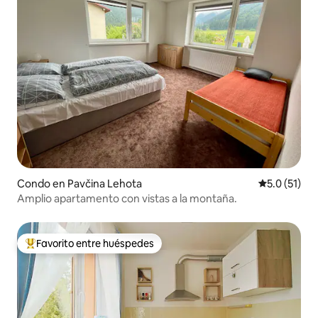
Condo en Pavčina Lehota
Calificación
5.0 (51)
Amplio apartamento con vistas a la montaña.
Favorito entre huéspedes
Favorito entre huéspedes preferido