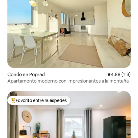
Condo en Poprad
Calificación p
4.88 (113)
Apartamento moderno con impresionantes a la montaña
Favorito entre huéspedes
Favorito entre huéspedes preferido