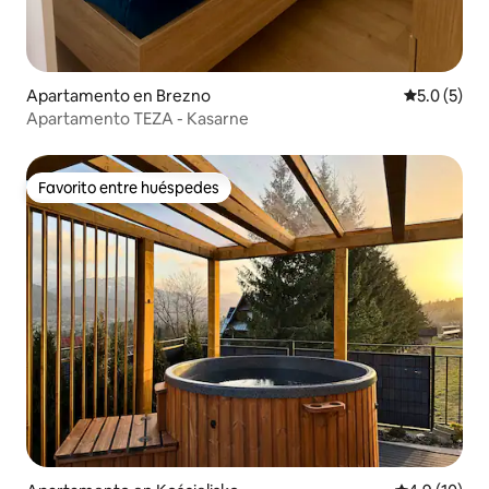
Apartamento en Brezno
Calificació
5.0 (5)
Apartamento TEZA - Kasarne
Favorito entre huéspedes
Favorito entre huéspedes