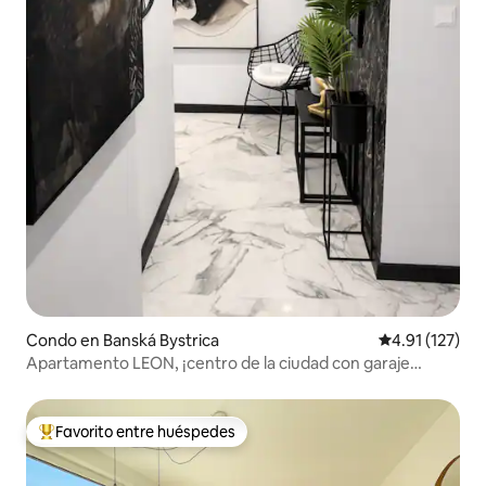
Condo en Banská Bystrica
Calificación p
4.91 (127)
Apartamento LEON, ¡centro de la ciudad con garaje
privado!
Favorito entre huéspedes
Favorito entre huéspedes preferido