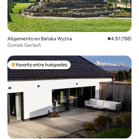
Alojamiento en Bańska Wyżna
Calificación p
4.97 (158)
Domek Gerlach
Favorito entre huéspedes
Favorito entre huéspedes preferido