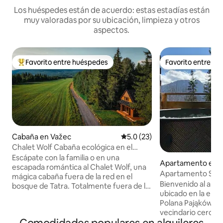
Los huéspedes están de acuerdo: estas estadías están
muy valoradas por su ubicación, limpieza y otros
aspectos.
Favorito entre huéspedes
Favorito entre h
Favorito entre huéspedes preferido
Favorito entre h
Cabaña en Važec
Calificación promedio: 5.0 de 
5.0 (23)
Chalet Wolf Cabaña ecológica en el
bosque en los Tatras
Escápate con la familia o en una
Apartamento en Ko
escapada romántica al Chalet Wolf, una
o
Apartamento Smre
mágica cabaña fuera de la red en el
Clase Premium
Bienvenido al ap
bosque de Tatra. Totalmente fuera de la
ubicado en la enc
red y con energía solar (en invierno, se
Polana Pająkówka,
necesita un uso consciente de la
vecindario cerca de 
electricidad, puede ser necesario un
lugar combina la 