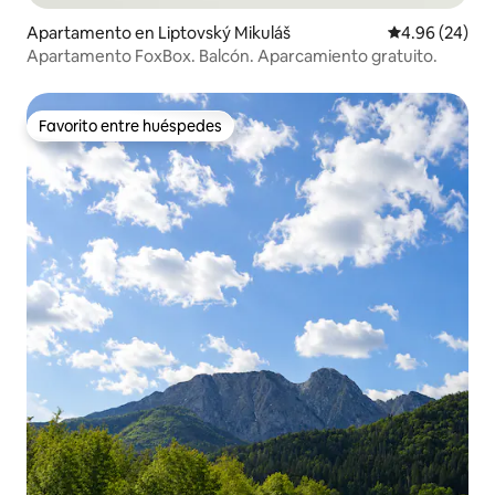
Apartamento en Liptovský Mikuláš
Calificación p
4.96 (24)
Apartamento FoxBox. Balcón. Aparcamiento gratuito.
Favorito entre huéspedes
Favorito entre huéspedes