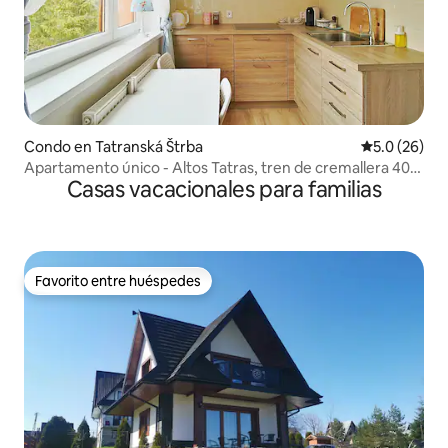
Condo en Tatranská Štrba
Calificación
5.0 (26)
Apartamento único - Altos Tatras, tren de cremallera 400
Casas vacacionales para familias
m
Favorito entre huéspedes
Favorito entre huéspedes