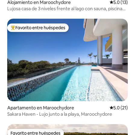
Alojamiento en Maroochydore
Calificación
5.0 (13)
Lujosa casa de 3 niveles frente al lago con sauna, piscina
de inmersión en agua fría y alberca
Favorito entre huéspedes
Favorito entre huéspedes preferido
Apartamento en Maroochydore
Calificación
5.0 (21)
Sakara Haven - Lujo junto a la playa, Maroochydore
Favorito entre huéspedes