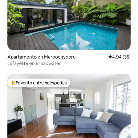
Apartamento en Maroochydore
Calificación p
4.94 (35)
Lafayette en Broadwater
Favorito entre huéspedes
Favorito entre huéspedes preferido