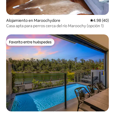
Alojamiento en Maroochydore
Calificación p
4.98 (40)
Casa apta para perros cerca del río Maroochy (opción 1)
Favorito entre huéspedes
Favorito entre huéspedes