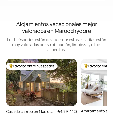
Alojamientos vacacionales mejor
valorados en Maroochydore
Los huéspedes están de acuerdo: estas estadías están
muy valoradas por su ubicación, limpieza y otros
aspectos.
Favorito entre huéspedes
Favorito entre
Favorito entre huéspedes preferido
Favorito entre hu
Apartamento en 
Casa de campo en Mapleto
Calificación promedio: 4.99 de 5
4.99 (142)