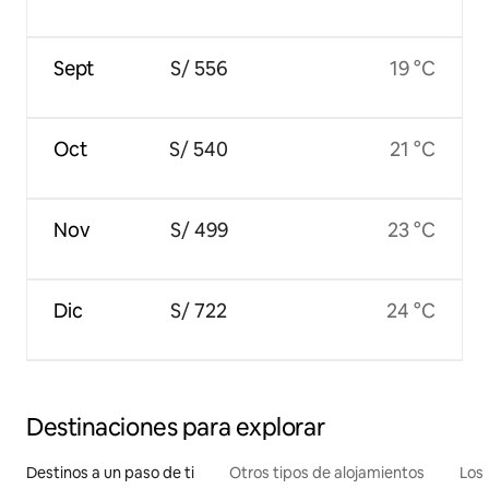
Sept
S/ 556
19 °C
Oct
S/ 540
21 °C
Nov
S/ 499
23 °C
Dic
S/ 722
24 °C
Destinaciones para explorar
Destinos a un paso de ti
Otros tipos de alojamientos
Los 