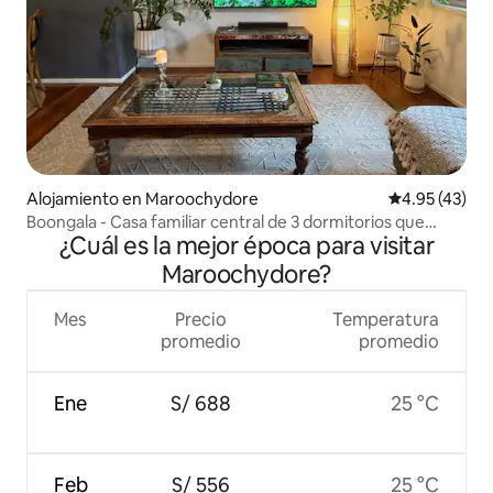
Alojamiento en Maroochydore
Calificación 
4.95 (43)
Boongala - Casa familiar central de 3 dormitorios que
¿Cuál es la mejor época para visitar
admite mascotas
Maroochydore?
Mes
Precio
Temperatura
promedio
promedio
Ene
S/ 688
25 °C
Feb
S/ 556
25 °C