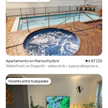
Favorito entre huéspedes
Apartamento en Maroochydore
Calificación 
4.87 (23)
Waterfront on Duporth - vistas al río • a poca distancia a
pie del CBD
Favorito entre huéspedes
Favorito entre huéspedes