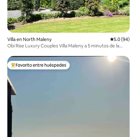
Villa en North Maleny
Calificación
5.0 (94)
Obi Rise Luxury Couples Villa Maleny a 5 minutos de la
ciudad
Favorito entre huéspedes
Favorito entre huéspedes preferido