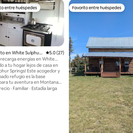
ito entre huéspedes
Favorito entre huéspedes
 entre huéspedes preferido
Favorito entre huéspedes
to en White Sulphur
Calificación promedio: 5.0 de 5, 27 reseñas
5.0 (27)
y recarga energías en White
prings
o a tu hogar lejos de casa en
4.95 de 5, 116 reseñas
phur Springs! Este acogedor y
pado refugio es la base
para tu aventura en Montana
ya sea cazando, pescando,
recio
·
Familiar
·
Estadía larga
en el río Smith, esquiando en
 o sumergiéndote en The Hot
 disfrutando de la encantadora
 centro de la ciudad. Esta casa
da tiene capacidad para 5
con 2 dormitorios tamaño
 futón y 2 baños completos.
de la cocina totalmente