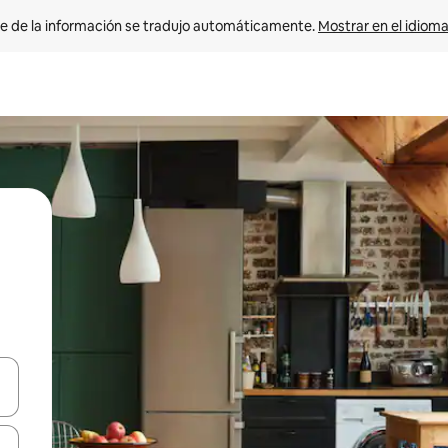
e de la información se tradujo automáticamente. 
Mostrar en el idioma
n las teclas de flecha hacia arriba y hacia abajo o explora con el tact