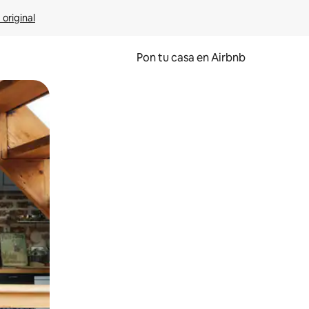
 original
Pon tu casa en Airbnb
o o desliza el dedo.