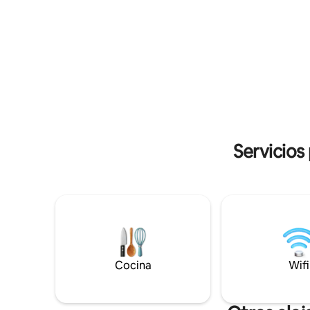
un medio baño con lavandería. ¡Cocina
equipada,
totalmente nueva y equipada! Este oasis
fuera de l
con vistas al lago también tiene una
rápidas o
parrilla de gas en el porche cubierto con
muebles de patio para que puedas
disfrutar del patio trasero totalmente
vallado con puerta para perros.
Servicios
Cocina
Wifi