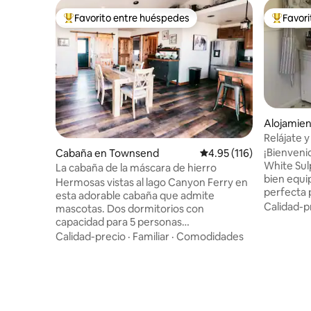
Favorito entre huéspedes
Favor
Favorito entre huéspedes preferido
Favorito
Alojamien
Springs
Relájate 
Sulphur S
¡Bienvenid
Cabaña en Townsend
Calificación promedio: 
4.95 (116)
White Sul
La cabaña de la máscara de hierro
bien equi
Hermosas vistas al lago Canyon Ferry en
perfecta 
esta adorable cabaña que admite
Central, 
Calidad-p
mascotas. Dos dormitorios con
flotando 
capacidad para 5 personas
Showdown
cómodamente. El primer dormitorio
Calidad-precio
·
Familiar
·
Comodidades
Springs y
tiene una cama tamaño queen de
escena del
ensueño. ¡El segundo dormitorio tiene
actualiza
una litera con dos camas de cuerpo y
personas 
medio para adultos o niños! Baño
queen, un
completo con bañera y ducha. Además,
Disfruta 