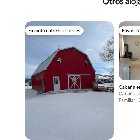
Otros alo
Favorito entre huéspedes
Favorito
Favorito entre huéspedes
Favorito
Cabaña e
Cabaña ce
Showdow
Familiar
·