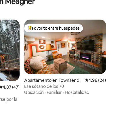
en Meagher
Favorito entre huéspedes
Favorito entre huéspedes preferido
Apartamento en Townsend
Calificación promedio:
4.96 (24)
Ese sótano de los 70
Calificación promedio: 4.87 de 5, 47 reseñas
4.87 (47)
Ubicación
·
Familiar
·
Hospitalidad
se por la