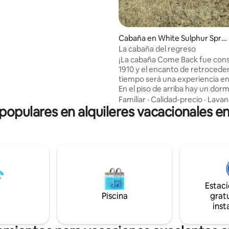
 wifi, lavandería y aparcamiento
a calle, ideal para escapadas
 estancias prolongadas.
Cabaña en White Sulphur Sprin
gs
La cabaña del regreso
¡La cabaña Come Back fue cons
1910 y el encanto de retroceder
tiempo será una experiencia en
En el piso de arriba hay un dorm
una cama tamaño queen y un e
Familiar
·
Calidad-precio
·
Lavan
 populares en alquileres vacacionales 
trabajo dedicado. La planta prin
tiene una cocina recientement
remodelada con todas las com
un baño con ducha a ras de sue
lavandería, una sala de estar/
un segundo dormitorio con un
tamaño queen. La terraza está equipada
con una parrilla y muebles de pati
Estac
patio está cercado y hay
Piscina
estacionamiento fuera de la cal
gratu
varios vehículos.
inst