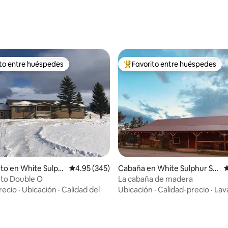
: 4.9 de 5, 40 reseñas
ito entre huéspedes
Favorito entre huéspedes
 entre huéspedes preferido
Favorito entre huéspedes prefe
 4.93 de 5, 40 reseñas
to en White Sulph
Calificación promedio: 4.95 de 5, 345 reseñas
4.95 (345)
Cabaña en White Sulphur Sp
C
s
rings
nto Double O
La cabaña de madera
recio
·
Ubicación
·
Calidad del
Ubicación
·
Calidad-precio
·
Lav