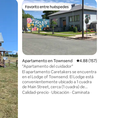
Loft en 
Favorito entre huéspedes
Favor
Favorito entre huéspedes
Favorit
Amplio ap
montaña
¡Amplio l
privado y
en un ter
minutos 
Springs,
Familiar
·
tranquilidad. El aparta
totalmen
cocina (K
encimera 
Apartamento en Townsend
Calificación promedio: 
4.88 (157)
de entret
mesa, lib
"Apartamento del cuidador"
Hay much
El apartamento Caretakers se encuentra
vehículos
en el Lodge of Townsend. El Lodge está
con cómo
convenientemente ubicado a 1 cuadra
de Main Street, cerca (1 cuadra) de
Heritage Park y de las tiendas. Canyon
Calidad-precio
·
Ubicación
·
Caminata
Ferry Brewing está en la misma
manzana. El Lodge of Townsend alberga
una guardería/preescolar, un logopeda y
habitaciones en alquiler. El apartamento
cuenta con una cocina totalmente