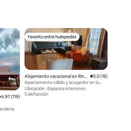
Favorito entre huéspedes
rido
Favorito entre huéspedes
Alojamiento vacacional en Ring
Calificación promedi
5.0 (16)
ling
Apartamento cálido y acogedor en la
icónica iglesia Ringling
Ubicación
·
Espacios interiores
·
Calefacción
alificación promedio: 4.97 de 5, 119 reseñas
4.97 (119)
andería