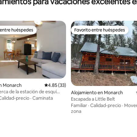
jamientos para vacaciones excelentes 
 entre huéspedes
Favorito entre huéspedes
 entre huéspedes
Favorito entre huéspedes
n Monarch
Calificación promedio: 4.85 de 5, 33 reseñas
4.85 (33)
rca de la estación de esquí
Alojamiento en Monarch
n
Calidad-precio
·
Caminata
Escapada a Little Belt
Familiar
·
Calidad-precio
·
Mover
zona