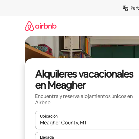
Omite
Part
el
contenido
Alquileres vacacionales
en Meagher
Encuentra y reserva alojamientos únicos en
Airbnb
Ubicación
Cuando los resultados estén disponibles, navega co
Llegada