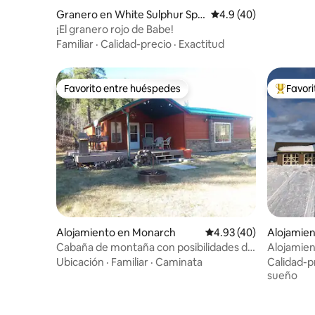
Granero en White Sulphur Spri
Calificación promedio
4.9 (40)
ngs
¡El granero rojo de Babe!
Familiar
·
Calidad-precio
·
Exactitud
Favorito entre huéspedes
Favor
Favorito entre huéspedes
Favorito
Alojamiento en Monarch
Calificación promedio:
4.93 (40)
Alojamien
ur Spring
Cabaña de montaña con posibilidades de
Alojamie
recreación al aire libre
Ubicación
·
Familiar
·
Caminata
Calidad-p
sueño