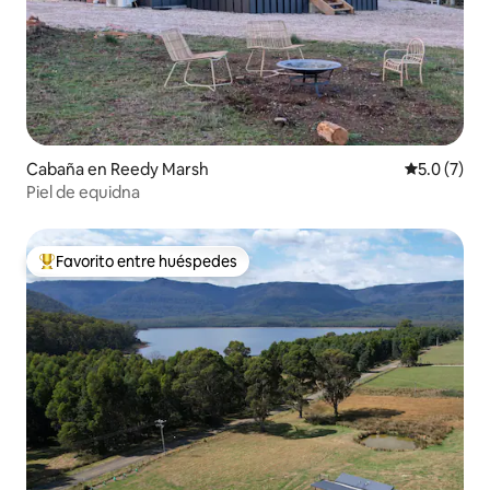
Cabaña en Reedy Marsh
Calificació
5.0 (7)
Piel de equidna
Favorito entre huéspedes
Favorito entre huéspedes preferido