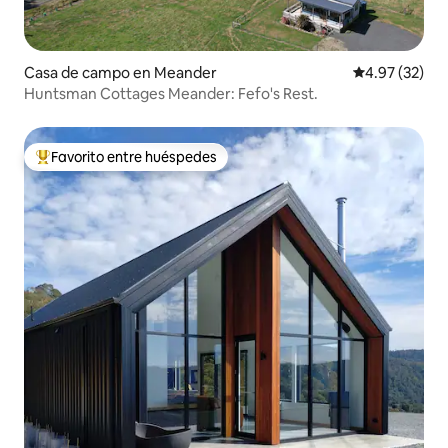
Casa de campo en Meander
Calificación 
4.97 (32)
Huntsman Cottages Meander: Fefo's Rest.
Favorito entre huéspedes
Favorito entre huéspedes preferido