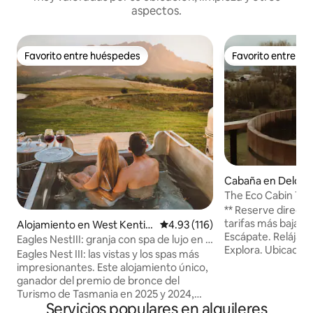
aspectos.
Favorito entre huéspedes
Favorito entre h
Favorito entre huéspedes
Favorito entre h
Cabaña en Delora
The Eco Cabin Tas
cedro
** Reserve direct
tarifas más bajas,
Alojamiento en West Kentis
Calificación promedio: 4.93 de 5
4.93 (116)
Escápate. Relájate
h
Eagles NestIII: granja con spa de lujo en la
Explora. Ubicada e
montaña
Eagles Nest III: las vistas y los spas más
espinos y los muro
impresionantes. Este alojamiento único,
una de las propied
ganador del premio de bronce del
Deloraine, la Eco 
Turismo de Tasmania en 2025 y 2024,
escapada de lujo i
Servicios populares en alquileres
está convenientemente ubicado cerca