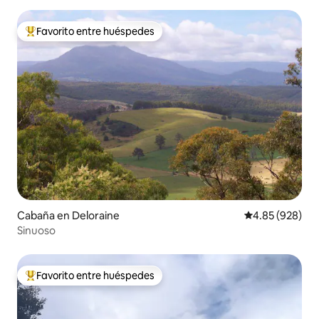
Favorito entre huéspedes
Favorito entre huéspedes preferido
Cabaña en Deloraine
Calificación pr
4.85 (928)
Sinuoso
Favorito entre huéspedes
Favorito entre huéspedes preferido