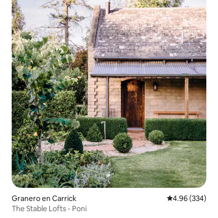
Granero en Carrick
Calificación pr
4.96 (334)
The Stable Lofts - Poni