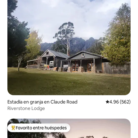
Estadía en granja en Claude Road
Calificación pr
4.96 (562)
Riverstone Lodge
Favorito entre huéspedes
Favorito entre huéspedes preferido