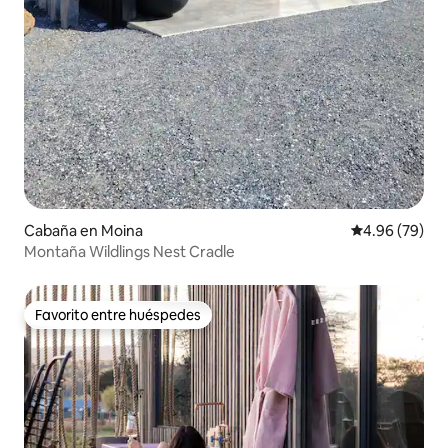
Cabaña en Moina
Calificación p
4.96 (79)
Montaña Wildlings Nest Cradle
Favorito entre huéspedes
Favorito entre huéspedes