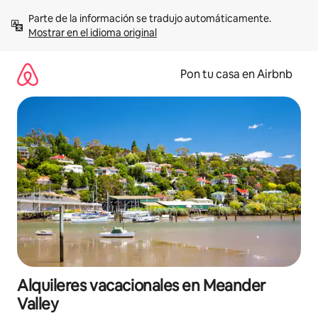
Omite
Parte de la información se tradujo automáticamente. 
el
Mostrar en el idioma original
contenido
Pon tu casa en Airbnb
Alquileres vacacionales en Meander
Valley