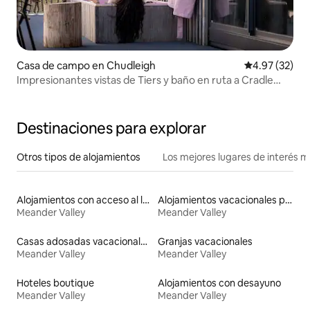
Casa de campo en Chudleigh
Calificación 
4.97 (32)
Impresionantes vistas de Tiers y baño en ruta a Cradle
Mtn
Destinaciones para explorar
Otros tipos de alojamientos
Los mejores lugares de interés 
Alojamientos con acceso al lago
Alojamientos vacacionales para familias
Meander Valley
Meander Valley
Casas adosadas vacacionales
Granjas vacacionales
Meander Valley
Meander Valley
Hoteles boutique
Alojamientos con desayuno
Meander Valley
Meander Valley