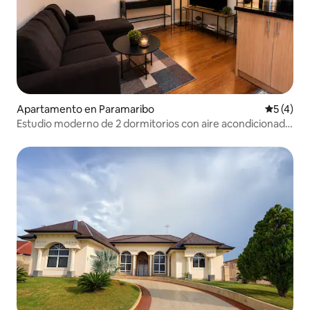
Apartamento en Paramaribo
Calificac
5 (4)
Estudio moderno de 2 dormitorios con aire acondicionado
y WiFi en Paramaribo North