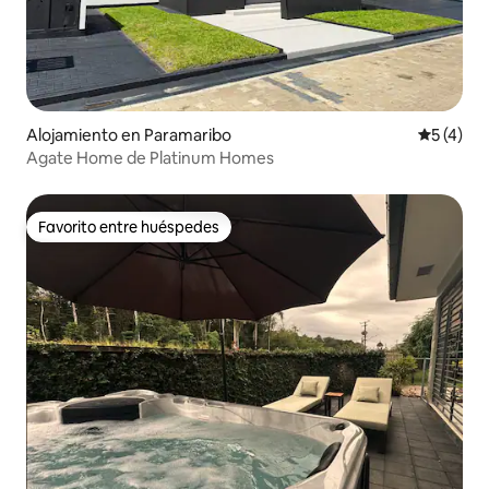
Alojamiento en Paramaribo
Calificac
5 (4)
Agate Home de Platinum Homes
Favorito entre huéspedes
Favorito entre huéspedes