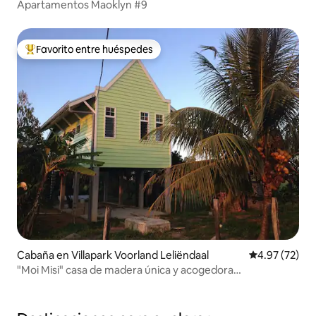
Apartamentos Maoklyn #9
Favorito entre huéspedes
Favorito entre huéspedes preferido
Cabaña en Villapark Voorland Leliëndaal
Calificación 
4.97 (72)
"Moi Misi" casa de madera única y acogedora
Commewijne