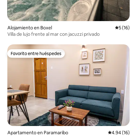
Alojamiento en Boxel
Calificaci
5 (16)
Villa de lujo frente al mar con jacuzzi privado
Favorito entre huéspedes
Favorito entre huéspedes
Apartamento en Paramaribo
Calificación 
4.94 (16)