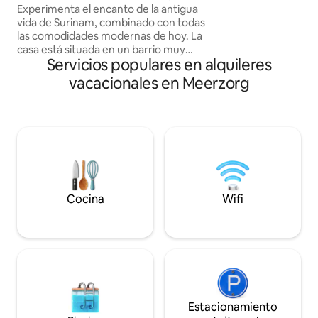
entretenimiento
Experimenta el encanto de la antigua
tranquilidad mient
vida de Surinam, combinado con todas
distancia a pie de 
las comodidades modernas de hoy. La
lugares de entret
casa está situada en un barrio muy
ideal te espera.
Servicios populares en alquileres
animado cerca del centro de la ciudad.
Siéntate al frente en nuestro balcón con
vacacionales en Meerzorg
brisa y observa la vida diaria de Surinam
pasar, o retírate al tranquilo patio trasero
donde puedes refrescarte en la piscina
profunda o balancearte suavemente
para descansar en la hamaca. En nuestro
jardín, encontrarás un gran árbol de
mango que deja caer mangos frescos
todos los días, ¡no dudes en cogerlos y
disfrutarlos!
Cocina
Wifi
Estacionamiento