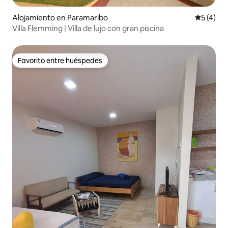
Alojamiento en Paramaribo
Calificac
5 (4)
Villa Flemming | Villa de lujo con gran piscina
Favorito entre huéspedes
Favorito entre huéspedes