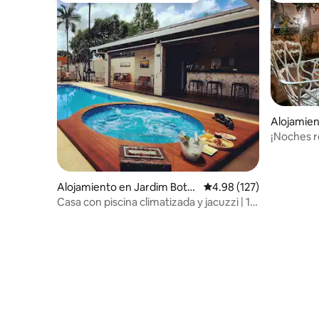
Alojamien
co
¡Noches r
Alojamiento en Jardim Botâ
Calificación promedio: 
4.98 (127)
nico
Casa con piscina climatizada y jacuzzi | 10
huéspedes