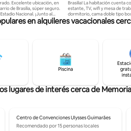
 ubicación, en
Brasilia! La habitación cuenta con sofá,
arrio de Brasilia, súper seguro.
estante, TV, wifi y mesa de trabajo. 
adio Nacional. ¡Junto al
dormitorio, cama doble tipo bo
lares en alquileres vacacionales cer
ístico y ejecutivo de la ciudad,
empotrado y aire acondicionado. En
ran variedad de tiendas,
cocina, mesa, sillas, armarios, m
s, mercados, tiendas,
microondas, horno, vitrocerám
(Smart Fit y BT), parques,
licuadora, tostadora, sandwich
ariados restaurantes alrededor!
cafetera, así como utensilios d
nto con dormitorio, sala de
(platos, cubiertos, vasos, ollas y
cina y baño. Súper acogedor y
sartenes). El baño tiene un mueble de
flix
almacenaje y un armario. También tiene
Estac
te en la televisión inteligente
un tanque y un tendedero. Garaje
Piscina
gratu
je privado y conserje las 24
cubierto.
inst
os lugares de interés cerca de Memoria
Centro de Convenciones Ulysses Guimarães
Recomendado por 15 personas locales