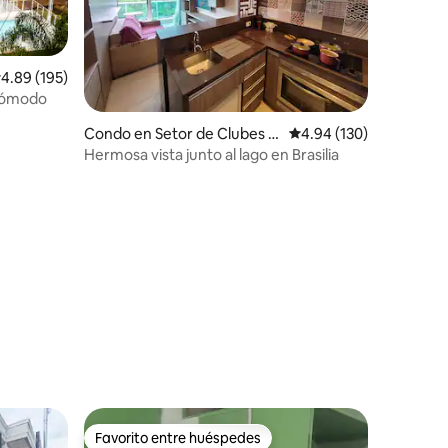
alificación promedio: 4.89 de 5, 195 reseñas
4.89 (195)
 cómodo
Condo en Setor de Clubes E
Calificación promedio: 
4.94 (130)
sportivos Sul
Hermosa vista junto al lago en Brasilia
Favorito entre huéspedes
Favorito entre huéspedes