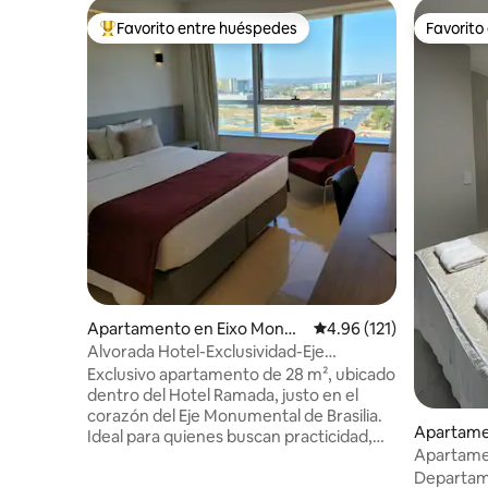
Favorito entre huéspedes
Favorito
Favorito entre huéspedes preferido
Favorito
Apartamento en Eixo Monu
Calificación promedio: 
4.96 (121)
mental
Alvorada Hotel-Exclusividad-Eje
Monumental
Exclusivo apartamento de 28 m², ubicado
dentro del Hotel Ramada, justo en el
corazón del Eje Monumental de Brasilia.
Apartame
Ideal para quienes buscan practicidad,
este
Apartame
comodidad y una vista impresionante de
equipado
Departam
la Esplanada dos Ministérios. Aspectos