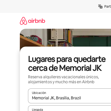
Omite
Part
el
contenido
Lugares para quedarte
cerca de Memorial JK
Reserva alquileres vacacionales únicos,
alojamientos y mucho más en Airbnb
Ubicación
Cuando los resultados estén disponibles, navega co
Llegada