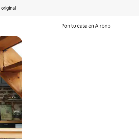
 original
Pon tu casa en Airbnb
o o desliza el dedo.