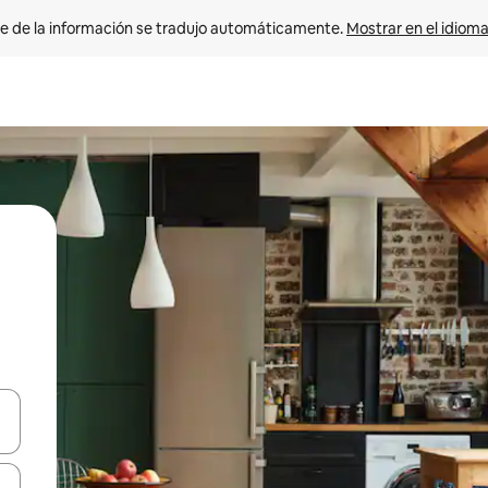
e de la información se tradujo automáticamente. 
Mostrar en el idioma
n las teclas de flecha hacia arriba y hacia abajo o explora con el tact