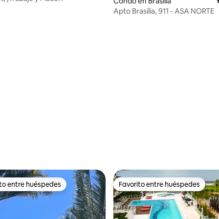
Condo en Brasilia
Apto Brasilia, 911 - ASA NORTE
4.98 de 5, 192 reseñas
ito entre huéspedes
Favorito entre huéspedes
 entre huéspedes preferido
Favorito entre huéspedes