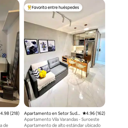
Apartame
Favorito entre huéspedes
Favor
rido
Favorito entre huéspedes preferido
Favorit
Hermoso
ubicación
Lindo Fla
Norte (G
reformad
INCREÍBL
Brasilia,
comercial
Nacional 
restauran
principal
Catedral,
Mané Gar
Embajada 
acceso a
turismo o
alificación promedio: 4.98 de 5, 218 reseñas
4.98 (218)
Apartamento en Setor Sudo
Calificación promedio: 
4.96 (162)
este
Apartamento Vila Varandas - Suroeste
da de
Apartamento de alto estándar ubicado