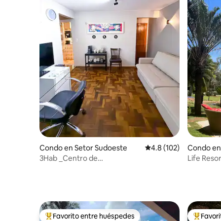
Condo en Setor Sudoeste
Calificación promedio:
4.8 (102)
Condo en 
3Hab _Centro de
Life Resor
Brasilia_Cómodo_Completo
ocio/traba
Favorito entre huéspedes
Favor
Favorito entre huéspedes preferido
Favorito