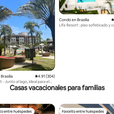
Condo en Brasilia
C
Life Resort : piso sofisticado y
 4.8 de 5, 102 reseñas
Brasilia
Calificación promedio: 4.91 de 5, 304 reseñas
4.91 (304)
t - Junto al lago, ideal para el
Casas vacacionales para familias
jo.
ito entre huéspedes
Favorito entre huéspedes
 entre huéspedes preferido
Favorito entre huéspedes