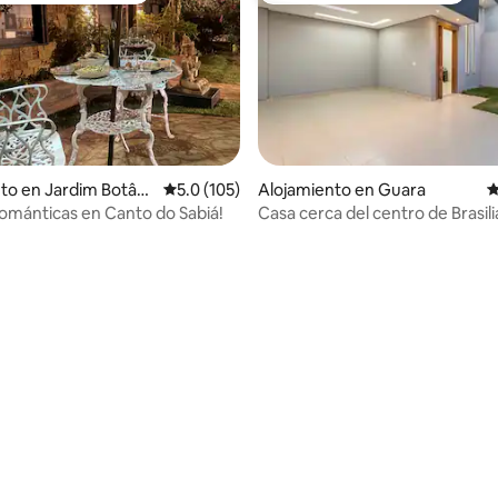
to en Jardim Botâni
Calificación promedio: 5.0 de 5, 105 reseñas
5.0 (105)
Alojamiento en Guara
C
ománticas en Canto do Sabiá!
Casa cerca del centro de Brasili
4.98 de 5, 127 reseñas