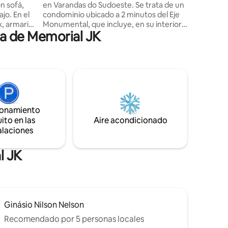
en Varandas do Sudoeste. Se trata de un
En el
condominio ubicado a 2 minutos del Eje
x, armario
Monumental, que incluye, en su interior,
ca de Memorial JK
 la
varios servicios como cafetería;
inibar,
lavandería; salón de belleza; barbacoa;
ica,
portería 24 h; y plaza de estacionamiento
era,
rotativo. La propiedad, recién
e cocina
reformada, cuenta con ambiente de
trabajo/estudio; cocina equipada;
lavadora y secadora; TV 43", con
streamings; cama doble; sofá cama; y
ionamiento
aire acondicionado. Ubicación céntrica y
ito en las
Aire acondicionado
cómoda para hasta 4 personas.
alaciones
l JK
Ginásio Nilson Nelson
Recomendado por 5 personas locales