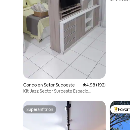
Condo en Setor Sudoeste
Calificación promedio: 
4.98 (192)
Kit Jazz Sector Suroeste Espacio
VillaVerde
Superanfitrión
Favor
Superanfitrión
Favorito