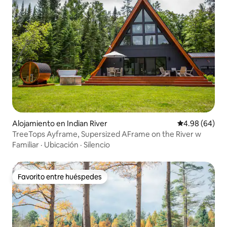
Alojamiento en Indian River
Calificación p
4.98 (64)
TreeTops Ayframe, Supersized AFrame on the River w
Familiar
·
Ubicación
·
Silencio
Favorito entre huéspedes
Favorito entre huéspedes