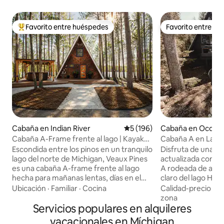
Favorito entre huéspedes
Favorito entre h
Favorito entre huéspedes preferido
Favorito entre h
Cabaña en Indian River
Calificación promedio: 5 de 5
5 (196)
Cabaña en Ocque
Cabaña A-Frame frente al lago | Kayaks,
Cabaña A en Lake 
fogata y jacuzzi
fogata y ambient
Escondida entre los pinos en un tranquilo
Disfruta de una ca
lago del norte de Michigan, Veaux Pines
actualizada con e
es una cabaña A-frame frente al lago
A rodeada de altos 
hecha para mañanas lentas, días en el
claro del lago Hurón. Contempl
lago y noches acogedoras bajo las
hermosas vistas y 
Ubicación
·
Familiar
·
Cocina
Calidad-precio
·
Fa
estrellas. Pasa tus días practicando
el lago mientras di
zona
kayak, paddleboard, relajándote en el
Servicios populares en alquileres
cócteles en la ter
jacuzzi cubierto o disfrutando de los
la costa. Estarás lo suficientemente
vacacionales en Míchigan