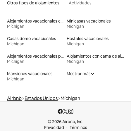
Otros tipos de alojamientos
Actividades
Alojamientos vacacionales con entrada y salida de pistas de esquí
Minicasas vacacionales
Míchigan
Míchigan
Casas domo vacacionales
Hostales vacacionales
Míchigan
Míchigan
Alojamientos vacacionales para familias
Alojamientos con cama de altura accesible
Míchigan
Míchigan
Mansiones vacacionales
Mostrar más
Míchigan
Airbnb
Estados Unidos
Míchigan
© 2026 Airbnb, Inc.
Privacidad
Términos