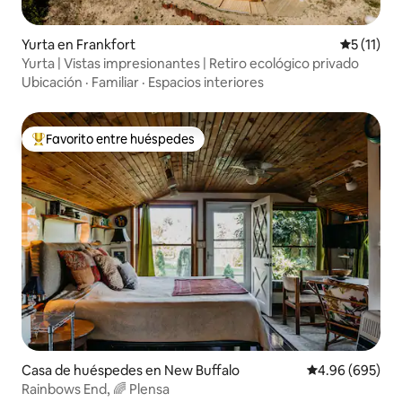
Yurta en Frankfort
Calificaci
5 (11)
Yurta | Vistas impresionantes | Retiro ecológico privado
Ubicación
·
Familiar
·
Espacios interiores
Favorito entre huéspedes
Favorito entre huéspedes preferido
Casa de huéspedes en New Buffalo
Calificación pr
4.96 (695)
Rainbows End, 🌈 Plensa