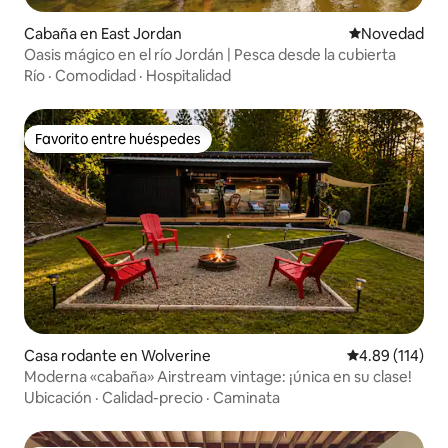
Cabaña en East Jordan
Lugar para ho
Novedad
Oasis mágico en el río Jordán | Pesca desde la cubierta
Río
·
Comodidad
·
Hospitalidad
Favorito entre huéspedes
Favorito entre huéspedes
Casa rodante en Wolverine
Calificación p
4.89 (114)
Moderna «cabaña» Airstream vintage: ¡única en su clase!
Ubicación
·
Calidad-precio
·
Caminata