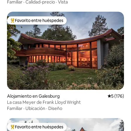
Familiar
·
Calidad-precio
·
Vista
Favorito entre huéspedes
Favorito entre huéspedes preferido
Alojamiento en Galesburg
Calificació
5 (176)
La casa Meyer de Frank Lloyd Wright
Familiar
·
Ubicación
·
Diseño
Favorito entre huéspedes
Favorito entre huéspedes preferido