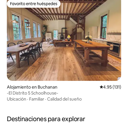
Favorito entre huéspedes
Favorito entre huéspedes
Alojamiento en Buchanan
Calificación p
4.95 (131)
-El Distrito 5 Schoolhouse-
Ubicación
·
Familiar
·
Calidad del sueño
Destinaciones para explorar