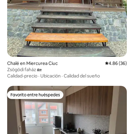
Chalé en Miercurea Ciuc
Calificación p
4.86 (36)
Zsögödi faház 🏡
Calidad-precio
·
Ubicación
·
Calidad del sueño
Favorito entre huéspedes
Favorito entre huéspedes