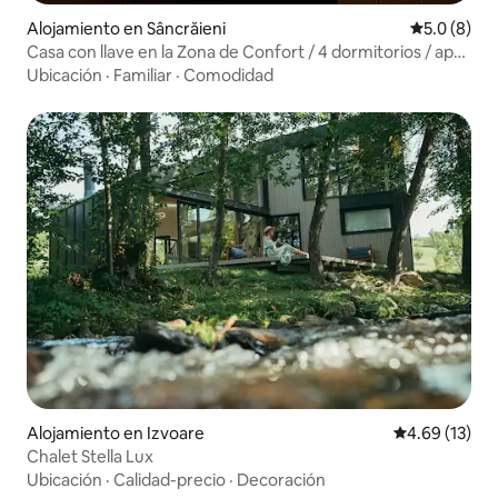
Alojamiento en Sâncrăieni
Calificació
5.0 (8)
Casa con llave en la Zona de Confort / 4 dormitorios / apta
para familias / parrilla
Ubicación
·
Familiar
·
Comodidad
Alojamiento en Izvoare
Calificación 
4.69 (13)
Chalet Stella Lux
Ubicación
·
Calidad-precio
·
Decoración