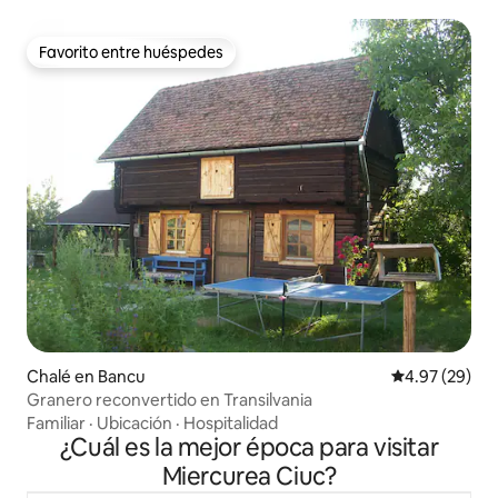
Favorito entre huéspedes
Favorito entre huéspedes
Chalé en Bancu
Calificación p
4.97 (29)
Granero reconvertido en Transilvania
Familiar
·
Ubicación
·
Hospitalidad
¿Cuál es la mejor época para visitar
Miercurea Ciuc?