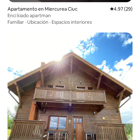
Apartamento en Miercurea Ciuc
Calificación p
4.97 (29)
Enci kiado apartman
Familiar
·
Ubicación
·
Espacios interiores