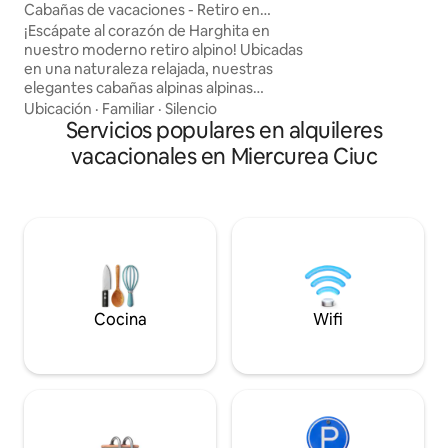
Cabañas de vacaciones - Retiro en
cabaña alpina en Harghita
¡Escápate al corazón de Harghita en
nuestro moderno retiro alpino! Ubicadas
en una naturaleza relajada, nuestras
elegantes cabañas alpinas alpinas
ofrecen la escapada perfecta para 2-4
Ubicación
·
Familiar
·
Silencio
huéspedes. Construida en 2024, cada
Servicios populares en alquileres
cabaña cuenta con una sauna privada y
vacacionales en Miercurea Ciuc
un jacuzzi de madera tradicional, lo que
garantiza que tu estadía sea tan
relajante como memorable. Disfruta de
interiores acogedores con unas vistas
impresionantes a las colinas
circundantes. Ideal para parejas, familias
o amigos, este refugio es perfecto para
relajarse o explorar los impresionantes
paisajes de Harghita.
Cocina
Wifi