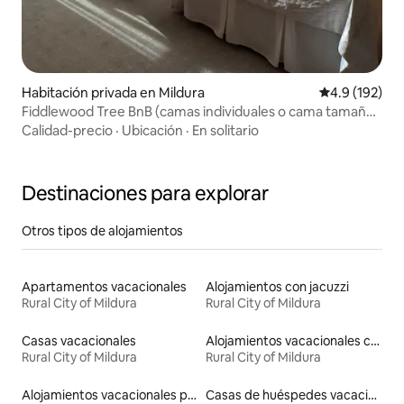
Habitación privada en Mildura
Calificación 
4.9 (192)
Fiddlewood Tree BnB (camas individuales o cama tamaño
king)
Calidad-precio
·
Ubicación
·
En solitario
Destinaciones para explorar
Otros tipos de alojamientos
Apartamentos vacacionales
Alojamientos con jacuzzi
Rural City of Mildura
Rural City of Mildura
Casas vacacionales
Alojamientos vacacionales con piscina
Rural City of Mildura
Rural City of Mildura
Alojamientos vacacionales para familias
Casas de huéspedes vacacionales