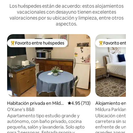
Los huéspedes están de acuerdo: estos alojamientos
vacacionales con desayuno tienen excelentes
valoraciones por su ubicación y limpieza, entre otros
aspectos.
Favorito entre huéspedes
Favorito entre
Favorito entre huéspedes preferido
Favorito entre hu
Habitación privada en Mildur
Calificación promedio: 4.95 de 5
4.95 (713)
Alojamiento en Mi
a
O'Kane's B&B
Mildura Parklands
tranquila y céntric
Apartamento tipo estudio grande y
Ubicación céntrica
autónomo, con baño privado, cocina
carretera sin salid
pequeña, salón y lavandería. Solo apto
enfrente de un h
para 2 personas. Entrada propia y
grandes zonas de c