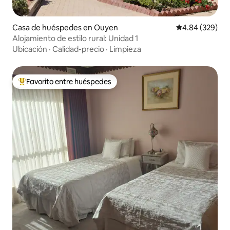
Casa de huéspedes en Ouyen
Calificación pr
4.84 (329)
Alojamiento de estilo rural: Unidad 1
Ubicación
·
Calidad-precio
·
Limpieza
Favorito entre huéspedes
Favorito entre huéspedes preferido