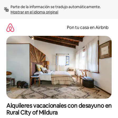
Omite
Parte de la información se tradujo automáticamente. 
el
Mostrar en el idioma original
contenido
Pon tu casa en Airbnb
Alquileres vacacionales con desayuno en
Rural City of Mildura