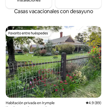
instalaciones
Casas vacacionales con desayuno
Favorito entre huéspedes
Favorito entre huéspedes
Habitación privada en Irymple
Calificación 
4.9 (89)