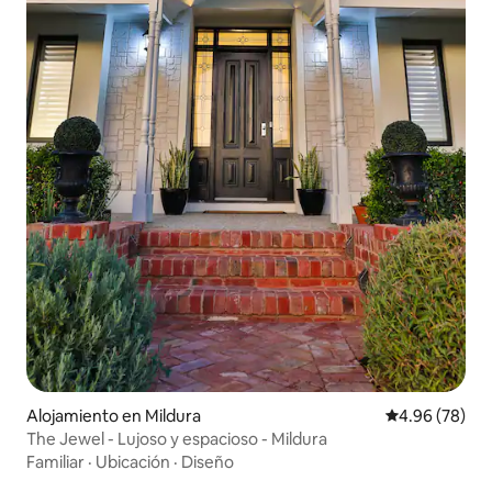
Alojamiento en Mildura
Calificación p
4.96 (78)
The Jewel - Lujoso y espacioso - Mildura
Familiar
·
Ubicación
·
Diseño