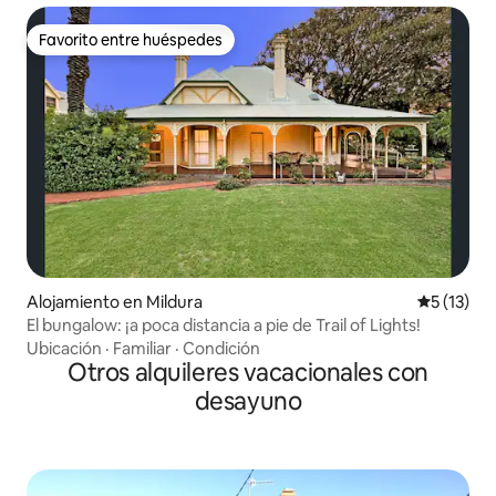
Favorito entre huéspedes
Favorito entre huéspedes
Alojamiento en Mildura
Calificaci
5 (13)
El bungalow: ¡a poca distancia a pie de Trail of Lights!
Ubicación
·
Familiar
·
Condición
Otros alquileres vacacionales con
desayuno