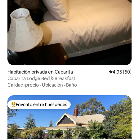
Habitación privada en Cabarita
Calificación p
4.95 (60)
Cabarita Lodge Bed & Breakfast
Calidad-precio
·
Ubicación
·
Baño
Favorito entre huéspedes
Favorito entre huéspedes preferido