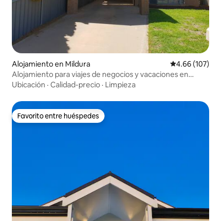
Alojamiento en Mildura
Calificación pr
4.66 (107)
Alojamiento para viajes de negocios y vacaciones en
San Mateo
Ubicación
·
Calidad-precio
·
Limpieza
Favorito entre huéspedes
Favorito entre huéspedes