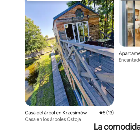
Apartame
Encantado
hermosa 
Casa del árbol en Krzesimów
Calificación promed
5 (13)
Casa en los árboles Ostoja
La comodidad