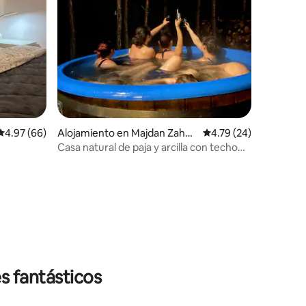
Calificación promedio: 4.97 de 5, 66 reseñas
4.97 (66)
Alojamiento en Majdan Zahor
Calificación promedio:
4.79 (24)
odyński
Casa natural de paja y arcilla con techo
de paja.
s fantásticos