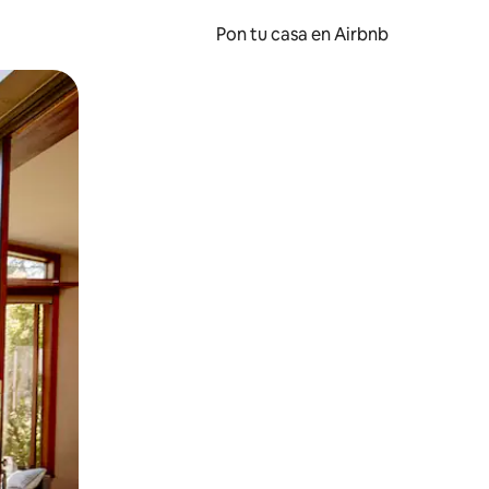
Pon tu casa en Airbnb
o o desliza el dedo.