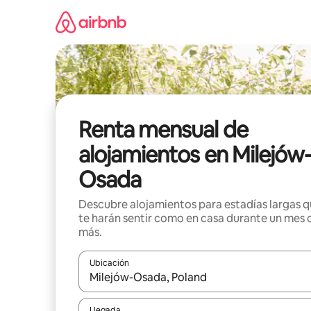
Omite
el
contenido
Renta mensual de
alojamientos en Milejów
Osada
Descubre alojamientos para estadías largas 
te harán sentir como en casa durante un mes 
más.
Ubicación
Cuando los resultados estén disponibles, navega co
Llegada