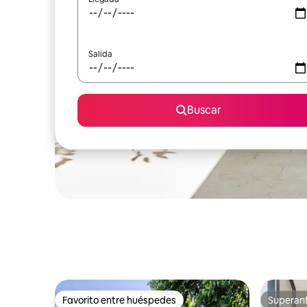
Salida
Buscar
Favorito entre huéspedes
Superanf
Favorito entre huéspedes
Superanf