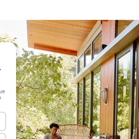
-
que
o
n las teclas de flecha hacia arriba y hacia abajo o explora con el tact