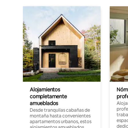
Alojamientos
Nóma
completamente
profe
amueblados
Aloj
profe
Desde tranquilas cabañas de
traba
montaña hasta convenientes
espac
apartamentos urbanos, estos
dedi
alojamientos amueblados