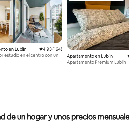
nto en Lublin
Calificación promedio: 4.93 de 5, 164 reseñas
4.93 (164)
r estudio en el centro con una
Apartamento en Lublin
terraza
Apartamento Premium Lublin
io: 5 de 5, 13 reseñas
 de un hogar y unos precios mensuale