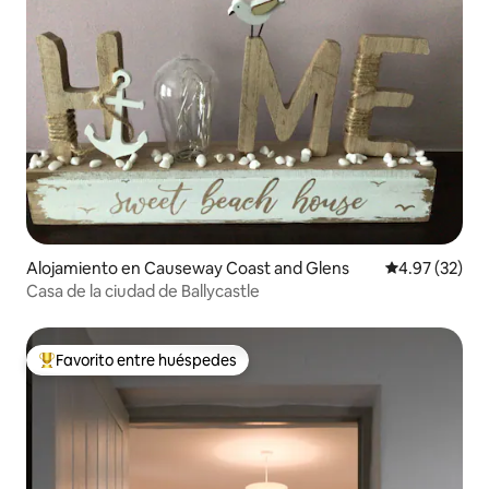
Alojamiento en Causeway Coast and Glens
Calificación 
4.97 (32)
Casa de la ciudad de Ballycastle
Favorito entre huéspedes
Favorito entre huéspedes preferido