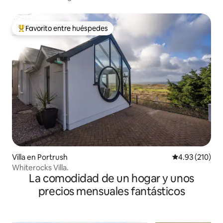
Favorito entre huéspedes
Favorito entre huéspedes preferido
Villa en Portrush
Calificación p
4.93 (210)
Whiterocks Villa.
La comodidad de un hogar y unos
precios mensuales fantásticos