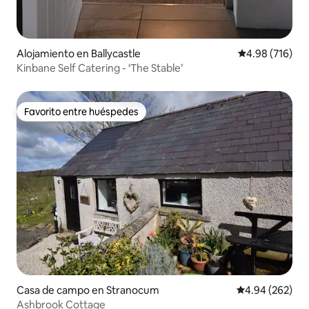
Alojamiento en Ballycastle
Calificación pr
4.98 (716)
Kinbane Self Catering - ‘The Stable’
Favorito entre huéspedes
Favorito entre huéspedes
Casa de campo en Stranocum
Calificación pr
4.94 (262)
Ashbrook Cottage