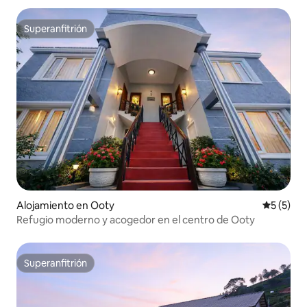
Superanfitrión
Superanfitrión
Alojamiento en Ooty
Calificac
5 (5)
Refugio moderno y acogedor en el centro de Ooty
Superanfitrión
Superanfitrión