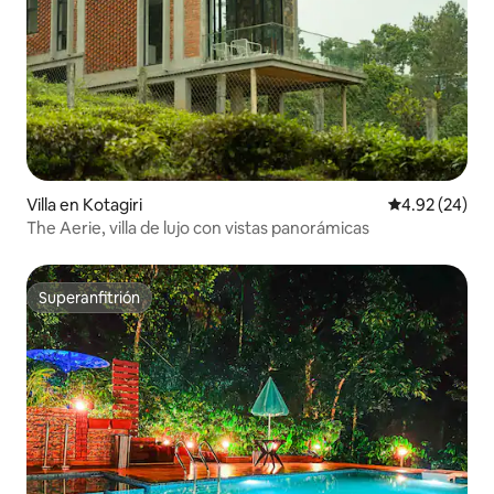
Villa en Kotagiri
Calificación p
4.92 (24)
The Aerie, villa de lujo con vistas panorámicas
Superanfitrión
Superanfitrión