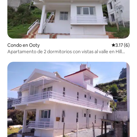
Condo en Ooty
Calificación
3.17 (6)
Apartamento de 2 dormitorios con vistas al valle en Hill
Top