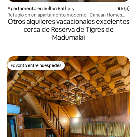
Apartamento en Sultan Bathery
Calificac
5 (3)
Refugio en un apartamento moderno | Canaan Homes
Otros alquileres vacacionales excelentes
Wayanad
cerca de Reserva de Tigres de
Madumalai
Favorito entre huéspedes
Favorito entre huéspedes