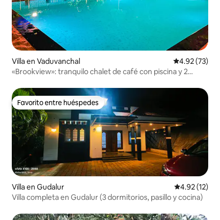
Villa en Vaduvanchal
Calificación 
4.92 (73)
«Brookview»: tranquilo chalet de café con piscina y 2
dormitorios
Favorito entre huéspedes
Favorito entre huéspedes
Villa en Gudalur
Calificación 
4.92 (12)
Villa completa en Gudalur (3 dormitorios, pasillo y cocina)