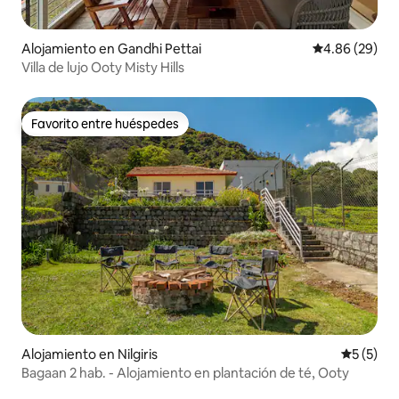
Alojamiento en Gandhi Pettai
Calificación p
4.86 (29)
Villa de lujo Ooty Misty Hills
Favorito entre huéspedes
Favorito entre huéspedes
Alojamiento en Nilgiris
Calificac
5 (5)
Bagaan 2 hab. - Alojamiento en plantación de té, Ooty