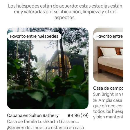
Los huéspedes están de acuerdo: estas estadías están
muy valoradas por su ubicación, limpieza y otros
aspectos.
Favorito entre huéspedes
Favorito entre h
Favorito entre huéspedes
Favorito entre h
Casa de campo en
Sun Bright Inn Oot
Vista a la colina • 
🌺 Amplia casa fam
que ofrece comodi
todos los huéspede
Cabaña en Sultan Bathery
Calificación promedio: 4.96 de 
4.96 (79)
y bien mantenidos,
Casa de familia LushEarth Glass en
estancia limpia y 
Wayanad
¡Bienvenido a nuestra estancia en casa
salón, comedor y 