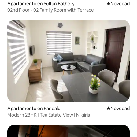
Apartamento en Sultan Bathery
Lugar para ho
Novedad
02nd Floor - 02 Family Room with Terrace
Apartamento en Pandalur
Lugar para ho
Novedad
Modern 2BHK | Tea Estate View | Nilgiris