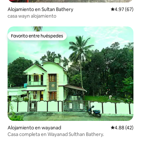
Alojamiento en Sultan Bathery
Calificación p
4.97 (67)
casa wayn alojamiento
Favorito entre huéspedes
Favorito entre huéspedes
Alojamiento en wayanad
Calificación 
4.88 (42)
Casa completa en Wayanad Sulthan Bathery.