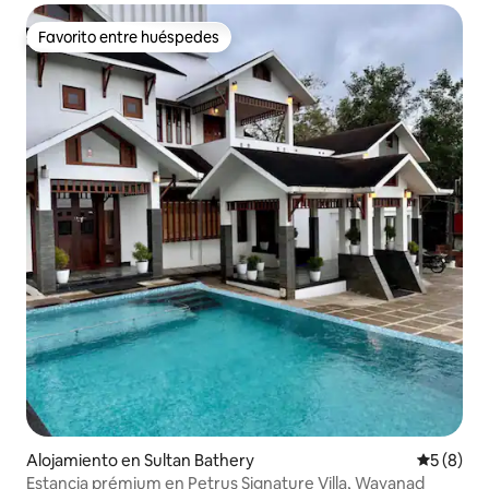
Favorito entre huéspedes
Favorito entre huéspedes
Alojamiento en Sultan Bathery
Calificac
5 (8)
Estancia prémium en Petrus Signature Villa, Wayanad