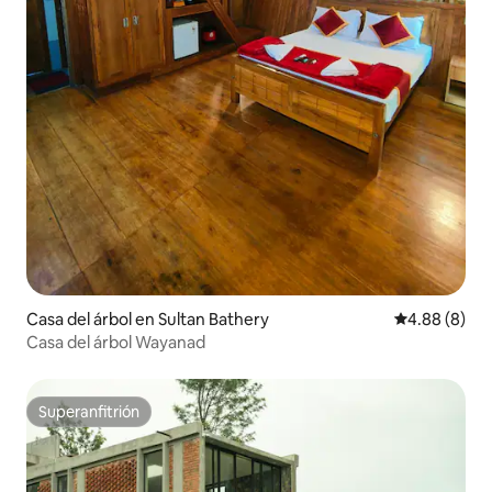
Casa del árbol en Sultan Bathery
Calificación 
4.88 (8)
Casa del árbol Wayanad
Superanfitrión
Superanfitrión