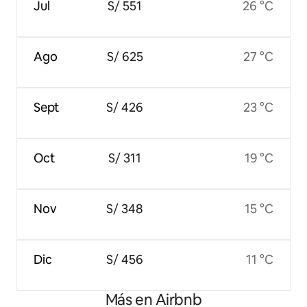
Jul
S/ 551
26 °C
Ago
S/ 625
27 °C
Sept
S/ 426
23 °C
Oct
S/ 311
19 °C
Nov
S/ 348
15 °C
Dic
S/ 456
11 °C
Más en Airbnb