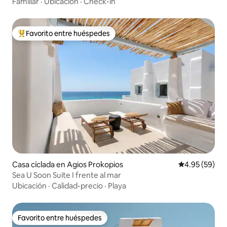
Familiar
·
Ubicación
·
Check-in
Favorito entre huéspedes
Favorito entre huéspedes preferido
Casa cíclada en Agios Prokopios
Calificación p
4.95 (59)
Sea U Soon Suite I frente al mar
Ubicación
·
Calidad-precio
·
Playa
Favorito entre huéspedes
Favorito entre huéspedes