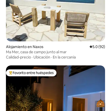
Alojamiento en Naxos
Calificación
5.0 (92)
Ma Mer, casa de campo junto al mar
Calidad-precio
·
Ubicación
·
En la cercanía
Favorito entre huéspedes
Favorito entre huéspedes preferido