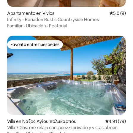
Apartamento en Vivlos
Calificació
5.0 (9)
Infinity - Boriadon Rustic Countryside Homes
Familiar
·
Ubicación
·
Peatonal
Favorito entre huéspedes
Favorito entre huéspedes
Villa en Ναξος Αγίου πολυκαρπου
Calificación 
4.91 (79)
Villa 7Días: me relajo con jacuzzi privado y vistas al mar.