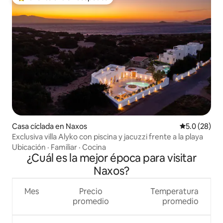
Favorito entre huéspedes preferido
Casa cíclada en Naxos
Calificación
5.0 (28)
Exclusiva villa Alyko con piscina y jacuzzi frente a la playa
Ubicación
·
Familiar
·
Cocina
¿Cuál es la mejor época para visitar
Naxos?
Mes
Precio
Temperatura
promedio
promedio