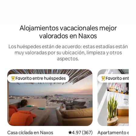
Alojamientos vacacionales mejor
valorados en Naxos
Los huéspedes están de acuerdo: estas estadías están
muy valoradas por su ubicación, limpieza y otros
aspectos.
Favorito entre huéspedes
Favorito entre
Favorito entre huéspedes preferido
Favorito entre hu
Casa cíclada en Naxos
Calificación promedio: 4.97 de 5
4.97 (367)
Apartamento en 