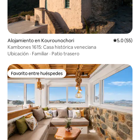
Alojamiento en Kourounochori
Calificación
5.0 (55)
Kambones 1615: Casa histórica veneciana
Ubicación
·
Familiar
·
Patio trasero
Favorito entre huéspedes
Favorito entre huéspedes