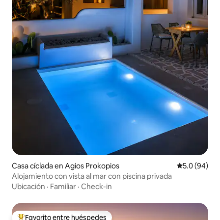
Casa cíclada en Agios Prokopios
Calificación
5.0 (94)
Alojamiento con vista al mar con piscina privada
Ubicación
·
Familiar
·
Check-in
Favorito entre huéspedes