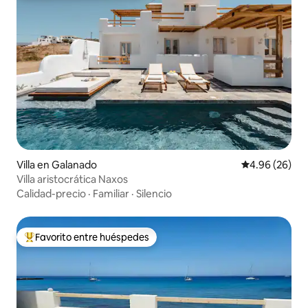
Villa en Galanado
Calificación p
4.96 (26)
Villa aristocrática Naxos
Calidad-precio
·
Familiar
·
Silencio
Favorito entre huéspedes
Favorito entre huéspedes preferido