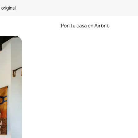
 original
Pon tu casa en Airbnb
o o desliza el dedo.