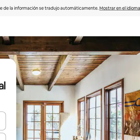
e de la información se tradujo automáticamente. 
Mostrar en el idioma
al
n las teclas de flecha hacia arriba y hacia abajo o explora con el tact