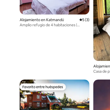
Alojamiento en Katmandú
Calificación prome
5 (3)
Amplio refugio de 4 habitaciones |
Chandol | Corazón de Katmandú
Alojamien
Casa de p
Favorito entre huéspedes
Favorito entre huéspedes