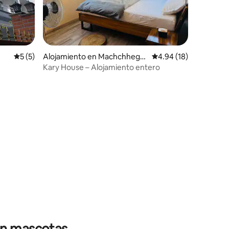
Calificación promedio: 5 de 5, 5 reseñas
5 (5)
Alojamiento en Machchhega
Calificación promedio:
4.94 (18)
un
Kary House – Alojamiento entero