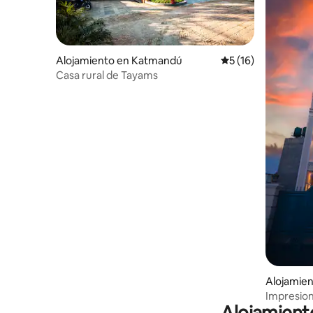
Alojamiento en Katmandú
Calificación promed
5 (16)
Casa rural de Tayams
Alojamien
Impresion
construcc