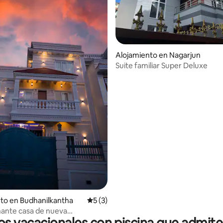
io: 5 de 5, 16 reseñas
Alojamiento en Nagarjun
Suite familiar Super Deluxe
to en Budhanilkantha
Calificación promedio: 5 de 5, 3 reseñas
5 (3)
ante casa de nueva
ión en el corazón de KTM