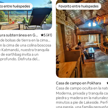
ito entre huéspedes
Favorito entre huéspedes
 entre huéspedes preferido
Favorito entre huéspedes
ura subterránea en Go
Calificación promedio: 5 de 5, 41 reseñas
5 (41)
de bolsas de tierra en la cima
lina cerca de Katmandú
n la cima de una colina boscosa
e Katmandú, nuestra tranquila
4.96 de 5, 100 reseñas
 de earthbag invita a un
profundo. Disfruta del
ro de cristal para meditar o
n la cubierta sobre un
e bosque de alimentos.
en la simplicidad, un trabajo de
o para la quietud; despierta
Casa de campo en Pokhara
to de los pájaros, toma un té
Casa de campo oculta en la nat
 al Himalaya o pasea por los
Moderna, privada y tranquila c
del bosque. Perfecto para días
piedra y madera en la naturalez
, silencio suave y aire fresco.
minutos a pie de Lakeside. Per
o y recogidas disponibles.
una pareja, una familia pequeñ