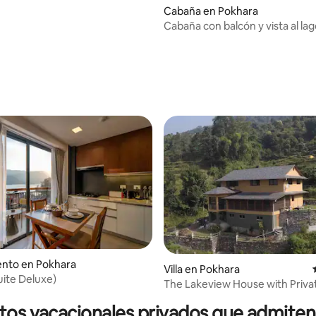
Cabaña en Pokhara
Cabaña con balcón y vista al la
nto en Pokhara
Villa en Pokhara
uite Deluxe)
 4.82 de 5, 45 reseñas
The Lakeview House with Priva
tos vacacionales privados que admite