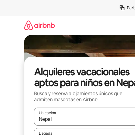
Omite
Part
el
contenido
Alquileres vacacionales
aptos para niños en Nep
Busca y reserva alojamientos únicos que
admiten mascotas en Airbnb
Ubicación
Cuando los resultados estén disponibles, navega co
Llegada