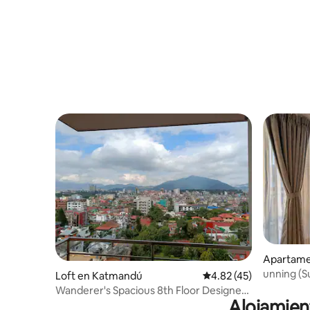
Apartame
unning (S
Loft en Katmandú
Calificación promedio:
4.82 (45)
Wanderer's Spacious 8th Floor Designer
Alojamien
Apartment