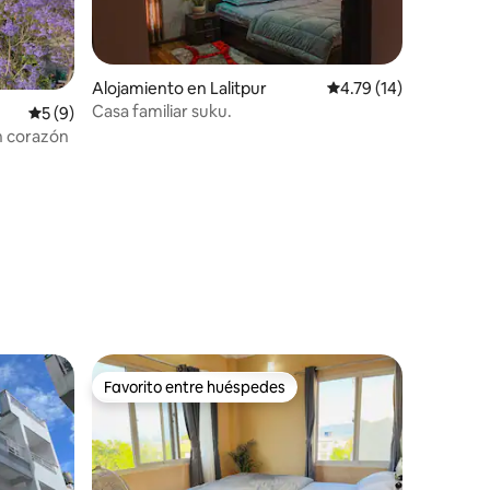
Alojamiento en Lalitpur
Calificación promedio:
4.79 (14)
Casa familiar suku.
Calificación promedio: 5 de 5, 9 reseñas
5 (9)
n corazón
Favorito entre huéspedes
Favorito entre huéspedes