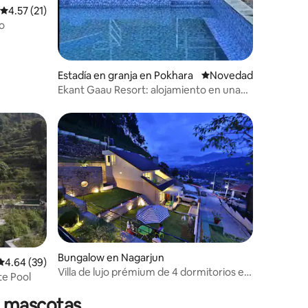
Calificación promedio: 4.57 de 5, 21 reseñas
4.57 (21)
go
Estadía en granja en Pokhara
Lugar para hospedars
Novedad
Ekant Gaau Resort: alojamiento en una
granja orgánica en la naturaleza
Bungalow en Nagarjun
Calificación promedio: 4.64 de 5, 39 reseñas
4.64 (39)
Villa de lujo prémium de 4 dormitorios en
te Pool
BCL, Ramkot
n mascotas