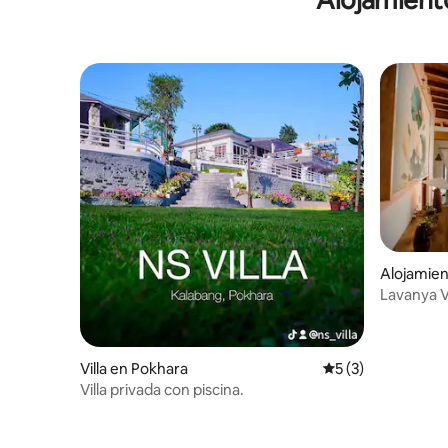
Alojamient
Alojamien
Lavanya Vi
Villa en Pokhara
Calificación prome
5 (3)
Villa privada con piscina.