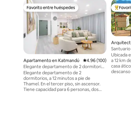
Favorito entre huéspedes
Favor
Favorito entre huéspedes
Favorito
Arquitect
dawari
Santuario 
de una co
Ubicada e
a 12 km d
Apartamento en Katmandú
Calificación promedio: 
4.96 (100)
casa ático
Elegante departamento de 2 dormitorios
descanso 
· Cerca de Thamel
Elegante departamento de 2
invernade
dormitorios, a 12 minutos a pie de
relájate e
Thamel. En el tercer piso, sin ascensor.
exuberant
Tiene capacidad para 6 personas, dos
Arraigado 
baños completos, aire acondicionado en
amor hech
toda la casa, balcón privado, cocina
con el can
completa, espacio de trabajo dedicado,
con vistas
TV 4K en la sala de estar y proyector de
senderos 
cine de pared en el dormitorio principal.
tranquilos
Ideal para parejas, familias (artículos para
Wifi rápid
niños), nómadas digitales y