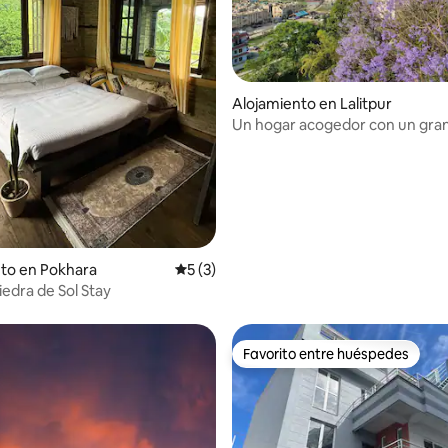
dio: 5 de 5, 3 reseñas
Alojamiento en Lalitpur
Un hogar acogedor con un gra
to en Pokhara
Calificación promedio: 5 de 5, 3 reseñas
5 (3)
iedra de Sol Stay
Favorito entre huéspedes
Favorito entre huéspedes