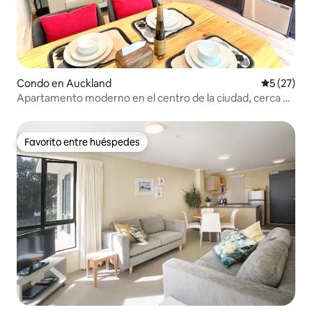
Condo en Auckland
Calificaci
5 (27)
Apartamento moderno en el centro de la ciudad, cerca de
tiendas y restaurantes
Favorito entre huéspedes
Favorito entre huéspedes