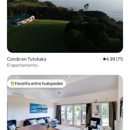
Condo en Tutukaka
Calificación 
4.99 (71)
El apartamento
Favorito entre huéspedes
Favorito entre huéspedes preferido