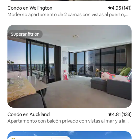
Condo en Wellington
Calificación p
4.95 (141)
Moderno apartamento de 2 camas con vistas al puerto,
balcón
Superanfitrión
Superanfitrión
Condo en Auckland
Calificación p
4.81 (133)
Apartamento con balcón privado con vistas al mar y a la
ciudad