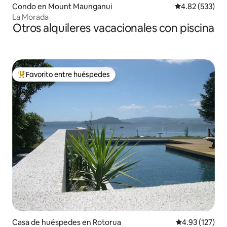
Condo en Mount Maunganui
Calificación pr
4.82 (533)
La Morada
Otros alquileres vacacionales con piscina
Favorito entre huéspedes
Favorito entre huéspedes preferido
Casa de huéspedes en Rotorua
Calificación p
4.93 (127)