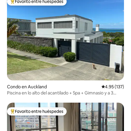
Favorito entre huéspedes
Favorito entre huéspedes preferido
Condo en Auckland
Calificación p
4.95 (137)
Piscina en lo alto del acantilado + Spa + Gimnasio y a 3
minutos a pie de la playa y las tiendas
Favorito entre huéspedes
Favorito entre huéspedes preferido