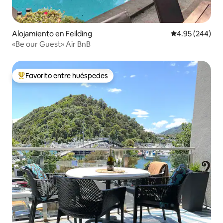
Alojamiento en Feilding
Calificación pr
4.95 (244)
«Be our Guest» Air BnB
Favorito entre huéspedes
Favorito entre huéspedes preferido