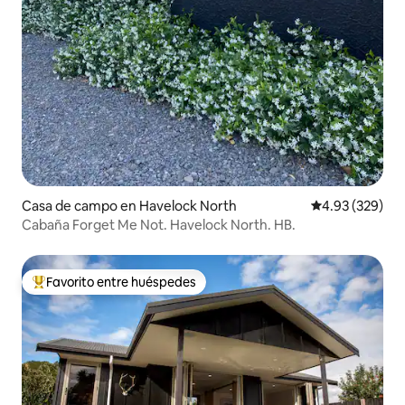
Casa de campo en Havelock North
Calificación pr
4.93 (329)
Cabaña Forget Me Not. Havelock North. HB.
Favorito entre huéspedes
Favorito entre huéspedes preferido