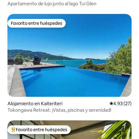
Apartamento de lujo junto al lago Tui Glen
Favorito entre huéspedes
Favorito entre huéspedes
Alojamiento en Kaiteriteri
Calificación 
4.93 (27)
Tokongawa Retreat: ¡Vistas, piscinas y serenidad!
Favorito entre huéspedes
Favorito entre huéspedes preferido