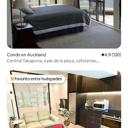
Condo en Auckland
Calificación 
4.9 (120)
Central Takapuna, a pie de la playa, cafeterías,
restaurantes
Favorito entre huéspedes
Favorito entre huéspedes preferido