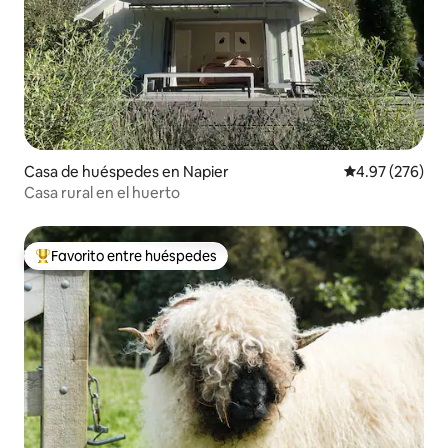
Casa de huéspedes en Napier
Calificación pr
4.97 (276)
Casa rural en el huerto
Favorito entre huéspedes
Favorito entre huéspedes preferido