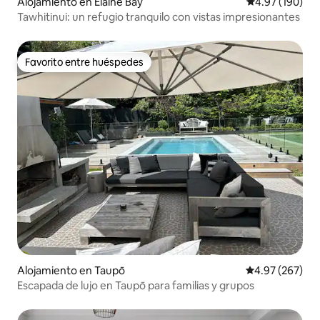
Alojamiento en Elaine Bay
Calificación pr
4.97 (190)
Tawhitinui: un refugio tranquilo con vistas impresionantes
Favorito entre huéspedes
Favorito entre huéspedes
Alojamiento en Taupō
Calificación pr
4.97 (267)
Escapada de lujo en Taupō para familias y grupos