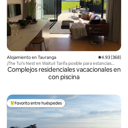
Alojamiento en Tauranga
Calificación pr
4.93 (368)
¡The Tui's Nest en Waitui! Tarifa posible para estancias
Complejos residenciales vacacionales en
medias/largas
con piscina
Favorito entre huéspedes
Favorito entre huéspedes preferido