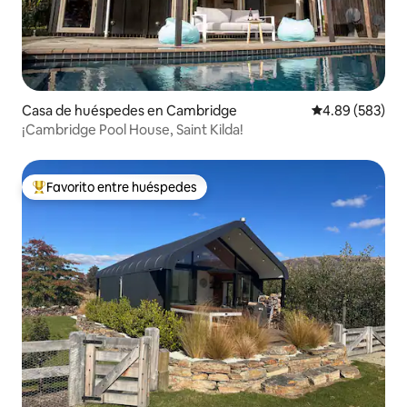
Casa de huéspedes en Cambridge
Calificación pr
4.89 (583)
¡Cambridge Pool House, Saint Kilda!
Favorito entre huéspedes
Favorito entre huéspedes preferido