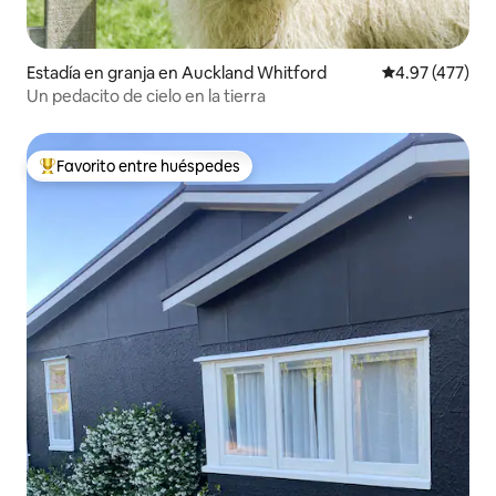
Estadía en granja en Auckland Whitford
Calificación pr
4.97 (477)
Un pedacito de cielo en la tierra
Favorito entre huéspedes
Favorito entre huéspedes preferido