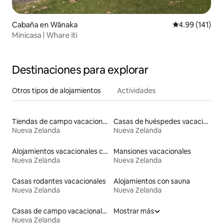
Cabaña en Wānaka
Calificación p
4.99 (141)
Minicasa | Whare iti
Destinaciones para explorar
Otros tipos de alojamientos
Actividades
Tiendas de campo vacacionales
Casas de huéspedes vacacionales
Nueva Zelanda
Nueva Zelanda
Alojamientos vacacionales con entrada y salida de pistas de esquí
Mansiones vacacionales
Nueva Zelanda
Nueva Zelanda
Casas rodantes vacacionales
Alojamientos con sauna
Nueva Zelanda
Nueva Zelanda
Casas de campo vacacionales
Mostrar más
Nueva Zelanda