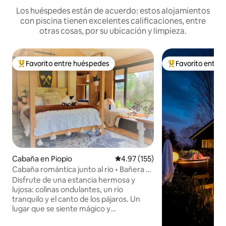
Los huéspedes están de acuerdo: estos alojamientos
con piscina tienen excelentes calificaciones, entre
otras cosas, por su ubicación y limpieza.
Favorito entre huéspedes
Favorito entre
Favorito entre huéspedes preferido
Favorito entre hu
Cabaña en Piopio
Calificación promedio: 4.97 de 5
4.97 (155)
Cabaña romántica junto al río • Bañera al
aire libre • Waitomo
Disfrute de una estancia hermosa y
lujosa: colinas ondulantes, un río
tranquilo y el canto de los pájaros. Un
lugar que se siente mágico y
revitalizante mientras se disfruta de lo