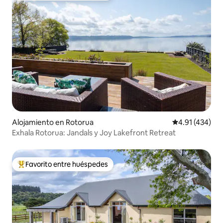
Alojamiento en Rotorua
Calificación p
4.91 (434)
Exhala Rotorua: Jandals y Joy Lakefront Retreat
Favorito entre huéspedes
Favorito entre huéspedes preferido