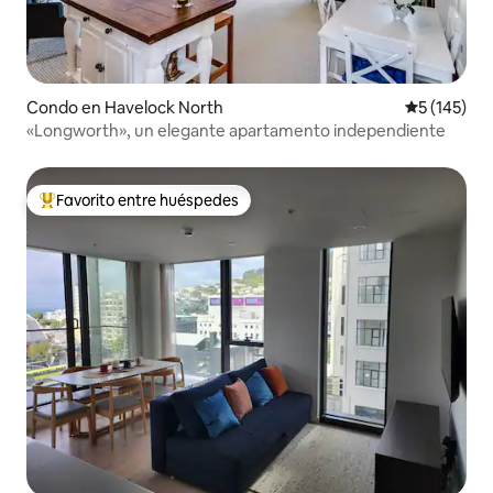
Condo en Havelock North
Calificació
5 (145)
«Longworth», un elegante apartamento independiente
Favorito entre huéspedes
Favorito entre huéspedes preferido