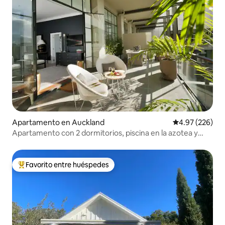
Apartamento en Auckland
Calificación pr
4.97 (226)
Apartamento con 2 dormitorios, piscina en la azotea y
terraza grande en el CBD de Nueva York
Favorito entre huéspedes
Favorito entre huéspedes preferido