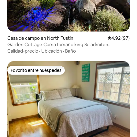
Casa de campo en North Tustin
Calificación p
4.92 (97)
Garden Cottage·Cama tamaño king·Se admiten
mascotas·Cerca de Disney
Calidad-precio
·
Ubicación
·
Baño
Favorito entre huéspedes
Favorito entre huéspedes