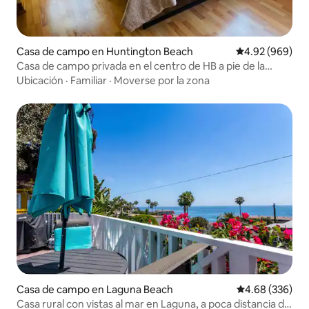
Casa de campo en Huntington Beach
Calificación pr
4.92 (969)
Casa de campo privada en el centro de HB a pie de la
playa/calle principal
Ubicación
·
Familiar
·
Moverse por la zona
Casa de campo en Laguna Beach
Calificación pr
4.68 (336)
Casa rural con vistas al mar en Laguna, a poca distancia de