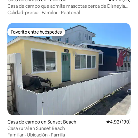
Casa de campo que admite mascotas cerca de Disneyland
y hospitales
Calidad-precio
·
Familiar
·
Peatonal
Favorito entre huéspedes
Favorito entre huéspedes
Casa de campo en Sunset Beach
Calificación pr
4.92 (190)
Casa rural en Sunset Beach
Familiar
·
Ubicación
·
Parrilla