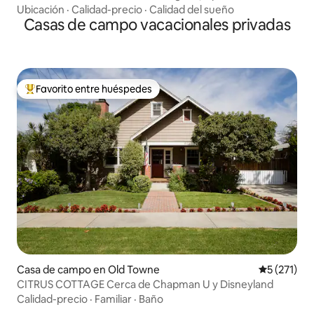
la playa y del pueblo
Ubicación
·
Calidad-precio
·
Calidad del sueño
Casas de campo vacacionales privadas
Favorito entre huéspedes
Favorito entre huéspedes preferido
Casa de campo en Old Towne
Calificació
5 (271)
CITRUS COTTAGE Cerca de Chapman U y Disneyland
Calidad-precio
·
Familiar
·
Baño