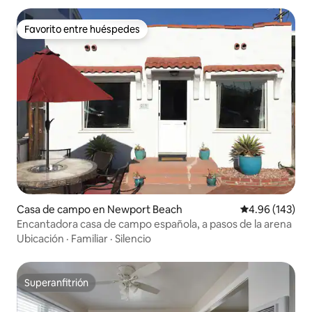
Favorito entre huéspedes
Favorito entre huéspedes
Casa de campo en Newport Beach
Calificación pr
4.96 (143)
Encantadora casa de campo española, a pasos de la arena
Ubicación
·
Familiar
·
Silencio
Superanfitrión
Superanfitrión