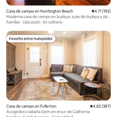
Casa de campo en Huntington Beach
Calificación p
4.71 (192)
Moderna casa de campo en la playa: a pie de la playa y del
centro de la ciudad
Familiar
·
Ubicación
·
En solitario
Favorito entre huéspedes
Favorito entre huéspedes
Casa de campo en Fullerton
Calificación pr
4.82 (387)
Acogedora cabaña Gem en el sur de California