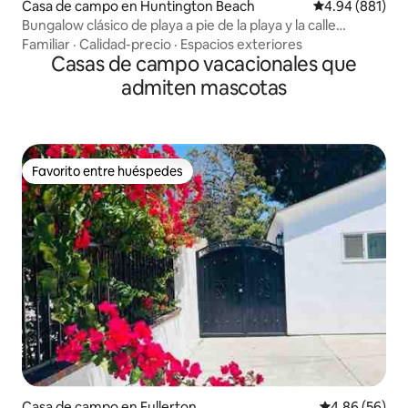
Casa de campo en Huntington Beach
Calificación pr
4.94 (881)
Bungalow clásico de playa a pie de la playa y la calle
principal
Familiar
·
Calidad-precio
·
Espacios exteriores
Casas de campo vacacionales que
admiten mascotas
Favorito entre huéspedes
Favorito entre huéspedes
Casa de campo en Fullerton
Calificación p
4.86 (56)