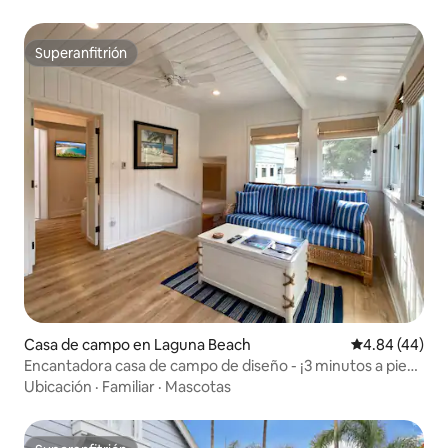
Superanfitrión
Superanfitrión
Casa de campo en Laguna Beach
Calificación p
4.84 (44)
Encantadora casa de campo de diseño - ¡3 minutos a pie
de la playa!
Ubicación
·
Familiar
·
Mascotas