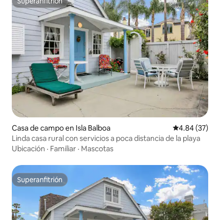
Superanfitrión
Superanfitrión
Casa de campo en Isla Balboa
Calificación p
4.84 (37)
Linda casa rural con servicios a poca distancia de la playa
Ubicación
·
Familiar
·
Mascotas
Superanfitrión
Superanfitrión