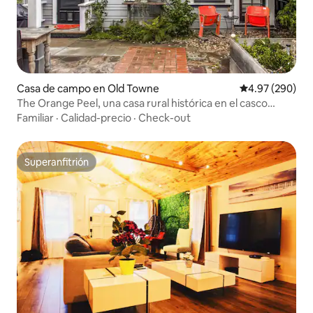
Casa de campo en Old Towne
Calificación pr
4.97 (290)
The Orange Peel, una casa rural histórica en el casco
antiguo
Familiar
·
Calidad-precio
·
Check-out
Superanfitrión
Superanfitrión