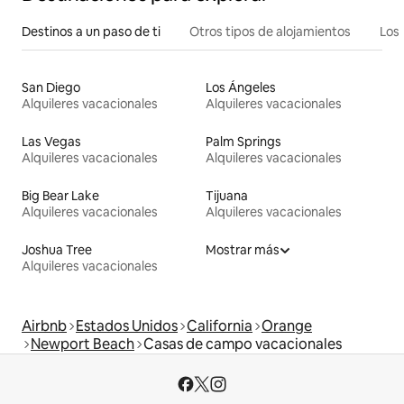
Destinos a un paso de ti
Otros tipos de alojamientos
Los 
San Diego
Los Ángeles
Alquileres vacacionales
Alquileres vacacionales
Las Vegas
Palm Springs
Alquileres vacacionales
Alquileres vacacionales
Big Bear Lake
Tijuana
Alquileres vacacionales
Alquileres vacacionales
Joshua Tree
Mostrar más
Alquileres vacacionales
Airbnb
Estados Unidos
California
Orange
Newport Beach
Casas de campo vacacionales