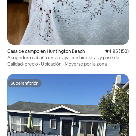
Casa de campo en Huntington Beach
Calificación p
4.95 (150)
Acogedora cabaña en la playa con bicicletas y pase de
playa
Calidad-precio
·
Ubicación
·
Moverse por la zona
Superanfitrión
Superanfitrión