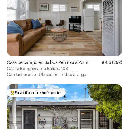
Casa de campo en Balboa Peninsula Point
Calificación p
4.6 (262)
Casita Bougainvillea Balboa 108
Calidad-precio
·
Ubicación
·
Estadía larga
Favorito entre huéspedes
Favorito entre huéspedes preferido