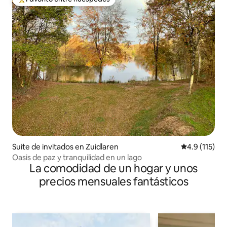
Favorito entre huéspedes preferido
Suite de invitados en Zuidlaren
Calificación 
4.9 (115)
Oasis de paz y tranquilidad en un lago
La comodidad de un hogar y unos
precios mensuales fantásticos