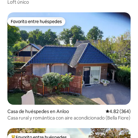
Loft único
Favorito entre huéspedes
Favorito entre huéspedes
Casa de huéspedes en Anloo
Calificación pr
4.82 (364)
Casa rural y romántica con aire acondicionado (Bella Fiore)
Favorito entre huéspedes