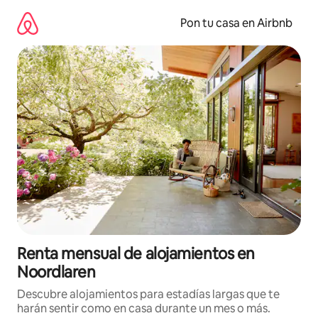
Omite
el
Pon tu casa en Airbnb
contenido
Renta mensual de alojamientos en
Noordlaren
Descubre alojamientos para estadías largas que te
harán sentir como en casa durante un mes o más.