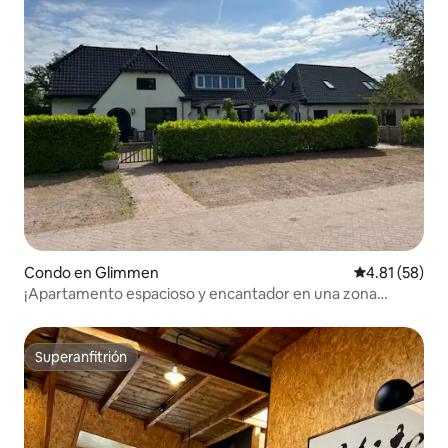
Condo en Glimmen
Calificación 
4.81 (58)
¡Apartamento espacioso y encantador en una zona
boscosa!
Superanfitrión
Superanfitrión