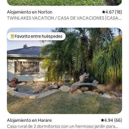
Alojamiento en Norton
Calificación 
4.67 (18)
TWINLAKES VACATION / CASA DE VACACIONES [CASA
ENTERA]
Favorito entre huéspedes
Favorito entre huéspedes preferido
Alojamiento en Harare
Calificación p
4.94 (66)
Casa rural de 2 dormitorios con un hermoso jardín para