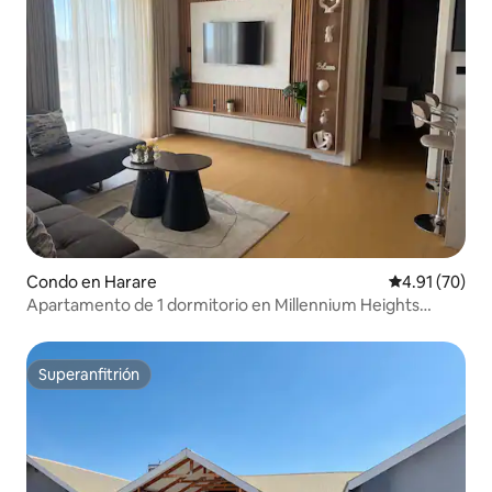
Condo en Harare
Calificación 
4.91 (70)
Apartamento de 1 dormitorio en Millennium Heights
Borrowdale West
Superanfitrión
Superanfitrión