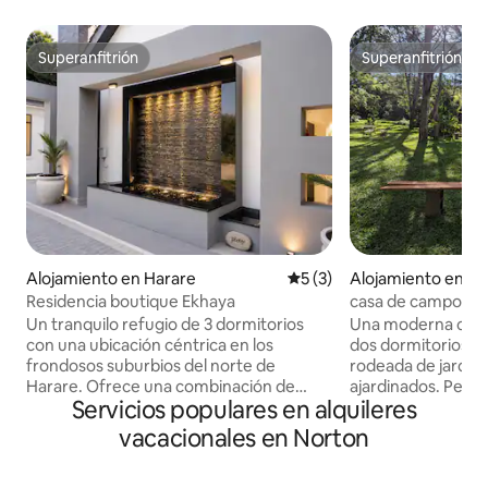
Superanfitrión
Superanfitrión
Superanfitrión
Superanfitrión
Alojamiento en Harare
Calificación promedio: 5 de
5 (3)
Alojamiento en Ha
Residencia boutique Ekhaya
casa de campo rús
solar y piscina)
Un tranquilo refugio de 3 dormitorios
Una moderna casa
con una ubicación céntrica en los
dos dormitorios c
frondosos suburbios del norte de
rodeada de jardine
Harare. Ofrece una combinación de
ajardinados. Perfe
Servicios populares en alquileres
naturaleza y vida elegante con
tranquilo en famili
hermosos cantos de pájaros. Escapada
para un viaje en solitario. A s
vacacionales en Norton
tranquila al estilo del interior australiano
centro de Harare.
con comodidades modernas. Tiene
rápido, Apple TV, 