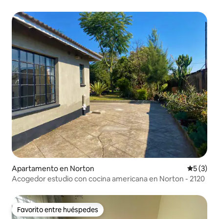
disfrutar - Harare
Apartamento en Norton
Calificac
5 (3)
Acogedor estudio con cocina americana en Norton - 2120
Favorito entre huéspedes
Favorito entre huéspedes