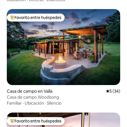
Favorito entre huéspedes
Favorito entre huéspedes preferido
Casa de campo en Valla
Calificaci
5 (34)
Casa de campo Woodsong
Familiar
·
Ubicación
·
Silencio
Favorito entre huéspedes
Favorito entre huéspedes preferido