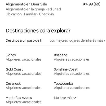
Alojamiento en Deer Vale
Calificación p
4.99 (69)
Alojamiento en la granja Red Shed
Ubicación
·
Familiar
·
Check-in
Destinaciones para explorar
Destinos a un paso de ti
Los mejores lugares de interés más 
Sídney
Brisbane
Alquileres vacacionales
Alquileres vacacionales
Gold Coast
Sunshine Coast
Alquileres vacacionales
Alquileres vacacionales
Cessnock
Toowoomba
Alquileres vacacionales
Alquileres vacacionales
Montañas Azules
Mostrar más
Alquileres vacacionales