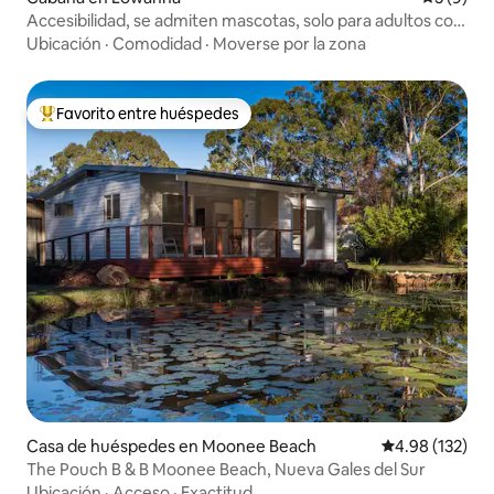
Accesibilidad, se admiten mascotas, solo para adultos con
spa
Ubicación
·
Comodidad
·
Moverse por la zona
Favorito entre huéspedes
Favorito entre huéspedes preferido
Casa de huéspedes en Moonee Beach
Calificación p
4.98 (132)
The Pouch B & B Moonee Beach, Nueva Gales del Sur
Ubicación
·
Acceso
·
Exactitud