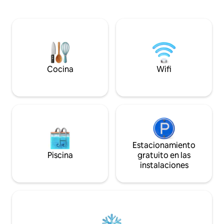
con suministros de arte o lee nuestra
en verano. Disfru
naturaleza y libros de arte en la
cuidadosamente ap
biblioteca. Estamos lo suficientemente
llegada, rejuvenec
lejos de Bellingen como para sentir que
y sumerge en frío
realmente has escapado, pero lo
una botella refrig
suficientemente cerca como para salir a
Una escapada sere
una cena romántica o a un desayuno
conectarte y reca
relajado y café por la mañana.
Cocina
Wifi
Estacionamiento
Piscina
gratuito en las
instalaciones