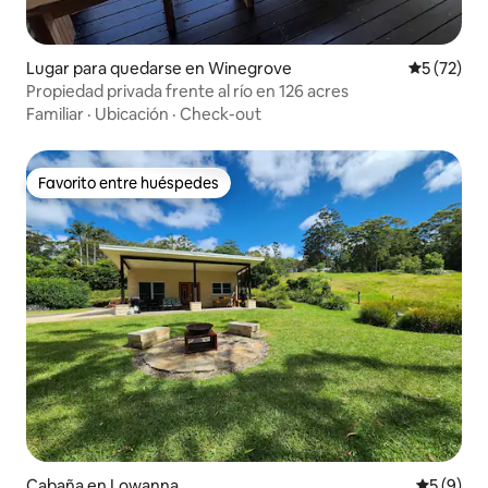
Lugar para quedarse en Winegrove
Calificaci
5 (72)
Propiedad privada frente al río en 126 acres
Familiar
·
Ubicación
·
Check-out
Favorito entre huéspedes
Favorito entre huéspedes
Cabaña en Lowanna
Calificac
5 (9)