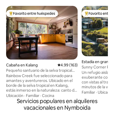
Favorito entre huéspedes
Favorito entre
Favorito entre huéspedes preferido
Favorito entre hu
Estadía en granja 
Cabaña en Kalang
Calificación promedio: 4.99 de 5
4.99 (163)
n
Sunny Corner Pas
Pequeño santuario de la selva tropical
Un refugio aislado
cerca de Bellingen
Rainbow Creek fue seleccionado para
exuberante colina d
amantes y aventureros. Ubicado en el
con vistas al tranqu
borde de la selva tropical en Kalang,
minutos de la vibr
estás inmerso en la naturaleza: canto de
Sumérgete en tu j
Familiar
·
Ubicació
pájaros, gusanos brillantes y un millón de
Ubicación
·
Familiar
·
Cocina
cedro, relájate en
estrellas por la noche. Disfruta de
Servicios populares en alquileres
tamaño king y acog
espacios lujosamente cómodos para
chimenea de leña 
vacacionales en Nymboida
descansar o ser creativo en la biblioteca
refréscate en la p