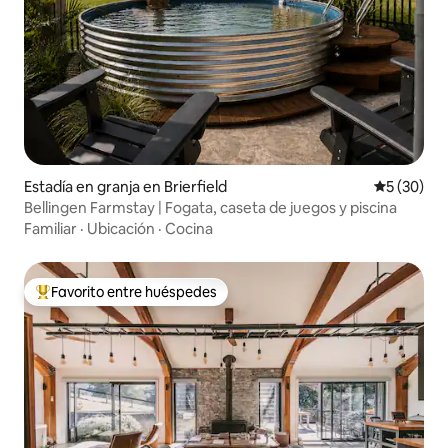
Estadía en granja en Brierfield
Calificaci
5 (30)
Bellingen Farmstay | Fogata, caseta de juegos y piscina
Familiar
·
Ubicación
·
Cocina
Favorito entre huéspedes
Favorito entre huéspedes preferido