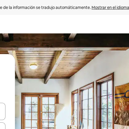
e de la información se tradujo automáticamente. 
Mostrar en el idioma
n las teclas de flecha hacia arriba y hacia abajo o explora con el tact