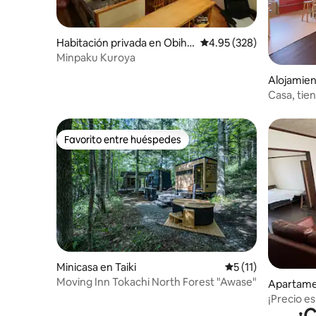
Habitación privada en Obihir
Calificación promedio: 
4.95 (328)
o
Minpaku Kuroya
Alojamien
Casa, tie
para todo
Favorito entre huéspedes
Favorito entre huéspedes
Minicasa en Taiki
Calificación promed
5 (11)
Moving Inn Tokachi North Forest "Awase"
Apartame
¡Precio es
¿C
minutos e