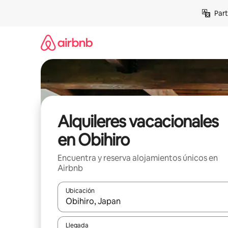
Omite
Part
el
contenido
Alquileres vacacionales
en Obihiro
Encuentra y reserva alojamientos únicos en
Airbnb
Ubicación
Cuando los resultados estén disponibles, navega co
Llegada