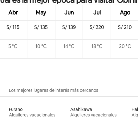
e ubicación! Estacionamiento
 amplio departamento de 1 sala,
Abr
May
Jun
Jul
Ago
 cocina, 36 metros cuadrados,
acondicionado
S/ 115
S/ 135
S/ 139
S/ 220
S/ 210
5 °C
10 °C
14 °C
18 °C
20 °C
Los mejores lugares de interés más cercanos
Furano
Asahikawa
Ha
Alquileres vacacionales
Alquileres vacacionales
Alq