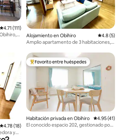
Calificación promedio: 4.71 de 5, 111 reseñas
4.71 (111)
Obihiro,
Alojamiento en Obihiro
Calificación promed
4.8 (5)
plia para
Amplio apartamento de 3 habitaciones,
sala y cocina, con capacidad para 9
personas, aire acondicionado,
calefacción y estacionamiento gratuito
Favorito entre huéspedes
Favorito entre huéspedes preferido
para 3 vehículos. 120 metros cuadrados.
A 15 minutos en automóvil de la estación
de Obihiro.
Habitación privada en Obihiro
Calificación promedio
4.95 (41)
El conocido espacio 202, gestionado por
Calificación promedio: 4.78 de 5, 18 reseñas
4.78 (18)
el editor de la revista "Slow"
edora y
ro?