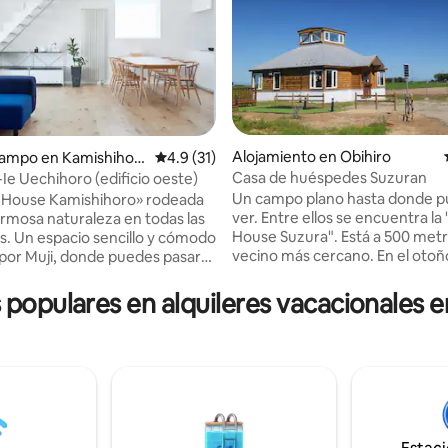
dio: 5 de 5, 7 reseñas
Alojamiento en Obihiro
campo en Kamishihor
Calificación promedio: 4.9 de 5, 31 reseñas
4.9 (31)
Casa de huéspedes Suzuran
Ie Uechihoro (edificio oeste)
Un campo plano hasta donde 
 House Kamishihoro» rodeada
ver. Entre ellos se encuentra la
rmosa naturaleza en todas las
House Suzura". Está a 500 metros del
s. Un espacio sencillo y cómodo
vecino más cercano. En el otoño de 2024,
por Muji, donde puedes pasar
se abrió en Toyonishi-machi, C
nquilo lejos del bullicio de la
Obihiro, Hokkaido. A 15 km del
s populares en alquileres vacacionales e
aeropuerto de Tokachi Obihiro 
 de Hokkaido en coche como
minutos en auto). A 3 km (5 mi
 estancias ★más largas Quiero
coche) de la autopista Obihiro 
 de paisajes ★de temporada,
Interchange. A 11 km de la esta
eliciosas y actividades únicas
Obihiro (20 minutos en coche). Se
ido ★Quiero que cada
encuentra en una ubicación a l
o sea una habitación privada
puede acceder fácilmente en auto
mientras nos divertimos juntos
allá de los campos en un día sol
cer una workation en un