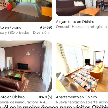
4.95 de 5, 328 reseñas
Alojamiento en Obihiro
Omusubi House, un refugio en 
to en Furano
Calificación promedio: 5 de 5, 69 reseñas
5 (69)
Tokachi: casa independiente am
nda y BBQ privadas｜Diversión
alquilar, se admiten mascotas
s
io: 5 de 5, 11 reseñas
nto en Obihiro
Calificación promedio: 4.8 de 5, 5 reseñas
4.8 (5)
Apartamento en Obihiro
pecial de inauguración! ¡A 4
Nueva habitación abierta, acog
uál es la mejor época para visitar Obihi
n tren de la estación!
perfecta 35㎡エアコン完備