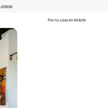
 original
Pon tu casa en Airbnb
o o desliza el dedo.