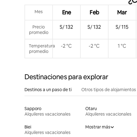
¡Excelent
gratuito,
Mes
Ene
Feb
Mar
comedor y
con aire 
S/ 132
S/ 132
S/ 115
Precio
promedio
-2 °C
-2 °C
1 °C
Temperatura
promedio
Destinaciones para explorar
Destinos a un paso de ti
Otros tipos de alojamientos
Sapporo
Otaru
Alquileres vacacionales
Alquileres vacacionales
Biei
Mostrar más
Alquileres vacacionales