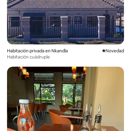
Habitación privada en Nkandla
Lugar para ho
Novedad
Habitación cuádruple