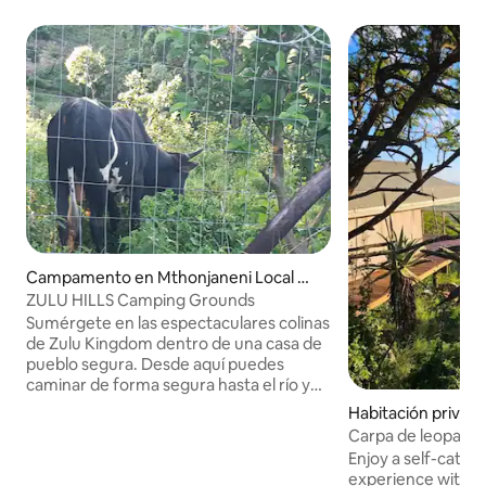
Campamento en Mthonjaneni Local Mu
nicipality
ZULU HILLS Camping Grounds
Sumérgete en las espectaculares colinas
de Zulu Kingdom dentro de una casa de
pueblo segura. Desde aquí puedes
caminar de forma segura hasta el río y
seguir antiguas rutas de senderismo
Habitación privada
hasta los pueblos vecinos. Los caminos
Municipality
Carpa de leopard
del pueblo son de grava y se recomienda
Enjoy a self-cater
una tracción en las cuatro ruedas,
experience within a