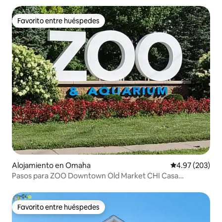
Favorito entre huéspedes
Favorito entre huéspedes
Alojamiento en Omaha
Calificación pr
4.97 (203)
Pasos para ZOO Downtown Old Market CHI Casa
acogedora
Favorito entre huéspedes
Favorito entre huéspedes