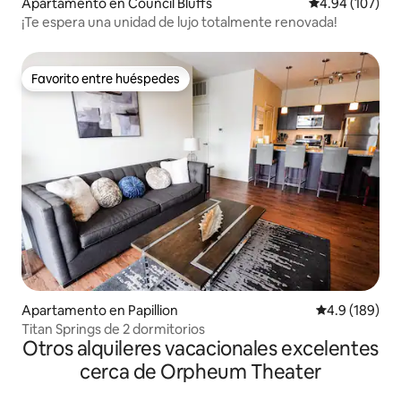
Apartamento en Council Bluffs
Calificación pr
4.94 (107)
¡Te espera una unidad de lujo totalmente renovada!
Favorito entre huéspedes
Favorito entre huéspedes
Apartamento en Papillion
Calificación 
4.9 (189)
Titan Springs de 2 dormitorios
Otros alquileres vacacionales excelentes
cerca de Orpheum Theater