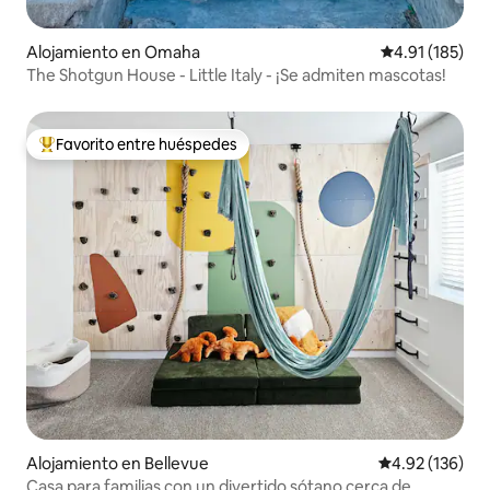
Alojamiento en Omaha
Calificación p
4.91 (185)
The Shotgun House - Little Italy - ¡Se admiten mascotas!
Favorito entre huéspedes
Favorito entre huéspedes preferido
Alojamiento en Bellevue
Calificación p
4.92 (136)
Casa para familias con un divertido sótano cerca de