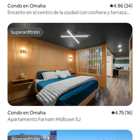
Condo en Omaha
Calificación p
4.96 (24)
Encanto en el centro de la ciudad con cochera y terraza
en la azotea.
Superanfitrión
Superanfitrión
Condo en Omaha
Calificación 
4.75 (16)
Apartamento Farnam Midtown 5J
Superanfitrión