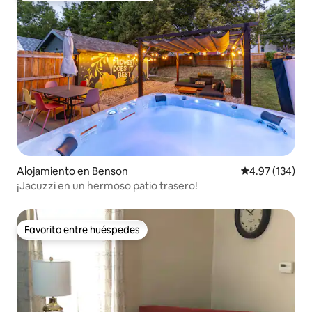
Alojamiento en Benson
Calificación p
4.97 (134)
¡Jacuzzi en un hermoso patio trasero!
Favorito entre huéspedes
Favorito entre huéspedes