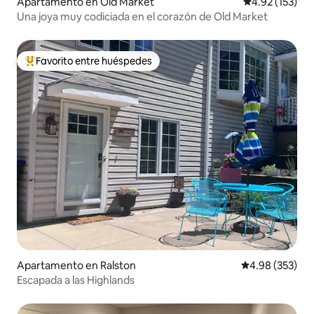
Apartamento en Old Market
Calificación p
4.92 (153)
Una joya muy codiciada en el corazón de Old Market
Favorito entre huéspedes
Favorito entre huéspedes preferido
Apartamento en Ralston
Calificación pr
4.98 (353)
Escapada a las Highlands