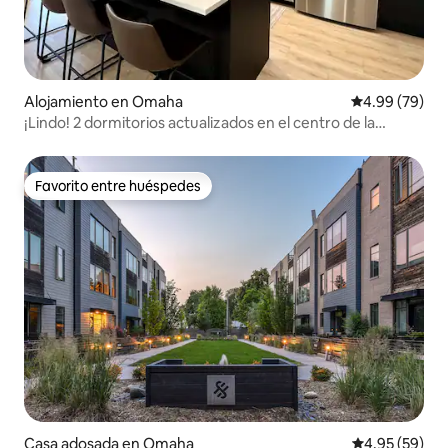
Alojamiento en Omaha
Calificación p
4.99 (79)
¡Lindo! 2 dormitorios actualizados en el centro de la
ciudad, Google Fiber
Favorito entre huéspedes
Favorito entre huéspedes
Casa adosada en Omaha
Calificación p
4.95 (59)