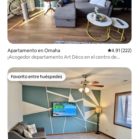
Apartamento en Omaha
Calificación p
4.91 (222)
¡Acogedor departamento Art Déco en el centro de
Omaha con vista!
Favorito entre huéspedes
Favorito entre huéspedes