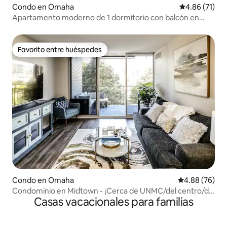
Condo en Omaha
Calificación 
4.86 (71)
Apartamento moderno de 1 dormitorio con balcón en
Midtown Crossing.
Favorito entre huéspedes
Favorito entre huéspedes
Condo en Omaha
Calificación p
4.88 (76)
Condominio en Midtown - ¡Cerca de UNMC/del centro/de
Casas vacacionales para familias
todo!