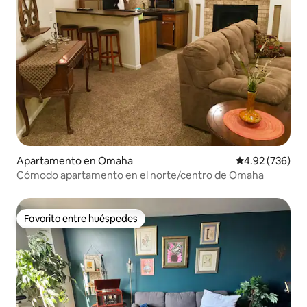
Apartamento en Omaha
Calificación pr
4.92 (736)
Cómodo apartamento en el norte/centro de Omaha
Favorito entre huéspedes
Favorito entre huéspedes