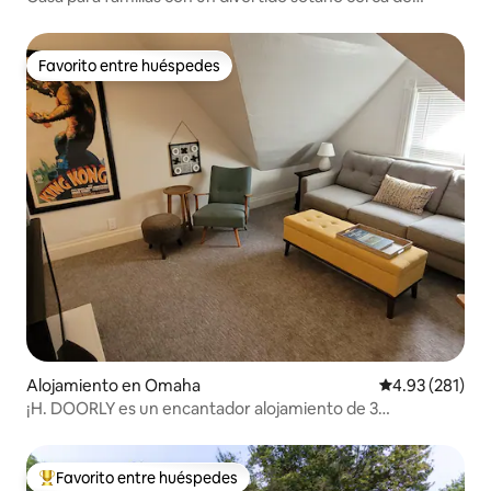
Omaha
Favorito entre huéspedes
Favorito entre huéspedes
Alojamiento en Omaha
Calificación p
4.93 (281)
¡H. DOORLY es un encantador alojamiento de 3
dormitorios junto al zoológico!
Favorito entre huéspedes
Favorito entre huéspedes preferido