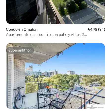
Condo en Omaha
Calificación p
4.79 (94)
Apartamento en el centro con patio y vistas: 2
dormitorios, 2 baños
Superanfitrión
Superanfitrión