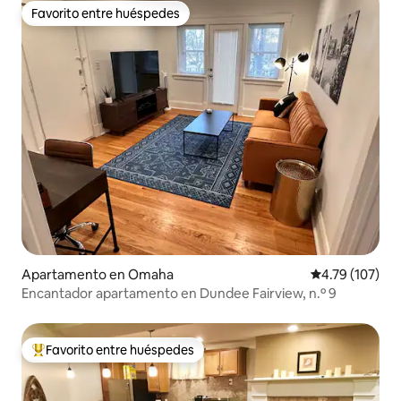
Favorito entre huéspedes
Favorito entre huéspedes
Apartamento en Omaha
Calificación p
4.79 (107)
Encantador apartamento en Dundee Fairview, n.º 9
Favorito entre huéspedes
Favorito entre huéspedes preferido