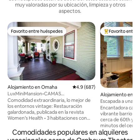
muy valoradas por su ubicación, limpieza y otros
aspectos.
Favorito entre huéspedes
Favorito entre
Favorito entre huéspedes
Favorito entre hu
Alojamiento en Omaha
Calificación promedio: 4.9 de 5
4.9 (687)
LuxMiniMansion•CAMAS
Alojamiento en B
KING+Jacuzzi+Sauna+Fogata+Patio
Comodidad extraordinaria, lo mejor de
Escapada a una a
los entornos vintage: Restauración
jacuzzi y chimene
Encantadora cabañ
galardonada, publicada en la revista
vibrante barrio d
Women’s Health • 3 habitaciones con
cerca de 60th y M
cama king + sábanas de lujo • 2
minutos del centro
habitaciones con cama queen + sábanas
Comodidades populares en alquileres
de convenciones, 
de lujo • 2 baños completos, 1 baño de
zoológico y museo