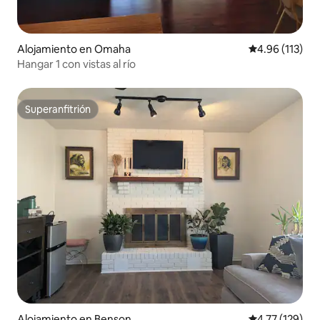
Alojamiento en Omaha
Calificación p
4.96 (113)
Hangar 1 con vistas al río
Superanfitrión
Superanfitrión
Alojamiento en Benson
Calificación p
4.77 (129)