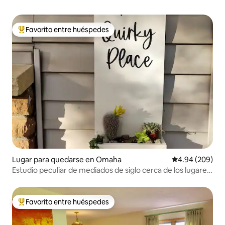
Favorito entre huéspedes
Favorito entre huéspedes preferido
Lugar para quedarse en Omaha
Calificación pr
4.94 (209)
Estudio peculiar de mediados de siglo cerca de los lugares
favoritos de Omaha
Favorito entre huéspedes
Favorito entre huéspedes preferido