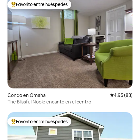
Favorito entre huéspedes
Favorito entre huéspedes preferido
Condo en Omaha
Calificación p
4.95 (83)
The Blissful Nook: encanto en el centro
Favorito entre huéspedes
Favorito entre huéspedes preferido