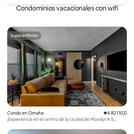
Condominios vacacionales con wifi
Superanfitrión
Superanfitrión
Condo en Omaha
Calificación p
4.82 (102)
¡Experiencia en el centro de la ciudad de Moody! A 5
minutos del centro de Omaha