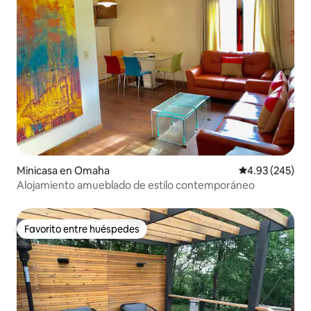
Minicasa en Omaha
Calificación pr
4.93 (245)
Alojamiento amueblado de estilo contemporáneo
Favorito entre huéspedes
Favorito entre huéspedes