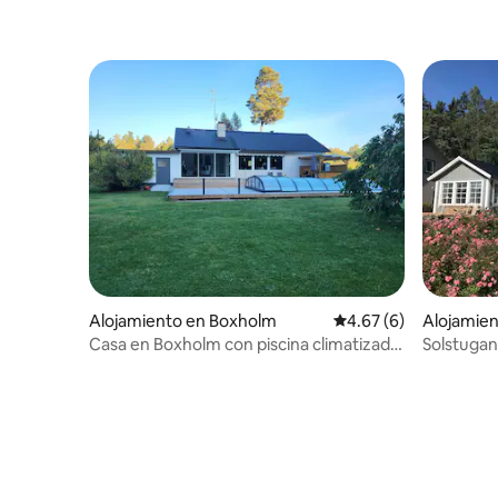
Alojamiento en Boxholm
Calificación promedio
4.67 (6)
Alojamien
ala
Casa en Boxholm con piscina climatizada
Solstugan
y jacuzzi.