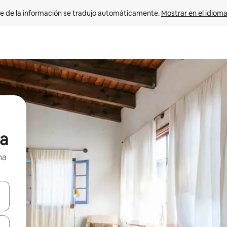
e de la información se tradujo automáticamente. 
Mostrar en el idioma
ia
na
n las teclas de flecha hacia arriba y hacia abajo o explora con el tact