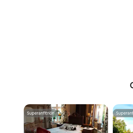
Superanfitrión
Superanf
Superanfitrión
Superanf