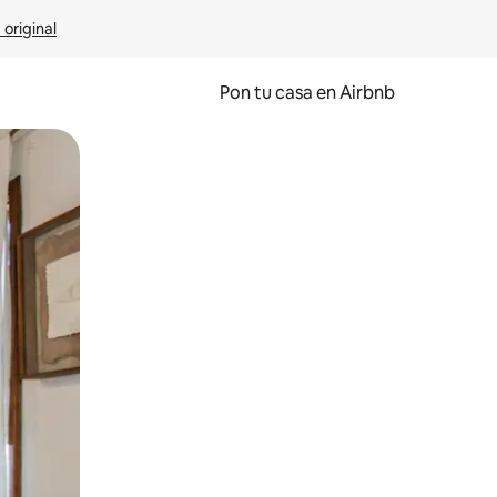
 original
Pon tu casa en Airbnb
o o desliza el dedo.