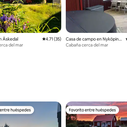
 4.82 de 5, 73 reseñas
n Äskedal
Calificación promedio: 4.71 de 5, 35 reseñas
4.71 (35)
Casa de campo en Nyköping
Ö
rca del mar
Cabaña cerca del mar
 entre huéspedes
Favorito entre huéspedes
 entre huéspedes
Favorito entre huéspedes