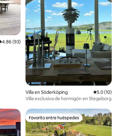
Calificación promedio: 4.86 de 5, 93 reseñas
4.86 (93)
Villa en Söderköping
Calificación promedi
5.0 (10)
Villa exclusiva de hormigón en Stegeborg
Favorito entre huéspedes
Favorito entre huéspedes