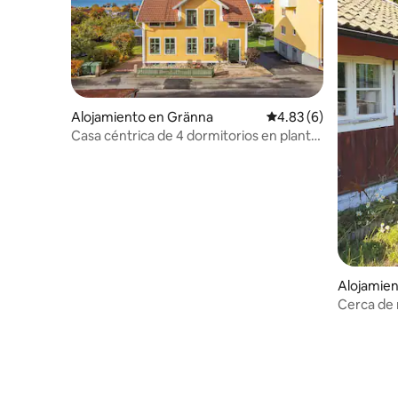
Alojamiento en Gränna
Calificación promedio
4.83 (6)
Casa céntrica de 4 dormitorios en planta
superior.
Alojamie
Cerca de 
bañera y 