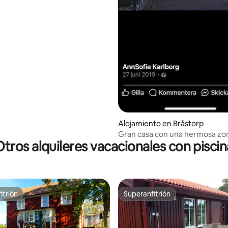
Alojamiento en Bråstorp
Gran casa con una hermosa zo
Otros alquileres vacacionales con piscin
piscina
itrión
Superanfitrión
itrión
Superanfitrión