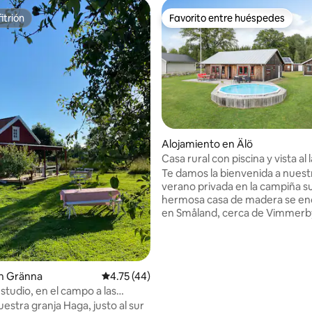
itrión
Favorito entre huéspedes
itrión
Favorito entre huéspedes
Alojamiento en Älö
Casa rural con piscina y vista al
de Vimmerby
Te damos la bienvenida a nuest
verano privada en la campiña s
hermosa casa de madera se en
en Småland, cerca de Vimmerby
Mundo de Astrid Lindgren. La c
ofrece una ubicación tranquila 
apartada, con campo abierto y
vistas al lago. Aquí, puedes relajarte junto
: 4.8 de 5, 35 reseñas
n Gränna
Calificación promedio: 4.75 de 5, 44 reseñas
4.75 (44)
a la alberca, disfrutar de largas
studio, en el campo a las
el patio y experimentar la tranq
de Gränna
estra granja Haga, justo al sur
la naturaleza: el lugar perfecto