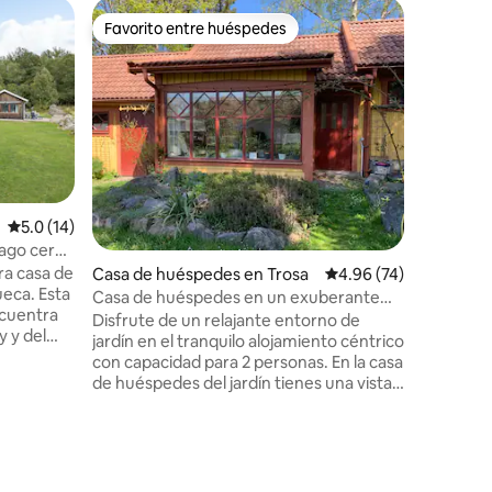
Alojamie
Favorito entre huéspedes
Favorit
Favorito entre huéspedes
Favorit
¡Villa en
Tu famili
hospedes 
Ropa de c
climatiza
Casa de 
m2 - En e
de todo.
para coci
Calificación promedio: 5.0 de 5, 14 reseñas
5.0 (14)
de desca
 lago cerca
sueño. -
ra casa de
Casa de huéspedes en Trosa
Calificación promedio:
4.96 (74)
separada 
ueca. Esta
con TV y
Casa de huéspedes en un exuberante
cuentra
adaptado
oasis ajardinado
Disfrute de un relajante entorno de
 y del
juguetes, 
jardín en el tranquilo alojamiento céntrico
asa
juegos. 
con capacidad para 2 personas. En la casa
y
reciente
de huéspedes del jardín tienes una vista
 hermosas
(piscina 
panorámica del exuberante oasis con
invernadero, estanque, árboles frutales,
 veladas en
piscina de verano y cultivos.
uilidad de
Desconéctate de la televisión y del Wi-Fi.
 para
En su lugar, disfruta de la bonita radio