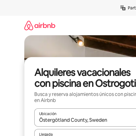
Omite
Part
el
contenido
Alquileres vacacionales
con piscina en Ostrogot
Busca y reserva alojamientos únicos con pisci
en Airbnb
Ubicación
Cuando los resultados estén disponibles, navega co
Llegada