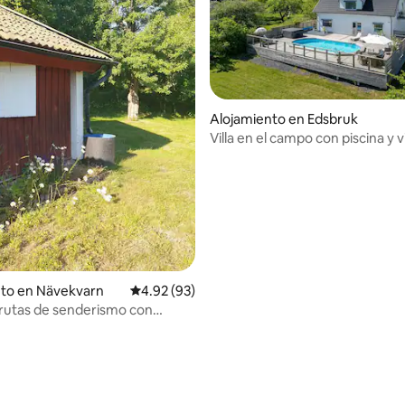
: 4.83 de 5, 6 reseñas
Alojamiento en Edsbruk
Villa en el campo con piscina y vi
mar
nto en Nävekvarn
Calificación promedio: 4.92 de 5, 93 reseñas
4.92 (93)
rutas de senderismo con
sauna