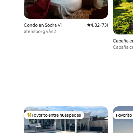
Condo en Södra Vi
Calificación promedio:
4.82 (73)
Stensborg vån2
Cabaña e
Cabaña ce
Favorito entre huéspedes
Favorito
Favorito entre huéspedes preferido
Favorito