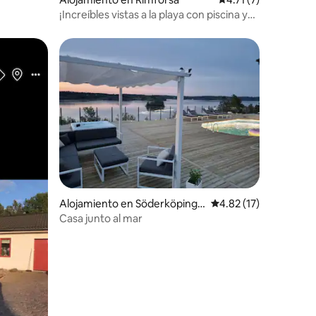
¡Increíbles vistas a la playa con piscina y
jacuzzi!
Alojamiento en Söderköping
Calificación promedio:
4.82 (17)
Ö
Casa junto al mar