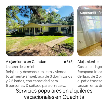
Superanfitrión
Superanfitrión
Alojamiento en Camden
Calificación promedio: 5 de
5 (5)
Alojamiento en Ch
La casa de la miel
Casa en el lago W
privado
Relájese y descanse en esta vivienda
Escapada tranquil
totalmente amueblada de 3 dormitorios
del lago de 2 piso
y 2.5 baños, con capacidad para
el patio trasero e
6 personas. Diseñado para ofrecer
lanzamiento de ba
Servicios populares en alquileres
comodidad y practicidad, este espacio
acceder a una gra
es perfecto para familias, viajeros de
caza. Parques esta
vacacionales en Ouachita
negocios o estancias prolongadas.
cerca para explora
Disfrute de un sistema de climatización
Canyon, Poison Sp