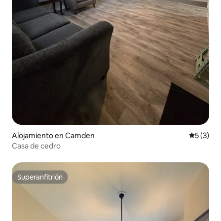
Alojamiento en Camden
Calificac
5 (3)
Casa de cedro
Superanfitrión
Superanfitrión