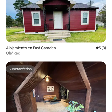
Alojamiento en East Camden
Calificac
5 (3)
Ole' Red
Superanfitrión
Superanfitrión