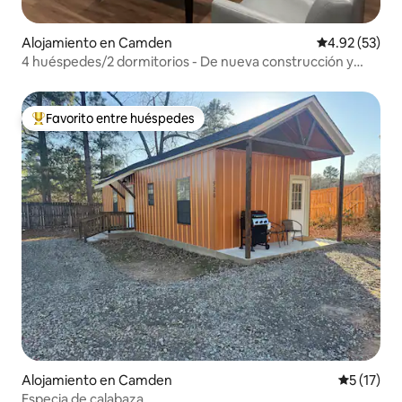
Alojamiento en Camden
Calificación 
4.92 (53)
4 huéspedes/2 dormitorios - De nueva construcción y
moderno
Favorito entre huéspedes
Favorito entre huéspedes preferido
Alojamiento en Camden
Calificaci
5 (17)
Especia de calabaza