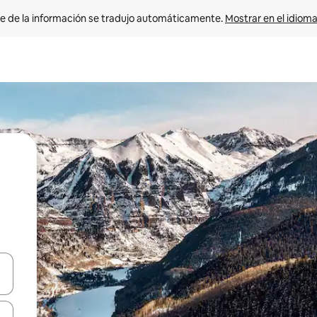
e de la información se tradujo automáticamente. 
Mostrar en el idioma
n las teclas de flecha hacia arriba y hacia abajo o explora con el tact