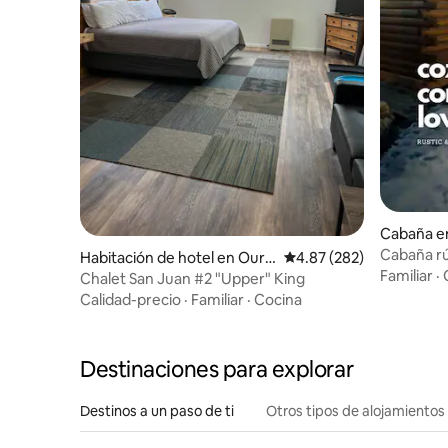
Cabaña e
Cabaña rú
Habitación de hotel en Oura
Calificación promedio: 
4.87 (282)
Familiar
·
y
Chalet San Juan #2 "Upper" King
Calidad-precio
·
Familiar
·
Cocina
Destinaciones para explorar
Destinos a un paso de ti
Otros tipos de alojamientos