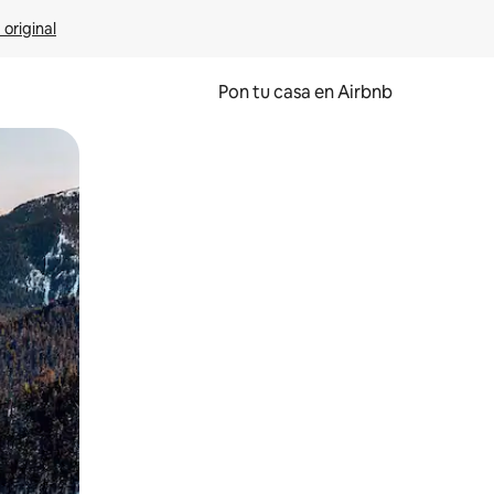
 original
Pon tu casa en Airbnb
o o desliza el dedo.