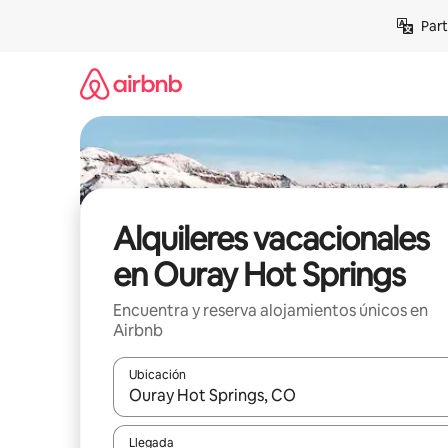
Omite
Part
el
contenido
Alquileres vacacionales
en Ouray Hot Springs
Encuentra y reserva alojamientos únicos en
Airbnb
Ubicación
Cuando los resultados estén disponibles, navega co
Llegada