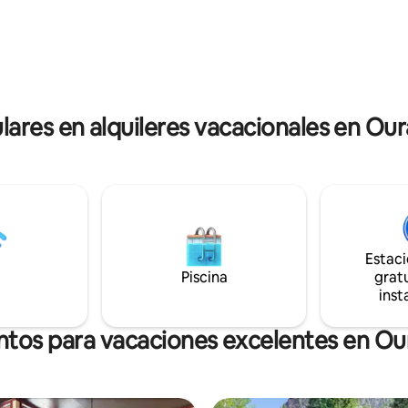
incluye un garaje de gran tama
bosque. Relájate en la terraza,
dos coches y toda la casa fue 
e las comidas en la cocina
en septiembre de 2023. Bañera de
e equipada y relájate en los
hidromasaje disponible (compa
s dormitorios.
la unidad inferior).
lares en alquileres vacacionales en Ou
Estac
Piscina
gratu
inst
ntos para vacaciones excelentes en Ou