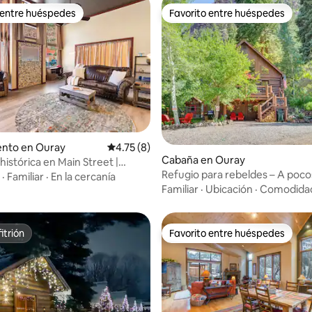
 entre huéspedes
Favorito entre huéspedes
 entre huéspedes
Favorito entre huéspedes
io: 5 de 5, 25 reseñas
nto en Ouray
Calificación promedio: 4.75 de 5, 8 reseñas
4.75 (8)
Cabaña en Ouray
istórica en Main Street |
Refugio para rebeldes – A poc
para parejas
·
Familiar
·
En la cercanía
de la calle principal
Familiar
·
Ubicación
·
Comodida
itrión
Favorito entre huéspedes
itrión
Favorito entre huéspedes