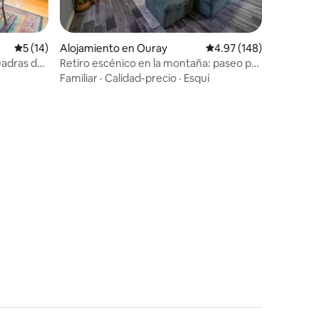
Calificación promedio: 5 de 5, 14 reseñas
5 (14)
Alojamiento en Ouray
Calificación promedio: 
4.97 (148)
uadras del
Retiro escénico en la montaña: paseo por
el centro y jacuzzi
Familiar
·
Calidad-precio
·
Esquí