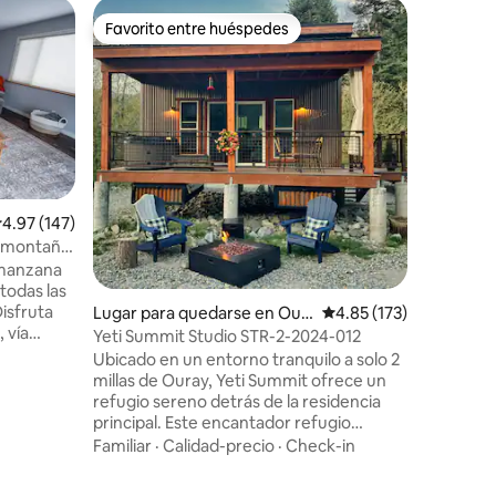
Casa ado
Favorito entre huéspedes
Favorit
rido
Favorito entre huéspedes
Favorit
¡Lo mejor
servicios 
Esta cas
construcc
vistas pi
comodidad
balcón or
Calidad-
increíble 
sueño
Juan. Pa
sumergir
alificación promedio: 4.97 de 5, 147 reseñas
4.97 (147)
Ouray o s
la montaña
comprar. 
je
 manzana
o retiro
todas las
privado y comu
Disfruta
Lugar para quedarse en Our
Calificación promedio: 
4.85 (173)
artificial
 vía
ay
Yeti Summit Studio STR-2-2024-012
¡tendrás 
lo y
Ubicado en un entorno tranquilo a solo 2
millas de Ouray, Yeti Summit ofrece un
illas de
refugio sereno detrás de la residencia
)
principal. Este encantador refugio
 de
cuenta con una lujosa cama tamaño king,
Familiar
·
Calidad-precio
·
Check-in
ar de tu
una bañera de hidromasaje privada y una
terraza panorámica perfecta para