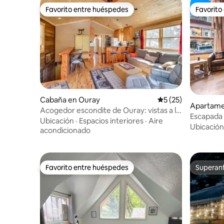
Favorito entre huéspedes
Favorito
Favorito entre huéspedes
Favorito
Cabaña en Ouray
Calificación promed
5 (25)
Apartame
Acogedor escondite de Ouray: vistas a la
Escapada h
montaña, a pocos pasos de Main
Ubicación
·
Espacios interiores
·
Aire
Perfecta 
Ubicación
acondicionado
Favorito entre huéspedes
Superanf
Favorito entre huéspedes
Superanf