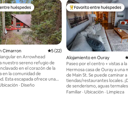
 entre huéspedes
Favorito entre huéspedes
 entre huéspedes
Favorito entre huéspedes prefe
n Cimarron
Calificación promedio: 5 de 5, 22 reseñas
5 (22)
iangular en Arrowhead
Alojamiento en Ouray
C
a nuestro sereno refugio de
Paseo por el centro + vistas a 
nclavado en el corazón de la
+ bañera de hidromasaje + gara
Hermosa casa de Ouray a una
a en la comunidad de
de Main St. Se puede caminar a 
. Esta escapada ofrece una
tiendas/restaurantes locales. ¡
rfecta de encanto rústico y
Ubicación
·
Diseño
de senderismo, aguas termales,
d moderna, proporcionando
ferrata, jeeping, escalada en hie
Familiar
·
Ubicación
·
Limpieza
encia inolvidable para los
mucho más! -300 pies de Twin Peaks Hot
s de la naturaleza o las familias
Springs (a 1 minuto a pie). -.03 m
n pasar tiempo de calidad
Ouray Brewery (6 minutos a pie
Plataforma exterior y muebles
 sala de estar de planta abierta
exterior para sentarse y disfrut
les en madera y grandes
café con vistas increíbles. Esta unidad
 4.97 de 5, 35 reseñas
s que ofrecen impresionantes