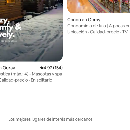
Condo en Ouray
Condominio de lujo | A pocas c
centro | Terraza privada
Ubicación
·
Calidad-precio
·
TV
n Ouray
Calificación promedio: 4.92 de 5, 154 reseñas
4.92 (154)
stica (máx.: 4) - Mascotas y spa
4.87 de 5, 282 reseñas
Calidad-precio
·
En solitario
Los mejores lugares de interés más cercanos