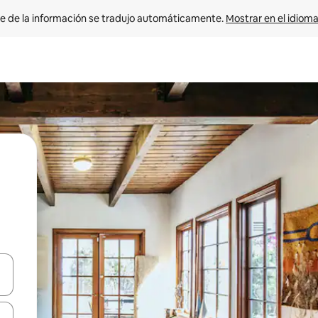
e de la información se tradujo automáticamente. 
Mostrar en el idioma
n las teclas de flecha hacia arriba y hacia abajo o explora con el tact