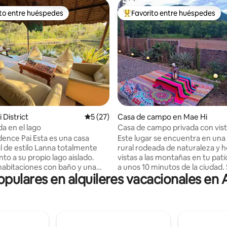
ito entre huéspedes
Favorito entre huéspedes
 entre huéspedes preferido
Favorito entre huéspedes prefe
io: 5 de 5, 10 reseñas
i District
Calificación promedio: 5 de 5, 27 reseñas
5 (27)
Casa de campo en Mae Hi
ada en el lago
Casa de campo privada con vista
montaña
i Esta es una casa
Este lugar se encuentra en una
al de estilo Lanna totalmente
rural rodeada de naturaleza y
nto a su propio lago aislado.
vistas a las montañas en tu pati
habitaciones con baño y una
a unos 10 minutos de la ciudad. 
populares en alquileres vacacionales en
raza sobre el agua, es ideal
coche, ¡la casa privada aislada e
jas, familias o grupos pequeños.
Con una mezcla de decoración
de una cocina totalmente
puedes visitar muchas atracci
 servicios completos, interiores
locales cercanas. Perfecto para
 servicio de cinco estrellas,
amantes del canto de los pájaro
ering opcional. Ubicado en
despierta un café por la mañan