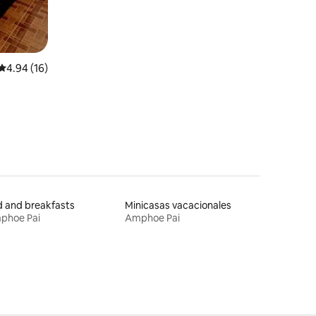
Calificación promedio: 4.94 de 5, 16 reseñas
4.94 (16)
 and breakfasts
Minicasas vacacionales
phoe Pai
Amphoe Pai