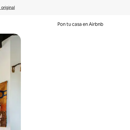
 original
Pon tu casa en Airbnb
o o desliza el dedo.