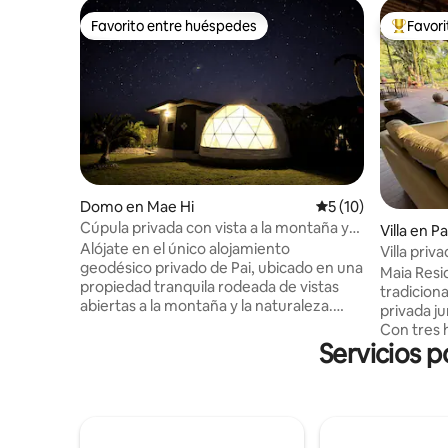
Favorito entre huéspedes
Favor
Favorito entre huéspedes
Favorito
Domo en Mae Hi
Calificación promed
5 (10)
Cúpula privada con vista a la montaña y
Villa en Pa
piscina natural | Pai
Alójate en el único alojamiento
Villa priv
geodésico privado de Pai, ubicado en una
Maia Residence Pa
propiedad tranquila rodeada de vistas
tradicion
abiertas a la montaña y la naturaleza.
privada ju
Con solo dos cúpulas en el lugar, los
Con tres 
huéspedes comparten el acceso
Servicios 
amplia ter
exclusivo a una piscina natural de 16
para pare
metros y a una espaciosa sala al aire libre
Disfruta 
de 8 metros. No se permiten visitantes
equipada,
externos, eventos ni fiestas. Cada domo
elegantes,
incluye aire acondicionado, un baño
jardines y cat