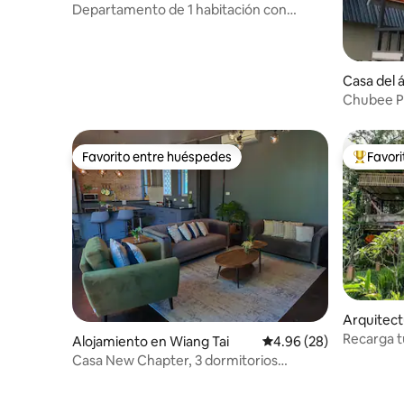
Departamento de 1 habitación con
curaduría artística en la calle principal de
Pai: Alojamiento n.º 1
Casa del á
Chubee P
Favorito entre huéspedes
Favor
Favorito entre huéspedes
Favorito
Arquitect
Recarga t
Alojamiento en Wiang Tai
Calificación promedio:
4.96 (28)
plena nat
Casa New Chapter, 3 dormitorios
grandes, a 1,5 km del centro