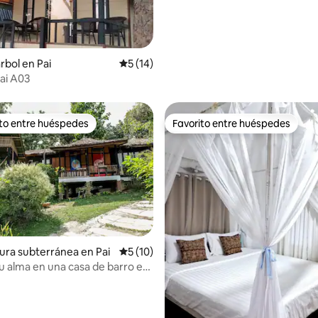
Soho»
rbol en Pai
Calificación promedio: 5 de 5, 14 reseñas
5 (14)
ai A03
ito entre huéspedes
Favorito entre huéspedes
 entre huéspedes preferido
Favorito entre huéspedes
ura subterránea en Pai
Calificación promedio: 5 de 5, 10 reseñas
5 (10)
u alma en una casa de barro en
 4.96 de 5, 28 reseñas
uraleza