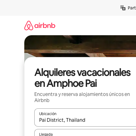
Omite
Part
el
contenido
Alquileres vacacionales
en Amphoe Pai
Encuentra y reserva alojamientos únicos en
Airbnb
Ubicación
Cuando los resultados estén disponibles, navega co
Llegada