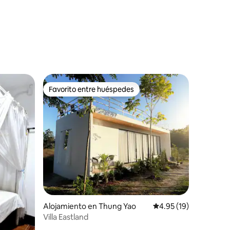
Favorito entre huéspedes
Favorito entre huéspedes
Alojamiento en Thung Yao
Calificación promedio:
4.95 (19)
Villa Eastland