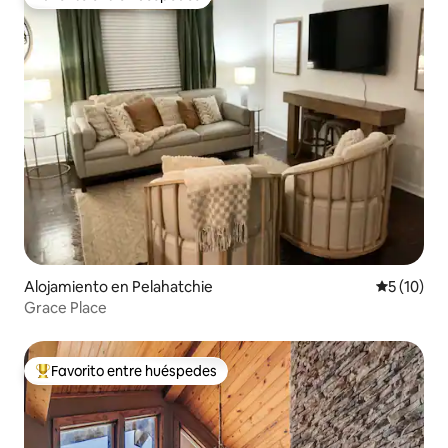
Favorito entre huéspedes
Alojamiento en Pelahatchie
Calificaci
5 (10)
Grace Place
Favorito entre huéspedes
Favorito entre huéspedes preferido