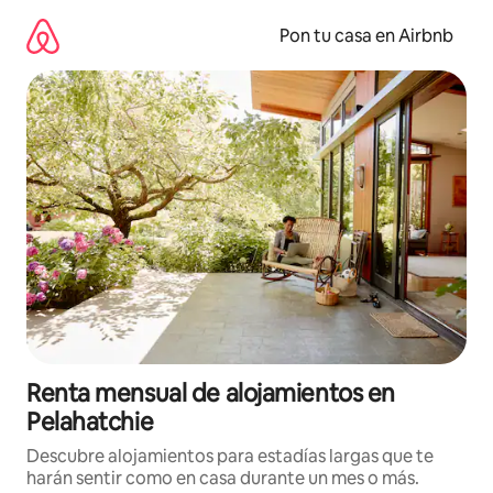
Omite
el
Pon tu casa en Airbnb
contenido
Renta mensual de alojamientos en
Pelahatchie
Descubre alojamientos para estadías largas que te
harán sentir como en casa durante un mes o más.