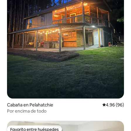
Cabaña en Pelahatchie
Calificación p
4.96 (96)
Por encima de todo
Favorito entre huéspedes