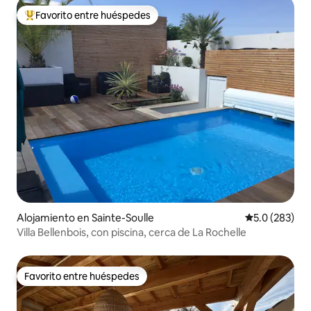
Favorito entre huéspedes
Favorito entre huéspedes preferido
Alojamiento en Sainte-Soulle
Calificación 
5.0 (283)
Villa Bellenbois, con piscina, cerca de La Rochelle
Favorito entre huéspedes
Favorito entre huéspedes