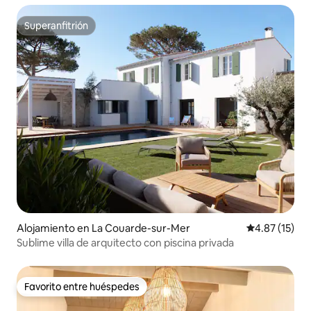
Superanfitrión
Superanfitrión
Alojamiento en La Couarde-sur-Mer
Calificación 
4.87 (15)
Sublime villa de arquitecto con piscina privada
Favorito entre huéspedes
Favorito entre huéspedes