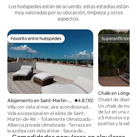
Los huéspedes están de acuerdo: estas estadías están
muy valoradas por su ubicación, limpieza y otros
aspectos.
Favorito entre huéspedes
Superanfitrión
Favorito entre huéspedes
Superanfitrión
Chalé en Longevil
Chalet de diseñado
Alojamiento en Saint-Martin-d
Calificación promedio: 4.8 de 
4.8 (10)
de la playa • Sauna
Un chalé de mader
e-Ré
Villa con vista al mar, aire acondicionado
de luz en una zon
en toda la casa, piscina climatizada,
Vida excepcional en el islote de Saint-
a 5 minutos a pie d
sauna, gimnasio
Martin-de-Ré: - Totalmente climatizado -
puertas y la sala d
Alberca privada climatizada - Terraza en
perfección con la t
la azotea con vista al mar - Sauna de
aroma de los pino
infrarrojos Vistas únicas y espacios al aire