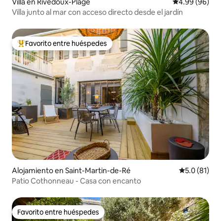
Villa en Rivedoux-Plage
Calificación p
4.99 (96)
Villa junto al mar con acceso directo desde el jardín
Favorito entre huéspedes
Favorito entre huéspedes preferido
Alojamiento en Saint-Martin-de-Ré
Calificación
5.0 (81)
Patio Cothonneau - Casa con encanto
Favorito entre huéspedes
Favorito entre huéspedes