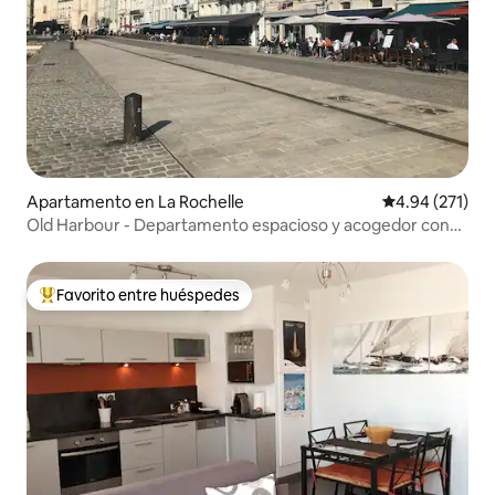
Apartamento en La Rochelle
Calificación p
4.94 (271)
Old Harbour - Departamento espacioso y acogedor con
aire acondicionado
Favorito entre huéspedes
Favorito entre huéspedes preferido