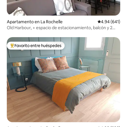
Apartamento en La Rochelle
Calificación pr
4.94 (641)
Old Harbour, + espacio de estacionamiento, balcón y 2
bicicletas
Favorito entre huéspedes
Favorito entre huéspedes preferido