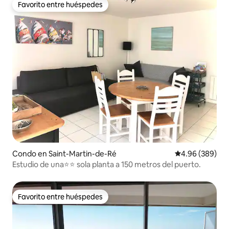
Favorito entre huéspedes
Favorito entre huéspedes
Condo en Saint-Martin-de-Ré
Calificación pr
4.96 (389)
Estudio de una⭐️⭐️ sola planta a 150 metros del puerto.
Favorito entre huéspedes
Favorito entre huéspedes