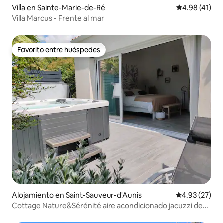
Villa en Sainte-Marie-de-Ré
Calificación 
4.98 (41)
Villa Marcus - Frente al mar
Favorito entre huéspedes
Favorito entre huéspedes
Alojamiento en Saint-Sauveur-d'Aunis
Calificación 
4.93 (27)
Cottage Nature&Sérénité aire acondicionado jacuzzi de
abril a septiembre