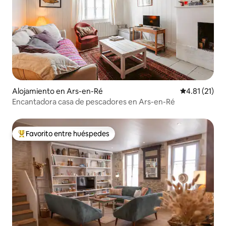
Alojamiento en Ars-en-Ré
Calificación 
4.81 (21)
Encantadora casa de pescadores en Ars-en-Ré
Favorito entre huéspedes
Favorito entre huéspedes preferido