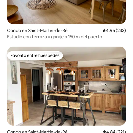
Condo en Saint-Martin-de-Ré
Calificación pr
4.95 (233)
Estudio con terraza y garaje a 150 m del puerto
Favorito entre huéspedes
Favorito entre huéspedes
Condo en Saint-Martin-de-Ré
Calificación p
4.84 (221)