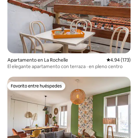
Apartamento en La Rochelle
Calificación p
4.94 (173)
El elegante apartamento con terraza · en pleno centro
Favorito entre huéspedes
Favorito entre huéspedes