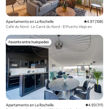
Apartamento en La Rochelle
Calificación pr
4.97 (108)
Café du Nord · Le Carré du Nord - El Puerto Viejo en
Favorito entre huéspedes
Favorito entre huéspedes
Apartamento en La Rochelle
Calificación p
4.93 (111)