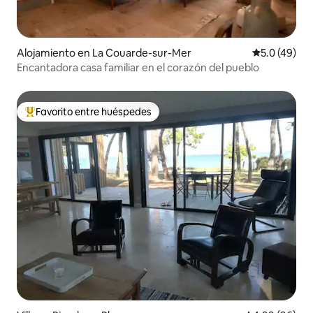
Alojamiento en La Couarde-sur-Mer
Calificación
5.0 (49)
Encantadora casa familiar en el corazón del pueblo
Favorito entre huéspedes
Favorito entre huéspedes preferido