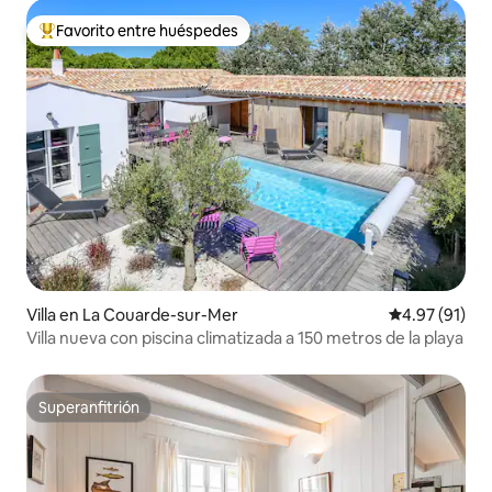
Favorito entre huéspedes
Favorito entre huéspedes preferido
Villa en La Couarde-sur-Mer
Calificación 
4.97 (91)
Villa nueva con piscina climatizada a 150 metros de la playa
Superanfitrión
Superanfitrión