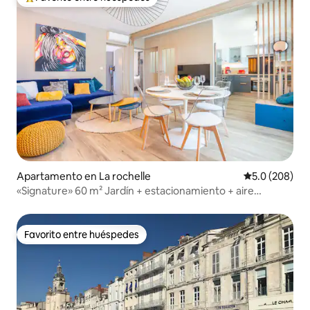
Favorito entre huéspedes preferido
Apartamento en La rochelle
Calificación p
5.0 (208)
«Signature» 60 m² Jardín + estacionamiento + aire
acondicionado, Wi-Fi + Netflix
Favorito entre huéspedes
Favorito entre huéspedes