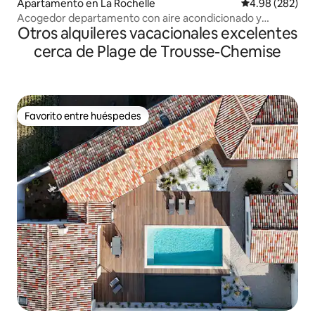
Apartamento en La Rochelle
Calificación pr
4.98 (282)
Acogedor departamento con aire acondicionado y
Otros alquileres vacacionales excelentes
estacionamiento Clasificado 3*
cerca de Plage de Trousse-Chemise
Favorito entre huéspedes
Favorito entre huéspedes