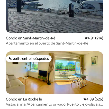
Condo en Saint-Martin-de-Ré
Calificación p
4.91 (214)
Apartamento en el puerto de Saint-Martin-de-Ré
Favorito entre huéspedes
Favorito entre huéspedes
Condo en La Rochelle
Calificación pr
4.89 (526)
Vistas al mar/Aparcamiento privado. Puerto viejo-playa a
15' a pie.