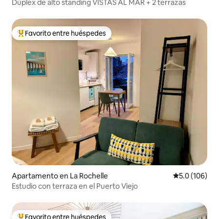
Dúplex de alto standing VISTAS AL MAR + 2 terrazas
Favorito entre huéspedes
Favorito entre huéspedes preferido
Apartamento en La Rochelle
Calificación 
5.0 (106)
Estudio con terraza en el Puerto Viejo
Favorito entre huéspedes