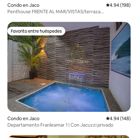
Condo en Jaco
Calificación pr
4.94 (198)
Penthouse FRENTE AL MAR/VISTAS/terraza
privada/Piscina
Favorito entre huéspedes
Favorito entre huéspedes
Condo en Jaco
Calificación pr
4.94 (148)
Departamento Franleamar 1 | Con Jacuzzi privado