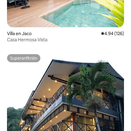
Villa en Jaco
Calificación pr
4.94 (126)
Casa Hermosa Vista
Superanfitrión
Superanfitrión