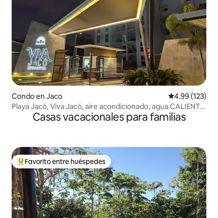
Condo en Jaco
Calificación p
4.99 (123)
Playa Jacó, Viva Jacó, aire acondicionado, agua CALIENTE,
Casas vacacionales para familias
3 piscinas, barbacoa
Favorito entre huéspedes
Favorito entre huéspedes preferido