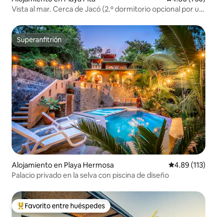
Vista al mar. Cerca de Jacó (2.º dormitorio opcional por un
costo adicional)
Superanfitrión
Superanfitrión
Alojamiento en Playa Hermosa
Calificación p
4.89 (113)
Palacio privado en la selva con piscina de diseño
Favorito entre huéspedes
Favorito entre huéspedes preferido