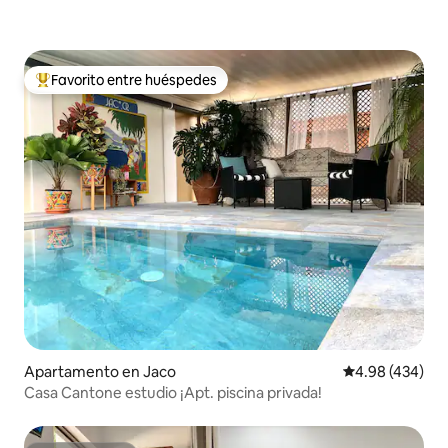
Favorito entre huéspedes
Favorito entre huéspedes preferido
Apartamento en Jaco
Calificación pr
4.98 (434)
Casa Cantone estudio ¡Apt. piscina privada!