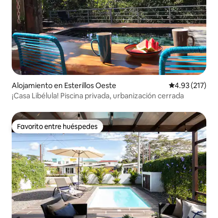
Alojamiento en Esterillos Oeste
Calificación p
4.93 (217)
¡Casa Libélula! Piscina privada, urbanización cerrada
Favorito entre huéspedes
Favorito entre huéspedes