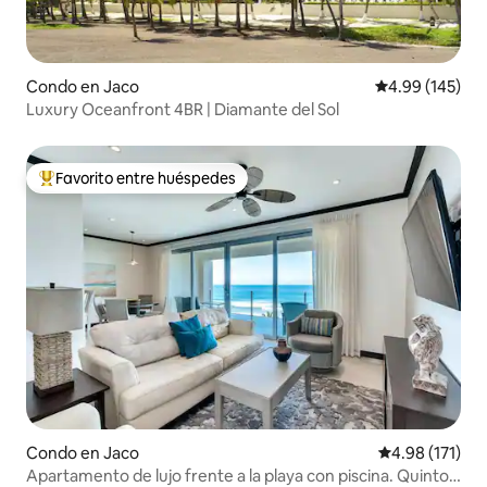
Condo en Jaco
Calificación pr
4.99 (145)
Luxury Oceanfront 4BR | Diamante del Sol
Favorito entre huéspedes
Favorito entre huéspedes preferido
Condo en Jaco
Calificación p
4.98 (171)
Apartamento de lujo frente a la playa con piscina. Quinto