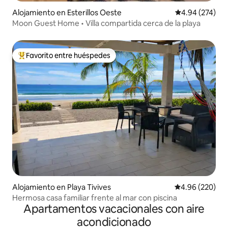
Alojamiento en Esterillos Oeste
Calificación pr
4.94 (274)
Moon Guest Home • Villa compartida cerca de la playa
Favorito entre huéspedes
Favorito entre huéspedes preferido
Alojamiento en Playa Tivives
Calificación pr
4.96 (220)
Hermosa casa familiar frente al mar con piscina
Apartamentos vacacionales con aire
acondicionado