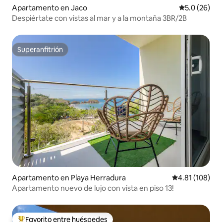
Apartamento en Jaco
Calificación
5.0 (26)
Despiértate con vistas al mar y a la montaña 3BR/2B
Superanfitrión
Superanfitrión
Apartamento en Playa Herradura
Calificación p
4.81 (108)
Apartamento nuevo de lujo con vista en piso 13!
Favorito entre huéspedes