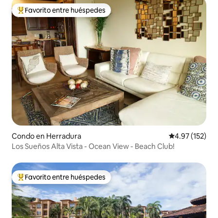
Favorito entre huéspedes
Favorito entre huéspedes preferido
Condo en Herradura
Calificación p
4.97 (152)
Los Sueños Alta Vista - Ocean View - Beach Club!
Favorito entre huéspedes
Favorito entre huéspedes preferido