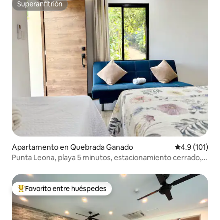
Superanfitrión
Superanfitrión
Apartamento en Quebrada Ganado
Calificación 
4.9 (101)
Punta Leona, playa 5 minutos, estacionamiento cerrado,
aire acondicionado, TV, WiFi
Favorito entre huéspedes
Favorito entre huéspedes preferido