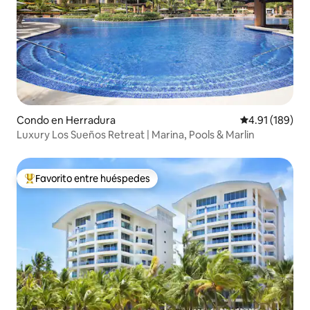
Condo en Herradura
Calificación p
4.91 (189)
Luxury Los Sueños Retreat | Marina, Pools & Marlin
Favorito entre huéspedes
Favorito entre huéspedes preferido