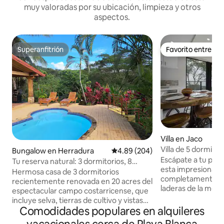
muy valoradas por su ubicación, limpieza y otros
aspectos.
Superanfitrión
Favorito entre h
Superanfitrión
Favorito entre h
Villa en Jaco
Villa de 5 dormitor
Bungalow en Herradura
Calificación promedio: 4.89 de 5
4.89 (204)
panorámica al ma
Escápate a tu prop
Tu reserva natural: 3 dormitorios, 8
esta impresionante 
camas, piscina privada
Hermosa casa de 3 dormitorios
completamente nu
recientemente renovada en 20 acres del
laderas de la mon
espectacular campo costarricense, que
para ofrecer el eq
incluye selva, tierras de cultivo y vistas
exclusividad, como
Comodidades populares en alquileres
panorámicas. Situado en el lado Pacífico
natural, este refu
de Costa Rica, a solo 5 minutos en coche