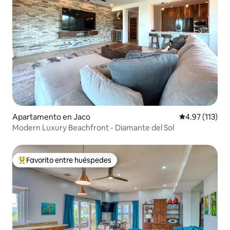
Apartamento en Jaco
Calificación p
4.97 (113)
Modern Luxury Beachfront - Diamante del Sol
Favorito entre huéspedes
Favorito entre huéspedes preferido