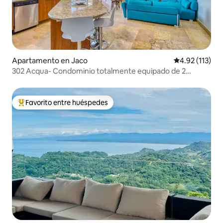
Apartamento en Jaco
Calificación p
4.92 (113)
302 Acqua- Condominio totalmente equipado de 2
dormitorios y 2 baños
Favorito entre huéspedes
Favorito entre huéspedes preferido