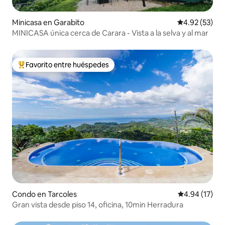
Minicasa en Garabito
Calificación 
4.92 (53)
MINICASA única cerca de Carara - Vista a la selva y al mar
Favorito entre huéspedes
Favorito entre huéspedes preferido
Condo en Tarcoles
Calificación 
4.94 (17)
Gran vista desde piso 14, oficina, 10min Herradura