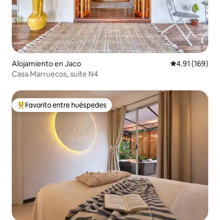
Alojamiento en Jaco
Calificación p
4.91 (169)
Casa Marruecos, suite N4
Favorito entre huéspedes
Favorito entre huéspedes preferido