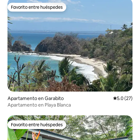
Favorito entre huéspedes
Favorito entre huéspedes
Apartamento en Garabito
Calificación
5.0 (27)
Apartamento en Playa Blanca
Favorito entre huéspedes
Favorito entre huéspedes