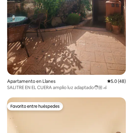
Apartamento en Llanes
Calificación
5.0 (48)
SALITRE EN EL CUERA amplio luz adaptado🧑🏼‍🦽
Favorito entre huéspedes
Favorito entre huéspedes