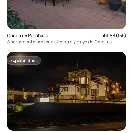
Condo en Ruilobuca
Calificación pr
4.88 (165)
Apartamento próximo al centro y playa de Comillas
Superanfitrión
Superanfitrión