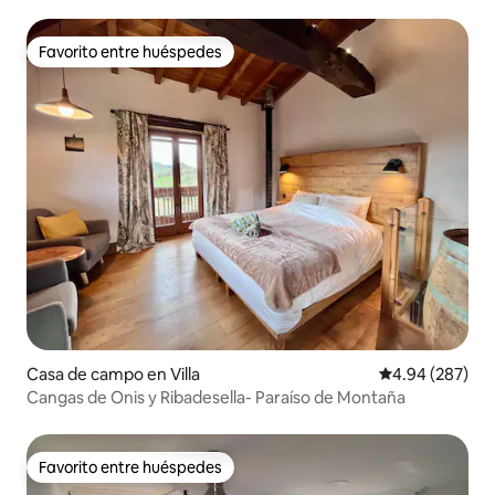
Favorito entre huéspedes
Favorito entre huéspedes
Casa de campo en Villa
Calificación pr
4.94 (287)
Cangas de Onis y Ribadesella- Paraíso de Montaña
Favorito entre huéspedes
Favorito entre huéspedes