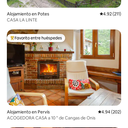
Alojamiento en Potes
Calificación p
4.92 (211)
CASA LA LINTE
Favorito entre huéspedes
Favorito entre huéspedes preferido
Alojamiento en Pervís
Calificación pr
4.94 (202)
ACOGEDORA CASA a 10 " de Cangas de Onis