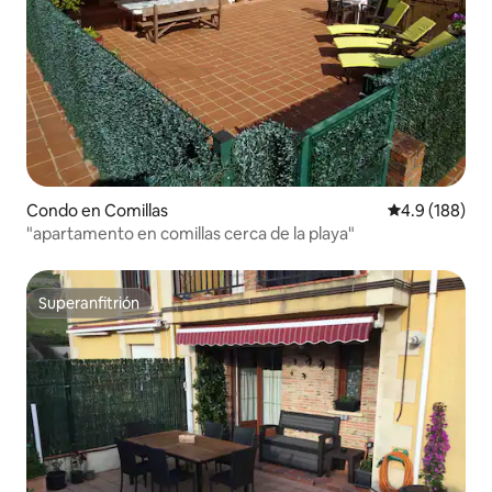
Condo en Comillas
Calificación 
4.9 (188)
"apartamento en comillas cerca de la playa"
Superanfitrión
Superanfitrión