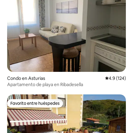
Condo en Asturias
Calificación 
4.9 (124)
Apartamento de playa en Ribadesella
Favorito entre huéspedes
Favorito entre huéspedes