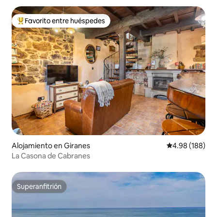
Favorito entre huéspedes
Favorito entre huéspedes preferido
Alojamiento en Giranes
Calificación pr
4.98 (188)
La Casona de Cabranes
Superanfitrión
Superanfitrión