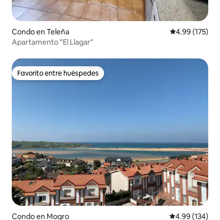
Condo en Teleña
Calificación p
4.99 (175)
Apartamento "El Llagar"
Favorito entre huéspedes
Favorito entre huéspedes
Condo en Mogro
Calificación pr
4.99 (134)