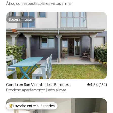
Ático con espectaculares vistas al mar
Superanfitrión
Superanfitrión
Condo en San Vicente de la Barquera
Calificación pr
4.84 (154)
Precioso apartamento junto al mar
Favorito entre huéspedes
Favorito entre huéspedes preferido