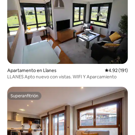
Apartamento en Llanes
Calificación p
4.92 (191)
LLANES Apto nuevo con vistas. WIFI Y Aparcamiento
Superanfitrión
Superanfitrión