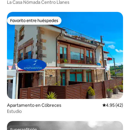
La Casa Nómada Centro Llanes
Favorito entre huéspedes
Favorito entre huéspedes
Apartamento en Cóbreces
Calificación 
4.95 (42)
Estudio
Superanfitrión