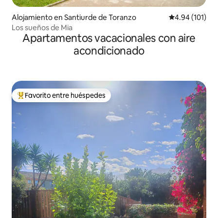
Alojamiento en Santiurde de Toranzo
Calificación p
4.94 (101)
Los sueños de Mia
Apartamentos vacacionales con aire
acondicionado
Favorito entre huéspedes
Favorito entre huéspedes preferido