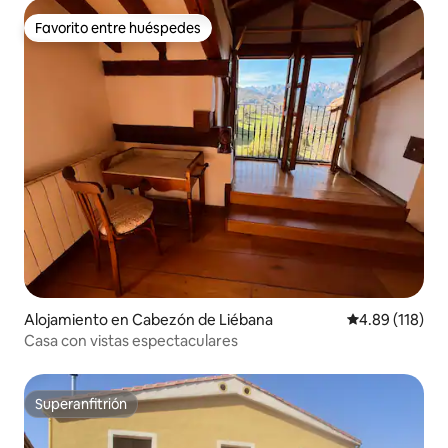
Favorito entre huéspedes
Favorito entre huéspedes
Alojamiento en Cabezón de Liébana
Calificación p
4.89 (118)
Casa con vistas espectaculares
Superanfitrión
Superanfitrión