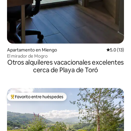
Apartamento en Miengo
Calificación
5.0 (13)
El mirador de Mogro
Otros alquileres vacacionales excelentes
cerca de Playa de Toró
Favorito entre huéspedes
Favorito entre huéspedes preferido