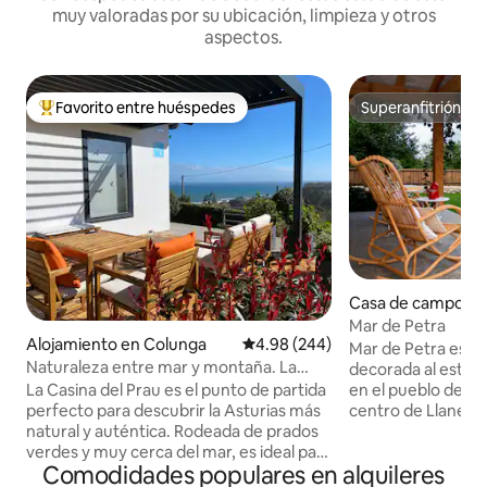
muy valoradas por su ubicación, limpieza y otros
aspectos.
Favorito entre huéspedes
Superanfitrión
Favorito entre huéspedes preferido
Superanfitrión
Casa de campo en
Mar de Petra
Alojamiento en Colunga
Calificación promedio: 4.98 de 5
4.98 (244)
Mar de Petra es u
Naturaleza entre mar y montaña. La
decorada al estilo rúst
casina del Prau
La Casina del Prau es el punto de partida
en el pueblo de Par
perfecto para descubrir la Asturias más
centro de Llanes s
natural y auténtica. Rodeada de prados
burros y vacas. Lo
verdes y muy cerca del mar, es ideal para
encuentra en una 
Comodidades populares en alquileres
amantes del senderismo, el surf y la
dentro del concejo. Su zona de por