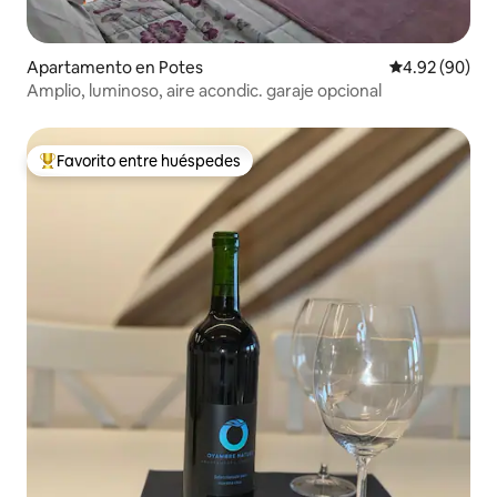
Apartamento en Potes
Calificación p
4.92 (90)
Amplio, luminoso, aire acondic. garaje opcional
Favorito entre huéspedes
Favorito entre huéspedes preferido