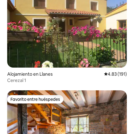
Alojamiento en Llanes
Calificación p
4.83 (191)
Cerezal 1
Favorito entre huéspedes
Favorito entre huéspedes