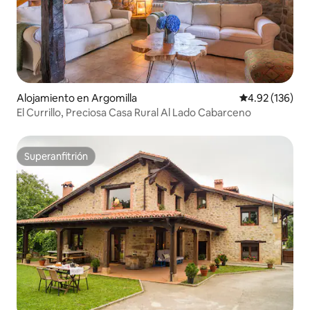
Alojamiento en Argomilla
Calificación p
4.92 (136)
El Currillo, Preciosa Casa Rural Al Lado Cabarceno
Superanfitrión
Superanfitrión