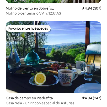
Molino de viento en Sobrefoz
Calificación pr
4.94 (307)
Molino bicentenario VV n. 1237 AS
Favorito entre huéspedes
Favorito entre huéspedes
Casa de campo en Piedrafita
Calificación pr
4.94 (247)
Casa Nela - Un rincón especial de Asturias