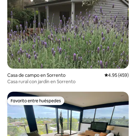
Casa de campo en Sorrento
Calificación pr
4.95 (459)
Casa rural con jardín en Sorrento
Favorito entre huéspedes
Favorito entre huéspedes