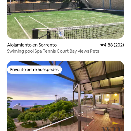
Alojamiento en Sorrento
Calificación pr
4.88 (202)
Swiming pool Spa Tennis Court Bay views Pets
Favorito entre huéspedes
Favorito entre huéspedes