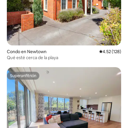
Condo en Newtown
Calificación p
4.52 (128)
Qué esté cerca de la playa
Superanfitrión
Superanfitrión