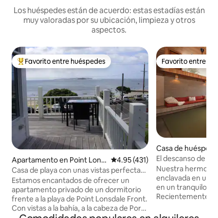
Los huéspedes están de acuerdo: estas estadías están
muy valoradas por su ubicación, limpieza y otros
aspectos.
Favorito entre huéspedes
Favorito entre h
Favorito entre huéspedes preferido
Favorito entre h
Casa de huéspede
uay
El descanso de Ella
Apartamento en Point Lons
Calificación promedio: 4.95 de 5
4.95 (431)
Nuestra hermosa vil
dale
Casa de playa con unas vistas perfectas
enclavada en una 
al mar
Estamos encantados de ofrecer un
en un tranquilo bol
apartamento privado de un dormitorio
Recientemente co
frente a la playa de Point Lonsdale Front.
arquitecto local, 
Con vistas a la bahía, a la cabeza de Port
de 2 dormitorios e
Phillip Bay y a los canales de navegación,