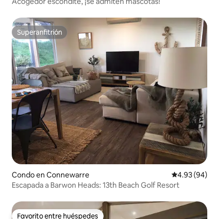
Acogedor escondite, ¡se admiten mascotas!
Superanfitrión
Superanfitrión
Condo en Connewarre
Calificación p
4.93 (94)
Escapada a Barwon Heads: 13th Beach Golf Resort
Favorito entre huéspedes