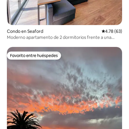
Condo en Seaford
Calificación 
4.78 (63)
Moderno apartamento de 2 dormitorios frente a una
playa de arena blanca y tranquila
Favorito entre huéspedes
Favorito entre huéspedes