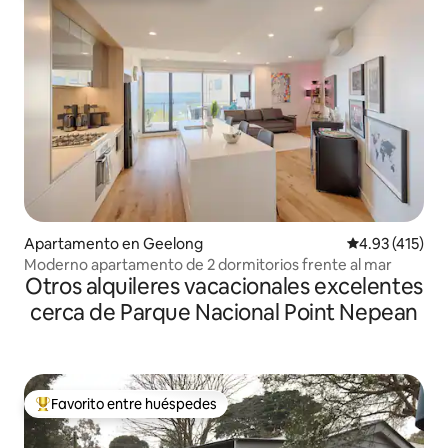
Apartamento en Geelong
Calificación p
4.93 (415)
Moderno apartamento de 2 dormitorios frente al mar
Otros alquileres vacacionales excelentes
cerca de Parque Nacional Point Nepean
Favorito entre huéspedes
Favorito entre huéspedes preferido