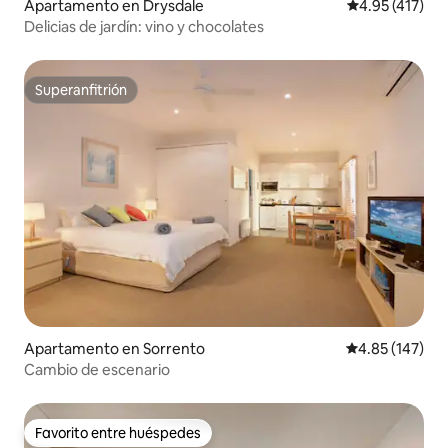
Apartamento en Drysdale
Calificación p
4.95 (417)
Delicias de jardín: vino y chocolates
Superanfitrión
Superanfitrión
Apartamento en Sorrento
Calificación p
4.85 (147)
Cambio de escenario
Favorito entre huéspedes
Favorito entre huéspedes