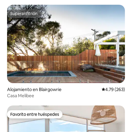
Superanfitrión
Superanfitrión
Alojamiento en Blairgowrie
Calificación pr
4.79 (263)
Casa Melibee
Favorito entre huéspedes
Favorito entre huéspedes