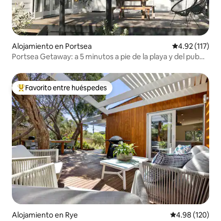
Alojamiento en Portsea
Calificación p
4.92 (117)
Portsea Getaway: a 5 minutos a pie de la playa y del pub
Portsea.
Favorito entre huéspedes
Favorito entre huéspedes preferido
Alojamiento en Rye
Calificación pr
4.98 (120)