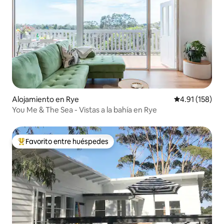
Alojamiento en Rye
Calificación p
4.91 (158)
You Me & The Sea - Vistas a la bahía en Rye
Favorito entre huéspedes
Favorito entre huéspedes preferido