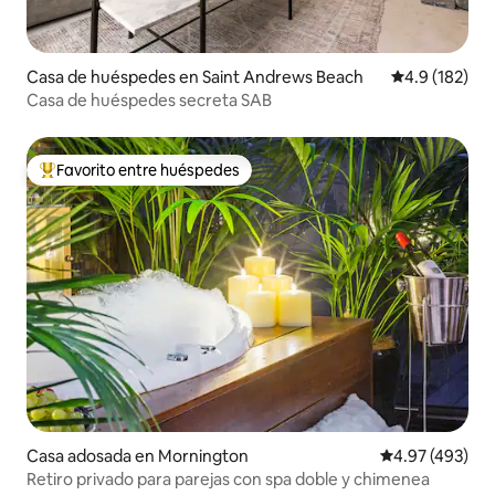
Casa de huéspedes en Saint Andrews Beach
Calificación 
4.9 (182)
Casa de huéspedes secreta SAB
Favorito entre huéspedes
Favorito entre huéspedes preferido
Casa adosada en Mornington
Calificación pr
4.97 (493)
Retiro privado para parejas con spa doble y chimenea