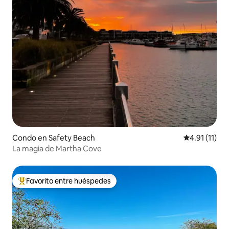
Condo en Safety Beach
Calificación 
4.91 (11)
La magia de Martha Cove
Favorito entre huéspedes
Favorito entre huéspedes preferido