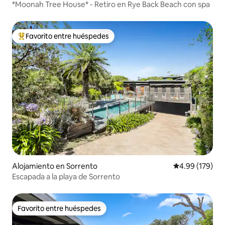
*Moonah Tree House* - Retiro en Rye Back Beach con spa
Favorito entre huéspedes
Favorito entre huéspedes preferido
Alojamiento en Sorrento
Calificación pr
4.99 (179)
Escapada a la playa de Sorrento
Favorito entre huéspedes
Favorito entre huéspedes