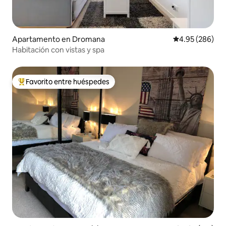
Apartamento en Dromana
Calificación pr
4.95 (286)
Habitación con vistas y spa
Favorito entre huéspedes
Favorito entre huéspedes preferido