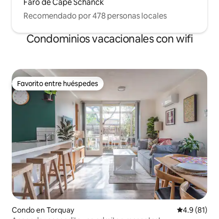
Faro de Cape Schanck
Recomendado por 478 personas locales
Condominios vacacionales con wifi
Favorito entre huéspedes
Favorito entre huéspedes
Condo en Torquay
Calificación
4.9 (81)