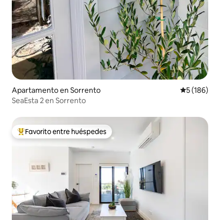
Apartamento en Sorrento
Calificació
5 (186)
SeaEsta 2 en Sorrento
Favorito entre huéspedes
Favorito entre huéspedes preferido