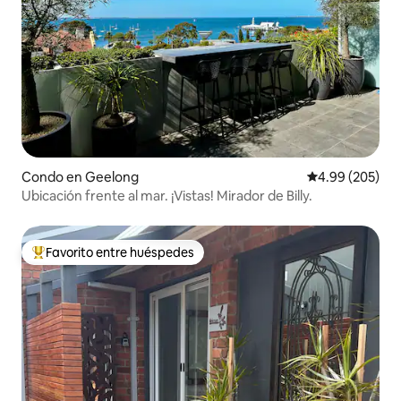
Condo en Geelong
Calificación pr
4.99 (205)
Ubicación frente al mar. ¡Vistas! Mirador de Billy.
Favorito entre huéspedes
Favorito entre huéspedes preferido