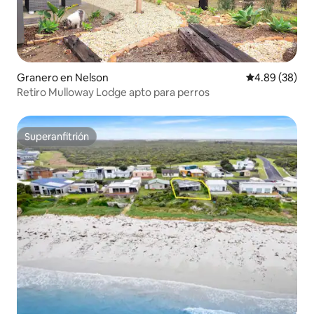
Granero en Nelson
Calificación p
4.89 (38)
Retiro Mulloway Lodge apto para perros
Superanfitrión
Superanfitrión