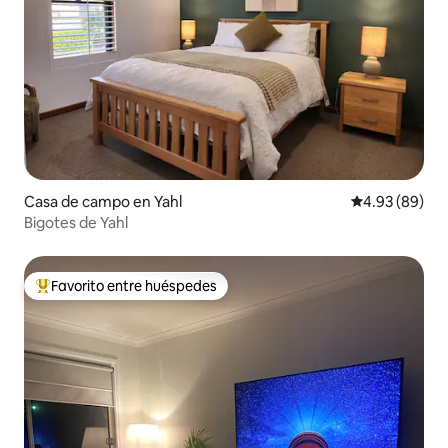
Casa de campo en Yahl
Calificación p
4.93 (89)
Bigotes de Yahl
Favorito entre huéspedes
Favorito entre huéspedes preferido