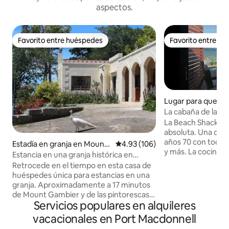
aspectos.
Favorito entre huéspedes
Favorito entre h
Favorito entre huéspedes
Favorito entre h
Lugar para quedar
penter Rocks
La cabaña de la pl
La Beach Shack es
absoluta. Una caba
años 70 con todos
Estadía en granja en Mount
Calificación promedio: 4.93 de 5
4.93 (106)
y más. La cocina/s
Schank
Estancia en una granja histórica en
principal tienen vis
Mount Gambier
Retrocede en el tiempo en esta casa de
dormitorio compacto 2 tiene u
huéspedes única para estancias en una
para niños. Baño 
granja. Aproximadamente a 17 minutos
el segundo dormito
de Mount Gambier y de las pintorescas
cama suministrada
Servicios populares en alquileres
playas de la Costa de Caliza. A 4,5 horas
microondas, freido
de Melbourne o Adelaide. Entre los
vacacionales en Port Macdonnell
ambiente familiar 
lugares de interés se encuentran el