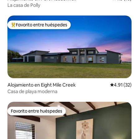
La casa de Polly
Favorito entre huéspedes
Favorito entre huéspedes preferido
Alojamiento en Eight Mile Creek
Calificación 
4.91 (32)
Casa de playa moderna
Favorito entre huéspedes
Favorito entre huéspedes