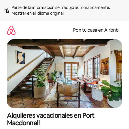
Omite
Parte de la información se tradujo automáticamente. 
el
Mostrar en el idioma original
contenido
Pon tu casa en Airbnb
Alquileres vacacionales en Port
Macdonnell