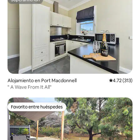
Superanfitrión
Alojamiento en Port Macdonnell
Calificación p
4.72 (313)
" A Wave From It All"
Favorito entre huéspedes
Favorito entre huéspedes