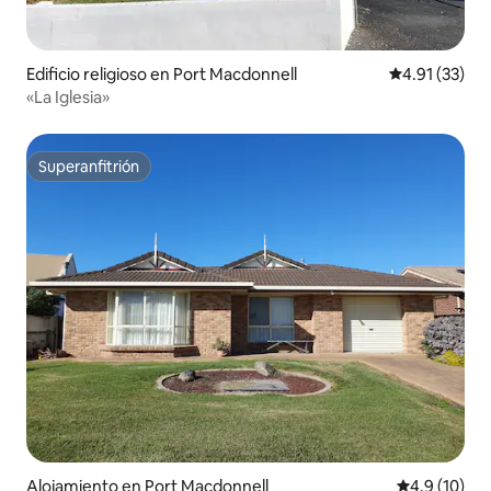
Edificio religioso en Port Macdonnell
Calificación 
4.91 (33)
«La Iglesia»
Superanfitrión
Superanfitrión
Alojamiento en Port Macdonnell
Calificación
4.9 (10)