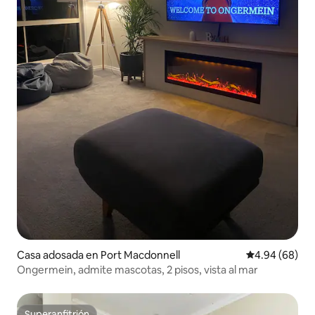
Casa adosada en Port Macdonnell
Calificación p
4.94 (68)
Ongermein, admite mascotas, 2 pisos, vista al mar
Superanfitrión