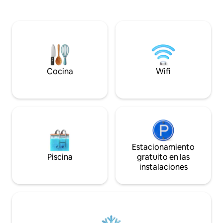
relájate y disfruta 
famoso Blue Lake, el sumidero de
es para 2 adultos y
Umpherstons, la región vinícola de
gratis. Se admite
Coonawarra, las cuevas fósiles de
pequeña tarifa. H
Narracoorte, los puertos históricos de
perros totalmente
Robe, Beachport y Port Macdonnell, con
entra por la puerta
hermosas playas y excelentes
posibilidades para pescar. Buceo en
cuevas y esnórquel. Nuevo centro
Cocina
Wifi
acuático climatizado, Centro de Artes
Escénicas Helpmann, Generaciones en
Jazz, Speedway.
Estacionamiento
Piscina
gratuito en las
instalaciones