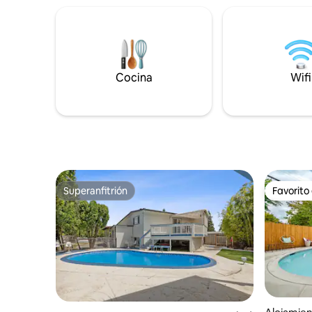
USD por perro).
televisor
chimenea 
BIPOC. El 
lavanderí
propietar
Cocina
acceso pr
Wifi
Wildernes
Portland 
Superanfitrión
Favorito
Superanfitrión
Favorito