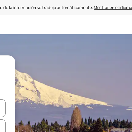
e de la información se tradujo automáticamente. 
Mostrar en el idioma
n las teclas de flecha hacia arriba y hacia abajo o explora con el tact