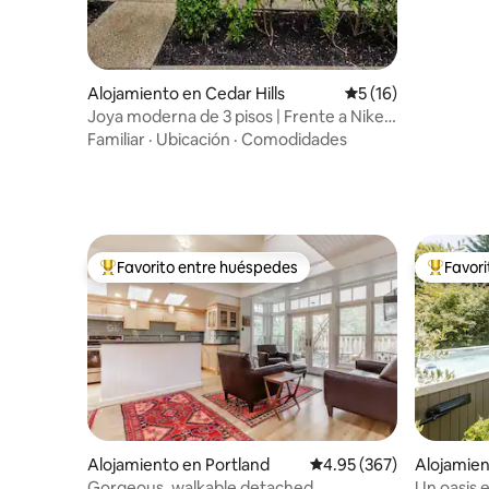
Alojamiento en Cedar Hills
Calificación promed
5 (16)
Joya moderna de 3 pisos | Frente a Nike |
Wifi de 1 GB
Familiar
·
Ubicación
·
Comodidades
Favorito entre huéspedes
Favor
Favorito entre huéspedes preferido
Favorito
Alojamiento en Portland
Calificación promedio: 
4.95 (367)
Alojamie
Gorgeous, walkable detached
Un oasis e