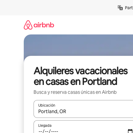
Omite
Part
el
contenido
Alquileres vacacionales
en casas en Portland
Busca y reserva casas únicas en Airbnb
Ubicación
Cuando los resultados estén disponibles, navega co
Llegada