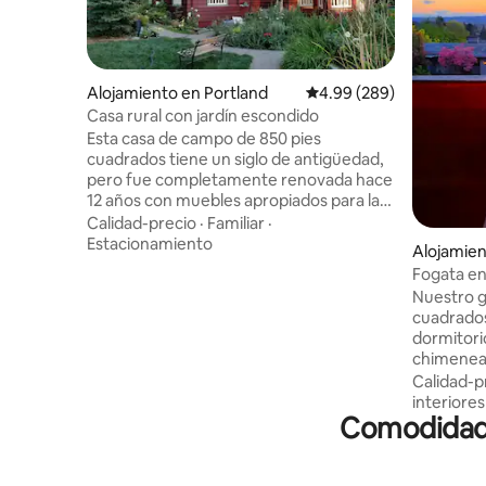
Alojamiento en Portland
Calificación promedio: 4
4.99 (289)
Casa rural con jardín escondido
Esta casa de campo de 850 pies
cuadrados tiene un siglo de antigüedad,
pero fue completamente renovada hace
12 años con muebles apropiados para la
época, lo que le da una sensación de
Calidad-precio
·
Familiar
·
época (y seguridad). Los productos del
Estacionamiento
Alojamien
desayuno, el arte, los libros y una estufa
Fogata en 
de leña la hacen acogedora. Se
libre
Nuestro g
encuentra en medio acre, por lo que hay
cuadrados
mucho espacio para los niños. Está en el
dormitorio
suroeste de Portland, a pocos minutos
chimenea,
del centro de la ciudad. Es tranquilo, ideal
gimnasio 
Calidad-p
para trabajar o de vacaciones. Una
pequeña 
interiores
chimenea al aire libre y jardines la hacen
Comodidades
completo,
única. Incluso hay una tirolina para niños.
de aire, 
También se admiten reuniones
individual
familiares. (Nota: Hay una tarifa de 60
entretenim