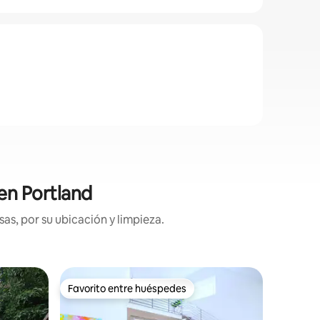
 en Portland
as, por su ubicación y limpieza.
Alojamie
Favorito entre huéspedes
Favor
rido
Favorito entre huéspedes
Favorit
ortland
Encantad
de comid
¡Te damos