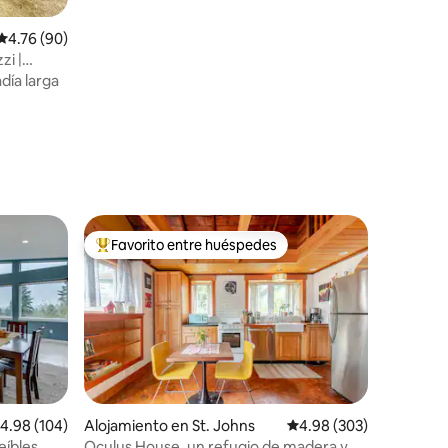
Calificación promedio: 4.76 de 5, 90 reseñas
4.76 (90)
zi |
día larga
Favorito entre huéspedes
rido
Favorito entre huéspedes preferido
alificación promedio: 4.98 de 5, 104 reseñas
4.98 (104)
Alojamiento en St. Johns
Calificación promedio: 
4.98 (303)
eíbles,
Oculus House, un refugio de madera y