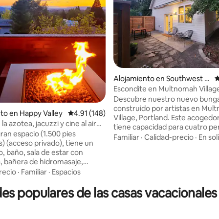
.99 de 5, 289 reseñas
Alojamiento en Southwest P
C
ortland
Escondite en Multnomah Villag
Descubre nuestro nuevo bung
construido por artistas en Mu
to en Happy Valley
Calificación promedio: 4.91 de 5, 148 reseñas
4.91 (148)
Village, Portland. Este acogedo
la azotea, jacuzzi y cine al aire
tiene capacidad para cuatro pe
ran espacio (1.500 pies
con una cama queen en la plan
Familiar
·
Calidad-precio
·
En sol
) (acceso privado), tiene un
superior y un sofá cama en la pl
, baño, sala de estar con
A pocos pasos encontrarás
 bañera de hidromasaje,
encantadoras cafeterías, tiend
completo, así como una cocina
recio
·
Familiar
·
Espacios
parque con rutas de senderism
con nevera de tamaño
parques para perros. Disfruta 
 populares de las casas vacacionales
 keurig, microondas, freidora
actividades locales como el bin
horno tostador, quemador
en patios que admiten mascota
 y lavandería. En la zona de
Completo con elementos esenc
iento al aire libre hay