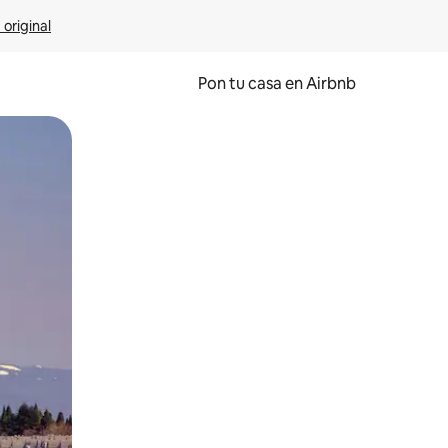
 original
Pon tu casa en Airbnb
o o desliza el dedo.