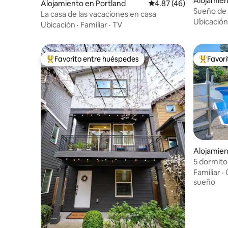
Alojamie
Alojamiento en Portland
Calificación promedio:
4.87 (46)
Sueño de l
La casa de las vacaciones en casa
climatiza
Ubicación
Ubicación
·
Familiar
·
TV
Favorito entre huéspedes
Favor
Favorito entre huéspedes preferido
Favorito
Alojamie
5 dormitor
de hidrom
Familiar
·
sueño