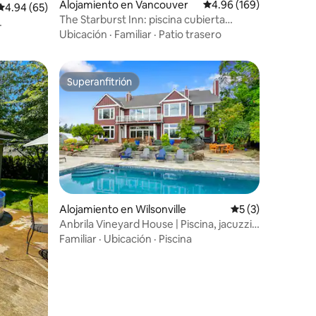
Alojamiento en Vancouver
Calificación promedio: 
4.96 (169)
Calificación promedio: 4.94 de 5, 65 reseñas
4.94 (65)
The Starburst Inn: piscina cubierta
climatizada, teatro
Ubicación
·
Familiar
·
Patio trasero
Superanfitrión
Superanfitrión
Alojamiento en Wilsonville
Calificación prom
5 (3)
Anbrila Vineyard House | Piscina, jacuzzi y
vistas a Hood
Familiar
·
Ubicación
·
Piscina