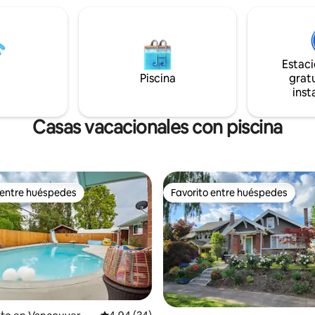
incluyen lavandería y un rincón 
es inteligentes, hamacas y una
desayuno, este bungalow es p
en la azotea. Apto para LGBT y
tanto para estancias cortas com
gimnasio, el jacuzzi y la
ofreciendo una experiencia úni
a se comparten con los
Portland.
Estac
ios, pero los huéspedes tienen
ioritario. Cerca de Mt Hood
Piscina
gratu
s (45 minutos) y del centro de
inst
(15 minutos).
Casas vacacionales con piscina
 entre huéspedes
Favorito entre huéspedes
 entre huéspedes
Favorito entre huéspedes