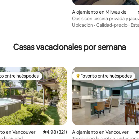
Alojamiento en Milwaukie
Oasis con piscina privada y jacuz
Cowboy Retreat
Ubicación
·
Calidad-precio
·
Esta
io: 5 de 5, 16 reseñas
Casas vacacionales por semana
ito entre huéspedes
Favorito entre huéspedes
 entre huéspedes preferido
Favorito entre huéspedes prefe
4.95 de 5, 367 reseñas
nto en Vancouver
Calificación promedio: 4.98 de 5, 321 reseñas
4.98 (321)
Alojamiento en Vancouver
C
n la ciudad
Terraza en la azotea, vistas incr