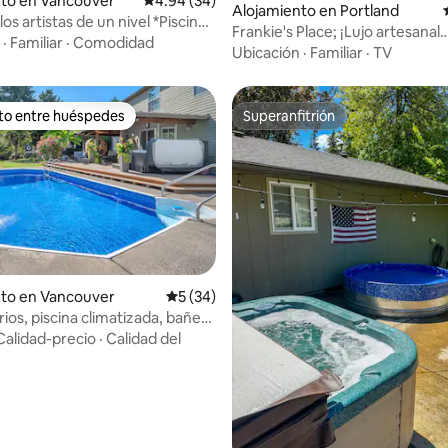
nto en Vancouver
Calificación promedio: 4.94 de 5, 34 reseñas
4.94 (34)
 4.87 de 5, 46 reseñas
Alojamiento en Portland
os artistas de un nivel *Piscina
Frankie's Place; ¡Lujo artesanal
da*
·
Familiar
·
Comodidad
transitable!
Ubicación
·
Familiar
·
TV
ito entre huéspedes
Superanfitrión
 entre huéspedes preferido
Superanfitrión
nto en Vancouver
Calificación promedio: 5 de 5, 34 reseñas
5 (34)
ios, piscina climatizada, bañera
asaje, sauna.
Calidad-precio
·
Calidad del