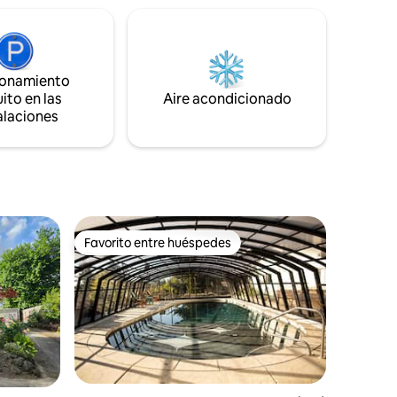
para el
información a continuación y descubre
erfecto
Portland con nosotros!★☆
o largas,
ca en
ionamiento
ito en las
Aire acondicionado
alaciones
Favorito entre huéspedes
Favorito entre huéspedes