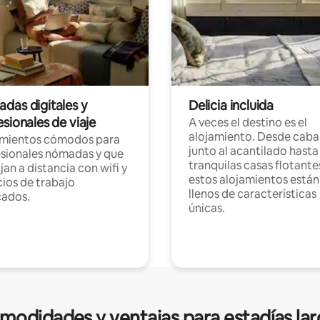
das digitales y
Delicia incluida
sionales de viaje
A veces el destino es el
alojamiento. Desde caba
amientos cómodos para
junto al acantilado hasta
sionales nómadas y que
tranquilas casas flotante
jan a distancia con wifi y
estos alojamientos están
ios de trabajo
llenos de características
cados.
únicas.
modidades y ventajas para estadías lar