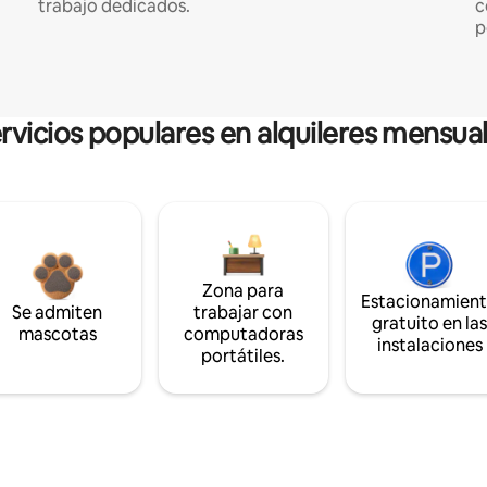
trabajo dedicados.
c
p
rvicios populares en alquileres mensua
Zona para
Estacionamien
Se admiten
trabajar con
gratuito en la
mascotas
computadoras
instalaciones
portátiles.