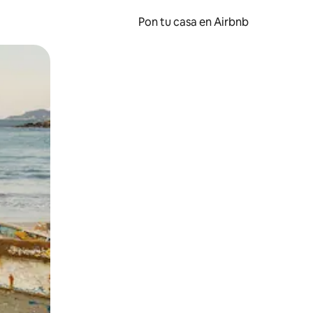
Pon tu casa en Airbnb
o o desliza el dedo.