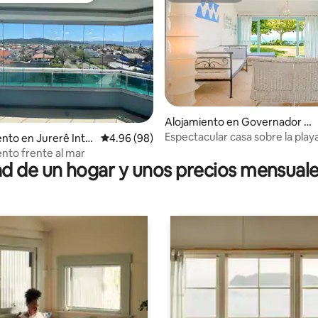
 4.99 de 5, 78 reseñas
Alojamiento en Governador C
elso Ramos
Espectacular casa sobre la play
nto en Jurerê Inte
Calificación promedio: 4.96 de 5, 98 reseñas
4.96 (98)
to frente al mar
 de un hogar y unos precios mensuale