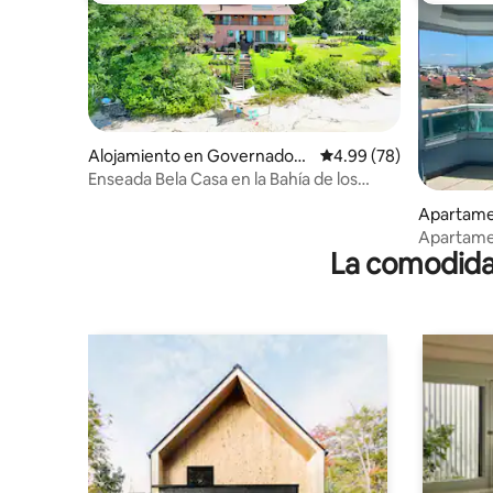
Alojamiento en Governador
Calificación promedio:
4.99 (78)
Celso Ramos
Enseada Bela Casa en la Bahía de los
Delfines.
Apartame
rnacional
Apartamen
La comodidad