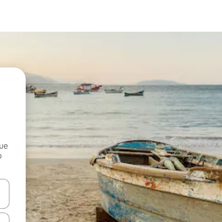
que
o
n las teclas de flecha hacia arriba y hacia abajo o explora con el tact