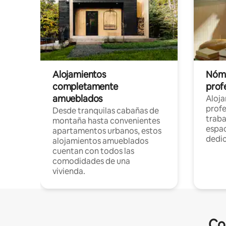
Alojamientos
Nóma
completamente
profe
amueblados
Aloj
profe
Desde tranquilas cabañas de
traba
montaña hasta convenientes
espac
apartamentos urbanos, estos
dedi
alojamientos amueblados
cuentan con todos las
comodidades de una
vivienda.
Co