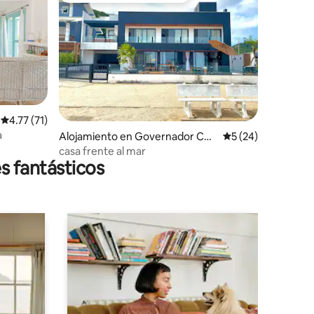
Calificación promedio: 4.77 de 5, 71 reseñas
4.77 (71)
a
Alojamiento en Governador Cels
Calificación promed
5 (24)
o Ramos
casa frente al mar
s fantásticos