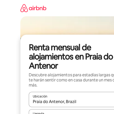
Omite
el
contenido
Renta mensual de
alojamientos en Praia do
Antenor
Descubre alojamientos para estadías largas 
te harán sentir como en casa durante un mes 
más.
Ubicación
Cuando los resultados estén disponibles, navega co
Llegada