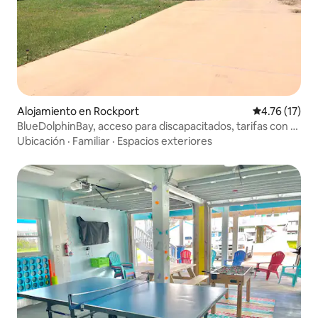
Alojamiento en Rockport
Calificación 
4.76 (17)
BlueDolphinBay, acceso para discapacitados, tarifas con 9
% de impuestos incluidos
Ubicación
·
Familiar
·
Espacios exteriores