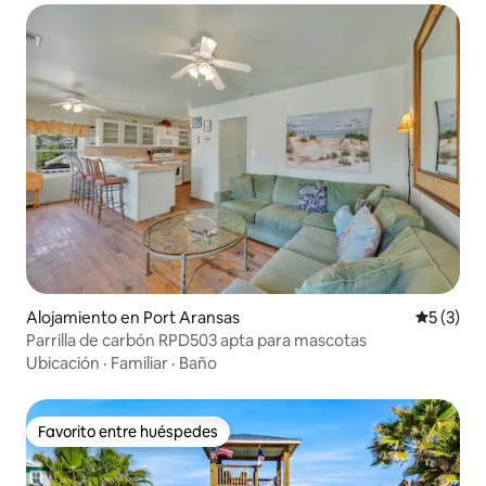
Alojamiento en Port Aransas
Calificac
5 (3)
Parrilla de carbón RPD503 apta para mascotas
Ubicación
·
Familiar
·
Baño
Favorito entre huéspedes
Favorito entre huéspedes