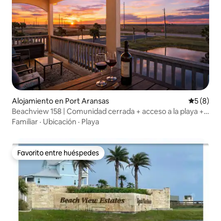
Alojamiento en Port Aransas
Calificac
5 (8)
Beachview 158 | Comunidad cerrada + acceso a la playa +
capacidad para 10 personas
Familiar
·
Ubicación
·
Playa
Favorito entre huéspedes
Favorito entre huéspedes