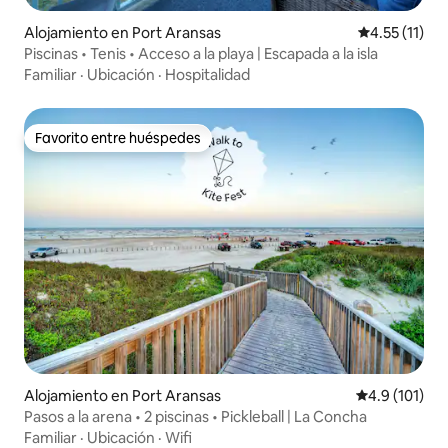
Alojamiento en Port Aransas
Calificación 
4.55 (11)
Piscinas • Tenis • Acceso a la playa | Escapada a la isla
Familiar
·
Ubicación
·
Hospitalidad
Favorito entre huéspedes
Favorito entre huéspedes
Alojamiento en Port Aransas
Calificación 
4.9 (101)
Pasos a la arena • 2 piscinas • Pickleball | La Concha
Familiar
·
Ubicación
·
Wifi