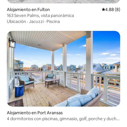
Alojamiento en Fulton
Calificación 
4.88 (8)
163 Seven Palms, vista panorámica
Ubicación
·
Jacuzzi
·
Piscina
Alojamiento en Port Aransas
4 dormitorios con piscinas, gimnasio, golf, porche y ducha
exterior