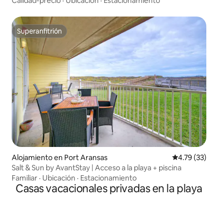
Calidad-precio
·
Ubicación
·
Estacionamiento
Superanfitrión
Superanfitrión
Alojamiento en Port Aransas
Calificación 
4.79 (33)
Salt & Sun by AvantStay | Acceso a la playa + piscina
Familiar
·
Ubicación
·
Estacionamiento
Casas vacacionales privadas en la playa