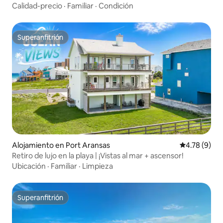
Calidad-precio
·
Familiar
·
Condición
Superanfitrión
Superanfitrión
Alojamiento en Port Aransas
Calificación
4.78 (9)
Retiro de lujo en la playa | ¡Vistas al mar + ascensor!
Ubicación
·
Familiar
·
Limpieza
Superanfitrión
Superanfitrión