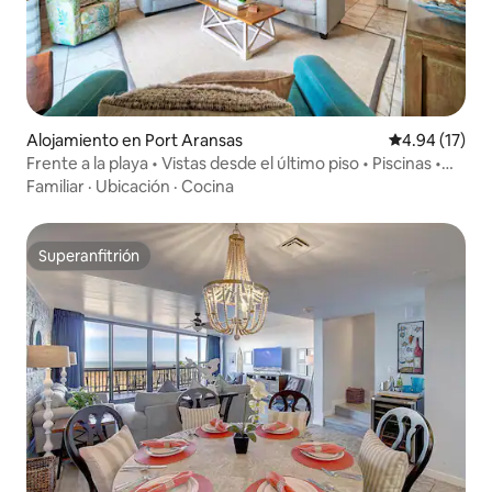
Alojamiento en Port Aransas
Calificación 
4.94 (17)
Frente a la playa • Vistas desde el último piso • Piscinas •
Pickleball
Familiar
·
Ubicación
·
Cocina
Superanfitrión
Superanfitrión