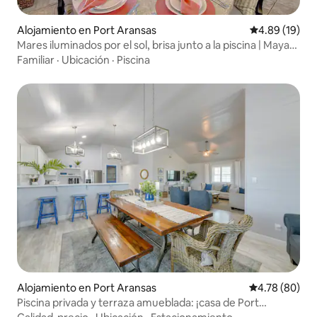
Alojamiento en Port Aransas
Calificación 
4.89 (19)
Mares iluminados por el sol, brisa junto a la piscina | Mayan
Princess 305
Familiar
·
Ubicación
·
Piscina
Alojamiento en Port Aransas
Calificación p
4.78 (80)
Piscina privada y terraza amueblada: ¡casa de Port
Aransas!