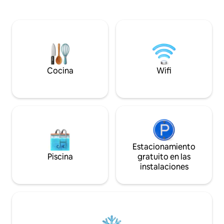
de juegos en el garaje: juegos de arcade
totalmente equipa
*Red de voleibol, juego de cornhole,
de playa con carr
juguetes para la piscina *Piscina privada
facilitar el transpo
climatizada (se debe pagar una tarifa de
playa. ¡The Lost Pearl es un lugar
climatización de $125 y solicitarla con
maravilloso para tr
24 horas de anticipación para climatizar
amigos y simpleme
la piscina). Tenga en cuenta que el
descansar! ¿A qué estás esperando?
calefactor se controla mediante un
¡Reserva hoy y co
Cocina
Wifi
temporizador y DEBE permanecer
mismo! *Debes ten
encendido durante toda la estancia.)
*Parrilla de propano *Totalmente s
Estacionamiento
Piscina
gratuito en las
instalaciones