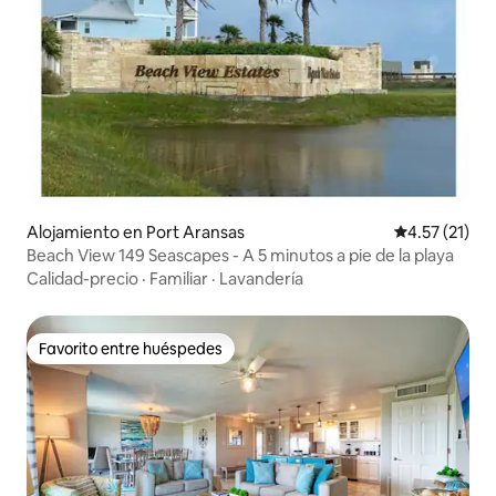
Alojamiento en Port Aransas
Calificación 
4.57 (21)
Beach View 149 Seascapes - A 5 minutos a pie de la playa
Calidad-precio
·
Familiar
·
Lavandería
Favorito entre huéspedes
Favorito entre huéspedes