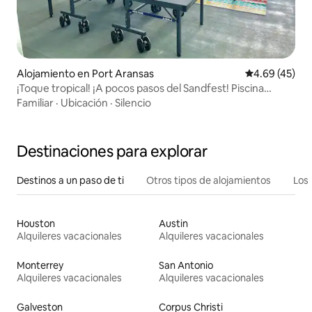
Alojamiento en Port Aransas
Calificación 
4.69 (45)
¡Toque tropical! ¡A pocos pasos del Sandfest! Piscina
compartida
Familiar
·
Ubicación
·
Silencio
Destinaciones para explorar
Destinos a un paso de ti
Otros tipos de alojamientos
Los 
Houston
Austin
Alquileres vacacionales
Alquileres vacacionales
Monterrey
San Antonio
Alquileres vacacionales
Alquileres vacacionales
Galveston
Corpus Christi