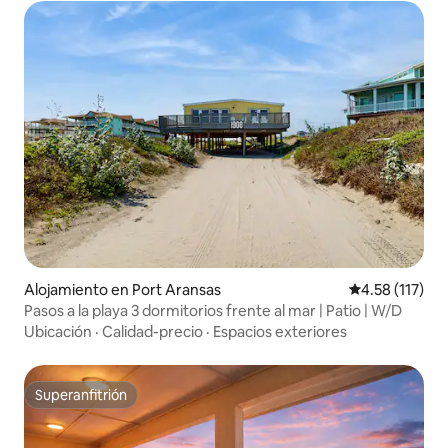
Alojamiento en Port Aransas
Calificación p
4.58 (117)
Pasos a la playa 3 dormitorios frente al mar | Patio | W/D
Ubicación
·
Calidad-precio
·
Espacios exteriores
Superanfitrión
Superanfitrión