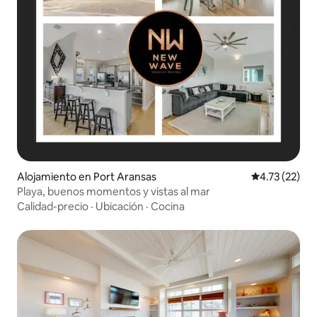
Alojamiento en Port Aransas
Calificación 
4.73 (22)
Playa, buenos momentos y vistas al mar
Calidad-precio
·
Ubicación
·
Cocina