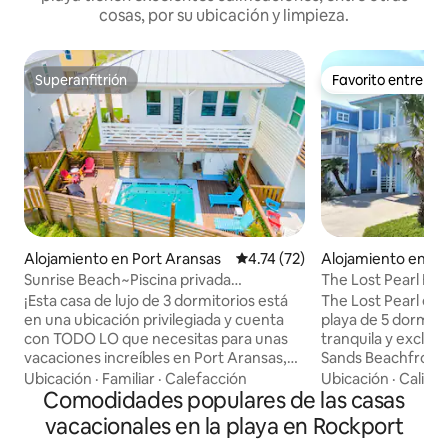
cosas, por su ubicación y limpieza.
Superanfitrión
Favorito entre h
Superanfitrión
Favorito entre h
Alojamiento en Port Aransas
Calificación promedio: 4.74 de 
4.74 (72)
Alojamiento en Po
Sunrise Beach~Piscina privada
The Lost Pearl Be
climatizada~Juegos de arcade
5B/3.5, 14 plazas
¡Esta casa de lujo de 3 dormitorios está
The Lost Pearl es 
en una ubicación privilegiada y cuenta
playa de 5 dormitor
con TODO LO que necesitas para unas
tranquila y exclus
vacaciones increíbles en Port Aransas,
Sands Beachfront en Por
Texas! *Piscina privada con toallas de
acceso a la playa (
Ubicación
·
Familiar
·
Calefacción
Ubicación
·
Calida
piscina incluidas * Acceso a la piscina
Comodidades populares de las casas
través del paseo m
comunitaria. *Pasarela accesible para
comunidad, al qu
vacacionales en la playa en Rockport
carritos de golf (carrito NO incluido) *Sala
acceder en carrito de golf.