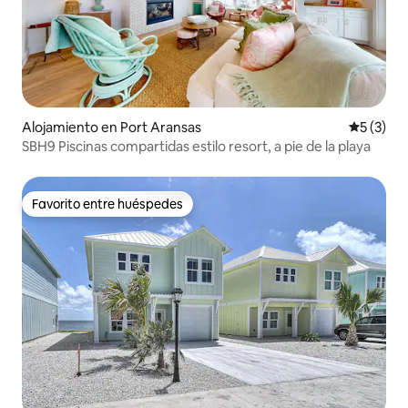
Alojamiento en Port Aransas
Calificac
5 (3)
SBH9 Piscinas compartidas estilo resort, a pie de la playa
Favorito entre huéspedes
Favorito entre huéspedes