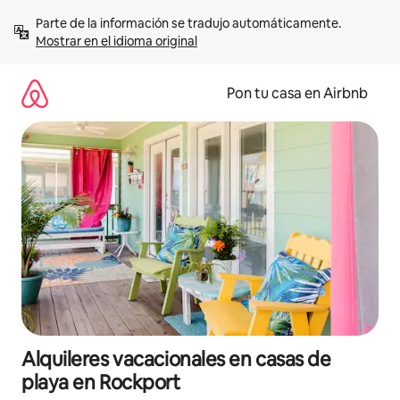
Omite
Parte de la información se tradujo automáticamente. 
el
Mostrar en el idioma original
contenido
Pon tu casa en Airbnb
Alquileres vacacionales en casas de
playa en Rockport