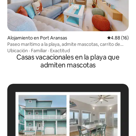
Alojamiento en Port Aransas
Calificación 
4.88 (16)
Paseo marítimo a la playa, admite mascotas, carrito de
golf
Ubicación
·
Familiar
·
Exactitud
Casas vacacionales en la playa que
admiten mascotas