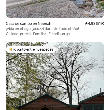
Casa de campo en Neenah
Calificación p
4.93 (519)
¡Vida en el lago, jacuzzi durante todo el año!
Calidad-precio
·
Familiar
·
Estadía larga
Favorito entre huéspedes
Favorito entre huéspedes preferido