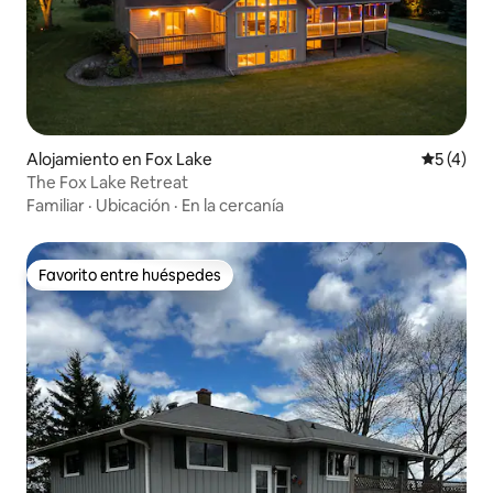
Alojamiento en Fox Lake
Calificac
5 (4)
The Fox Lake Retreat
Familiar
·
Ubicación
·
En la cercanía
Favorito entre huéspedes
Favorito entre huéspedes