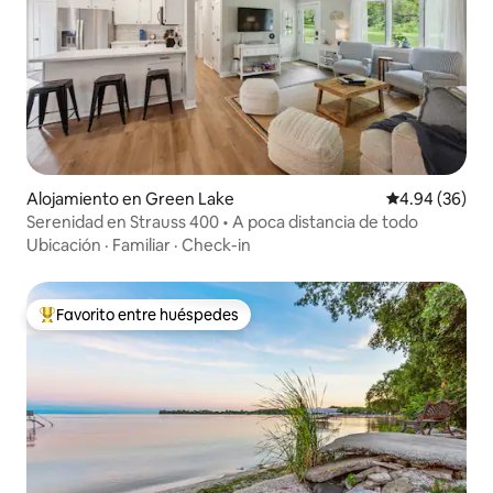
Alojamiento en Green Lake
Calificación p
4.94 (36)
Serenidad en Strauss 400 • A poca distancia de todo
Ubicación
·
Familiar
·
Check-in
Favorito entre huéspedes
Favorito entre huéspedes preferido