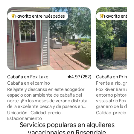
Favorito entre huéspedes
Favorito entre
Favorito entre huéspedes preferido
Favorito entre hu
Cabaña en Fox Lake
Calificación promedio: 4.97 de 5
4.97 (252)
Cabaña en Prince
Cabaña en el camino
Frente al río, gra
*Cargador de vehíc
Relájate y descansa en este acogedor
Fox River Barn se
espacio con ambiente de cabaña del
entorno pintoresc
norte. ¡En los meses de verano disfruta
vistas al río Fox e
de la excelente pesca y de paseos en
granero de la déc
bote y en invierno diviértete practicando
convertido con c
Ubicación
·
Calidad-precio
·
Calidad-precio
·
Fa
la pesca en hielo en el hermoso lago Fox!
espacio habitable 
Estacionamiento
*Lee la descripción completa y mira
Servicios populares en alquileres
servicios modernos
todas las fotos de la propiedad *No es
en el refugio perf
vacacionales en Rosendale