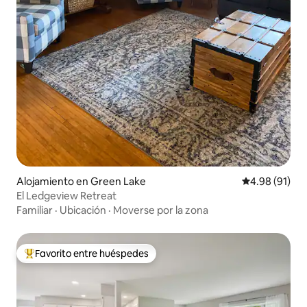
Alojamiento en Green Lake
Calificación 
4.98 (91)
El Ledgeview Retreat
Familiar
·
Ubicación
·
Moverse por la zona
Favorito entre huéspedes
Favorito entre huéspedes preferido