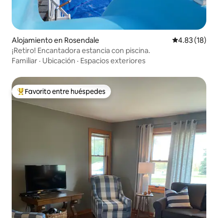
Alojamiento en Rosendale
Calificación 
4.83 (18)
¡Retiro! Encantadora estancia con piscina.
Familiar
·
Ubicación
·
Espacios exteriores
Favorito entre huéspedes
Favorito entre huéspedes preferido